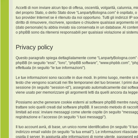
Accetti di non inviare alcun tipo di offesa, oscenità, volgarità, calunnia,
del proprio Stato, o dello Stato dove “LanpartyBologna.com” è ospitato, o
tuo provider Internet se è ritenuto da noi opportuno. Tutti gli indirizzi IP
diritto di rimuovere, riscrivere, spostare o chiudere qualsiasi argomento 
(dato personale) tu abbia inviato sia conservata in un database. Al con
o phpBB sono da ritenersi responsabili per qualsiasi violazione al sist
Privacy policy
Questo paragrafo spiega dettagliatamente come “LanpartyBologna.com” ed ev
phpBB (in seguito “essi”, “loro”, “phpBB software”, “www.phpbb.com”, “ph
effettuata (in seguito “le tue informazioni”).
Le tue informazioni sono raccolte in due modi. In primo luogo, mentre si 
testo che vengono scaricati nei file temporanei del tuo browser. I primi du
sessione (in seguito “session-id”), assegnato automaticamente dal softw
viene usato per memorizzare gli argomenti letti da quelli ancora da leggere
Possiamo anche generare cookie esterni al software phpBB mentre navigh
trattare solo quelli creati dal software phpBB. Il secondo metodo di racco
limitati ad essi: inviare messaggi come utente ospite (in seguito “messaggi
registrazione e l’accesso (in seguito “i tuoi messaggi”).
Il tuo account avrà, di base, un unico nome identificativo (in seguito “il
indirizzo email valido (in seguito “la tua email”). Le informazioni rilasci
ospita il server. In aggiunta alle informazioni di nome utente, password ed