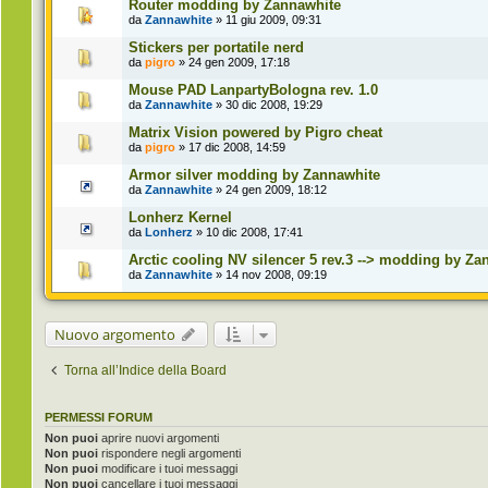
Router modding by Zannawhite
da
Zannawhite
» 11 giu 2009, 09:31
Stickers per portatile nerd
da
pigro
» 24 gen 2009, 17:18
Mouse PAD LanpartyBologna rev. 1.0
da
Zannawhite
» 30 dic 2008, 19:29
Matrix Vision powered by Pigro cheat
da
pigro
» 17 dic 2008, 14:59
Armor silver modding by Zannawhite
da
Zannawhite
» 24 gen 2009, 18:12
Lonherz Kernel
da
Lonherz
» 10 dic 2008, 17:41
Arctic cooling NV silencer 5 rev.3 --> modding by Za
da
Zannawhite
» 14 nov 2008, 09:19
Nuovo argomento
Torna all’Indice della Board
PERMESSI FORUM
Non puoi
aprire nuovi argomenti
Non puoi
rispondere negli argomenti
Non puoi
modificare i tuoi messaggi
Non puoi
cancellare i tuoi messaggi