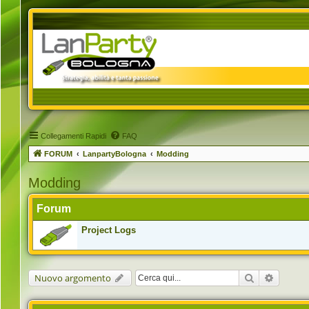
Collegamenti Rapidi
FAQ
FORUM
LanpartyBologna
Modding
Modding
Forum
Project Logs
Cerca
Ricerca 
Nuovo argomento