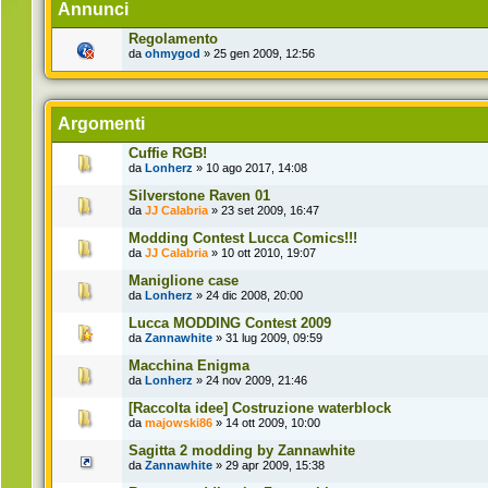
Annunci
Regolamento
da
ohmygod
» 25 gen 2009, 12:56
Argomenti
Cuffie RGB!
da
Lonherz
» 10 ago 2017, 14:08
Silverstone Raven 01
da
JJ Calabria
» 23 set 2009, 16:47
Modding Contest Lucca Comics!!!
da
JJ Calabria
» 10 ott 2010, 19:07
Maniglione case
da
Lonherz
» 24 dic 2008, 20:00
Lucca MODDING Contest 2009
da
Zannawhite
» 31 lug 2009, 09:59
Macchina Enigma
da
Lonherz
» 24 nov 2009, 21:46
[Raccolta idee] Costruzione waterblock
da
majowski86
» 14 ott 2009, 10:00
Sagitta 2 modding by Zannawhite
da
Zannawhite
» 29 apr 2009, 15:38