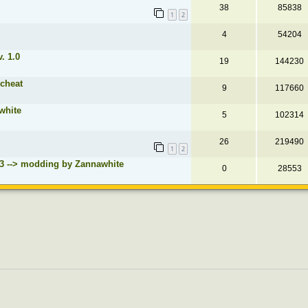
38
85838
1
2
4
54204
. 1.0
19
144230
 cheat
9
117660
white
5
102314
26
219490
1
2
v.3 --> modding by Zannawhite
0
28553