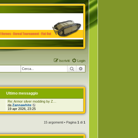
Iscriviti
Login
Cerca
Ricerca avanzata
Ultimo messaggio
Re: Armor silver modding by Z…
V
da
Zannawhite
e
19 apr 2026, 23:25
d
i
u
15 argomenti • Pagina
1
di
1
l
t
i
m