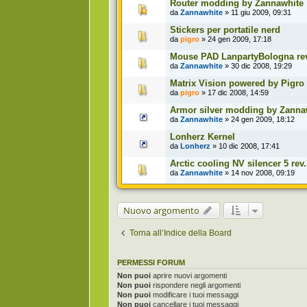
Router modding by Zannawhite
da
Zannawhite
» 11 giu 2009, 09:31
Stickers per portatile nerd
da
pigro
» 24 gen 2009, 17:18
Mouse PAD LanpartyBologna rev
da
Zannawhite
» 30 dic 2008, 19:29
Matrix Vision powered by Pigro
da
pigro
» 17 dic 2008, 14:59
Armor silver modding by Zanna
da
Zannawhite
» 24 gen 2009, 18:12
Lonherz Kernel
da
Lonherz
» 10 dic 2008, 17:41
Arctic cooling NV silencer 5 re
da
Zannawhite
» 14 nov 2008, 09:19
Nuovo argomento
Torna all’Indice della Board
PERMESSI FORUM
Non puoi
aprire nuovi argomenti
Non puoi
rispondere negli argomenti
Non puoi
modificare i tuoi messaggi
Non puoi
cancellare i tuoi messaggi