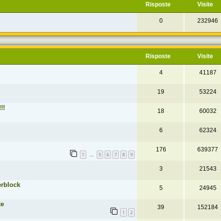
Risposte
Visite
0
232946
Risposte
Visite
4
41187
19
53224
!!
18
60032
6
62324
176
639377
1
5
6
7
8
9
…
3
21543
erblock
5
24945
te
39
152184
1
2