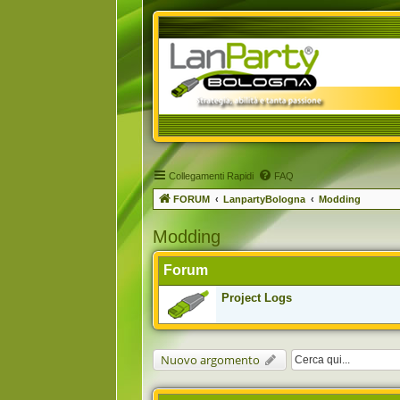
Collegamenti Rapidi
FAQ
FORUM
LanpartyBologna
Modding
Modding
Forum
Project Logs
Nuovo argomento