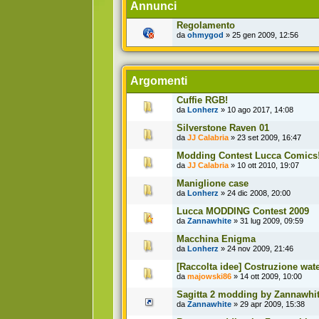
Annunci
Regolamento
da
ohmygod
» 25 gen 2009, 12:56
Argomenti
Cuffie RGB!
da
Lonherz
» 10 ago 2017, 14:08
Silverstone Raven 01
da
JJ Calabria
» 23 set 2009, 16:47
Modding Contest Lucca Comics!
da
JJ Calabria
» 10 ott 2010, 19:07
Maniglione case
da
Lonherz
» 24 dic 2008, 20:00
Lucca MODDING Contest 2009
da
Zannawhite
» 31 lug 2009, 09:59
Macchina Enigma
da
Lonherz
» 24 nov 2009, 21:46
[Raccolta idee] Costruzione wat
da
majowski86
» 14 ott 2009, 10:00
Sagitta 2 modding by Zannawhi
da
Zannawhite
» 29 apr 2009, 15:38