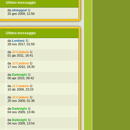
o
Ultimo messaggio
m
e
da
ohmygod
s
25 gen 2009, 12:56
s
a
g
g
i
o
Ultimo messaggio
da
Lonherz
28 nov 2017, 01:59
da
JJ Calabria
01 giu 2011, 16:41
da
JJ Calabria
17 nov 2010, 18:30
da
Darknight
06 apr 2010, 09:42
da
JJ Calabria
10 dic 2009, 23:23
da
JJ Calabria
25 nov 2009, 01:38
da
Darknight
04 nov 2009, 13:46
da
Darknight
04 nov 2009, 13:54