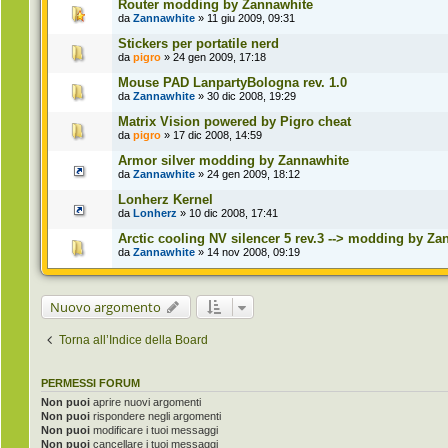
Router modding by Zannawhite
da
Zannawhite
» 11 giu 2009, 09:31
Stickers per portatile nerd
da
pigro
» 24 gen 2009, 17:18
Mouse PAD LanpartyBologna rev. 1.0
da
Zannawhite
» 30 dic 2008, 19:29
Matrix Vision powered by Pigro cheat
da
pigro
» 17 dic 2008, 14:59
Armor silver modding by Zannawhite
da
Zannawhite
» 24 gen 2009, 18:12
Lonherz Kernel
da
Lonherz
» 10 dic 2008, 17:41
Arctic cooling NV silencer 5 rev.3 --> modding by Za
da
Zannawhite
» 14 nov 2008, 09:19
Nuovo argomento
Torna all’Indice della Board
PERMESSI FORUM
Non puoi
aprire nuovi argomenti
Non puoi
rispondere negli argomenti
Non puoi
modificare i tuoi messaggi
Non puoi
cancellare i tuoi messaggi