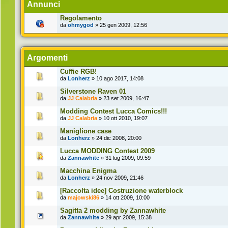
Annunci
Regolamento
da
ohmygod
» 25 gen 2009, 12:56
Argomenti
Cuffie RGB!
da
Lonherz
» 10 ago 2017, 14:08
Silverstone Raven 01
da
JJ Calabria
» 23 set 2009, 16:47
Modding Contest Lucca Comics!!!
da
JJ Calabria
» 10 ott 2010, 19:07
Maniglione case
da
Lonherz
» 24 dic 2008, 20:00
Lucca MODDING Contest 2009
da
Zannawhite
» 31 lug 2009, 09:59
Macchina Enigma
da
Lonherz
» 24 nov 2009, 21:46
[Raccolta idee] Costruzione waterblock
da
majowski86
» 14 ott 2009, 10:00
Sagitta 2 modding by Zannawhite
da
Zannawhite
» 29 apr 2009, 15:38