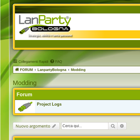
Collegamenti Rapidi
FAQ
FORUM
LanpartyBologna
Modding
Modding
Forum
Project Logs
Cerca
Ricerca 
Nuovo argomento