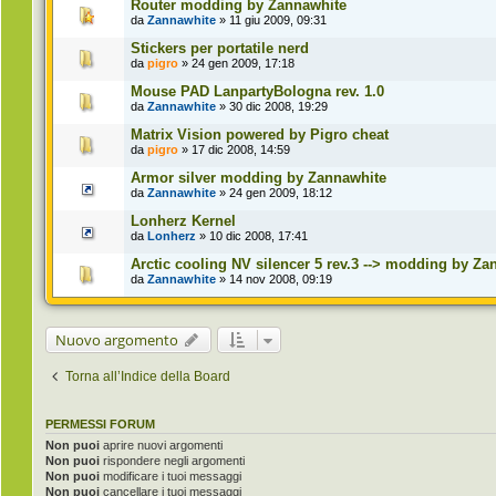
Router modding by Zannawhite
da
Zannawhite
» 11 giu 2009, 09:31
Stickers per portatile nerd
da
pigro
» 24 gen 2009, 17:18
Mouse PAD LanpartyBologna rev. 1.0
da
Zannawhite
» 30 dic 2008, 19:29
Matrix Vision powered by Pigro cheat
da
pigro
» 17 dic 2008, 14:59
Armor silver modding by Zannawhite
da
Zannawhite
» 24 gen 2009, 18:12
Lonherz Kernel
da
Lonherz
» 10 dic 2008, 17:41
Arctic cooling NV silencer 5 rev.3 --> modding by Za
da
Zannawhite
» 14 nov 2008, 09:19
Nuovo argomento
Torna all’Indice della Board
PERMESSI FORUM
Non puoi
aprire nuovi argomenti
Non puoi
rispondere negli argomenti
Non puoi
modificare i tuoi messaggi
Non puoi
cancellare i tuoi messaggi