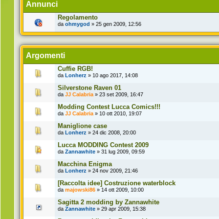
Annunci
Regolamento
da
ohmygod
» 25 gen 2009, 12:56
Argomenti
Cuffie RGB!
da
Lonherz
» 10 ago 2017, 14:08
Silverstone Raven 01
da
JJ Calabria
» 23 set 2009, 16:47
Modding Contest Lucca Comics!!!
da
JJ Calabria
» 10 ott 2010, 19:07
Maniglione case
da
Lonherz
» 24 dic 2008, 20:00
Lucca MODDING Contest 2009
da
Zannawhite
» 31 lug 2009, 09:59
Macchina Enigma
da
Lonherz
» 24 nov 2009, 21:46
[Raccolta idee] Costruzione waterblock
da
majowski86
» 14 ott 2009, 10:00
Sagitta 2 modding by Zannawhite
da
Zannawhite
» 29 apr 2009, 15:38