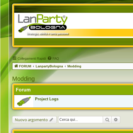
Collegamenti Rapidi
FAQ
FORUM
LanpartyBologna
Modding
Modding
Forum
Project Logs
Cerca
Ricerca 
Nuovo argomento