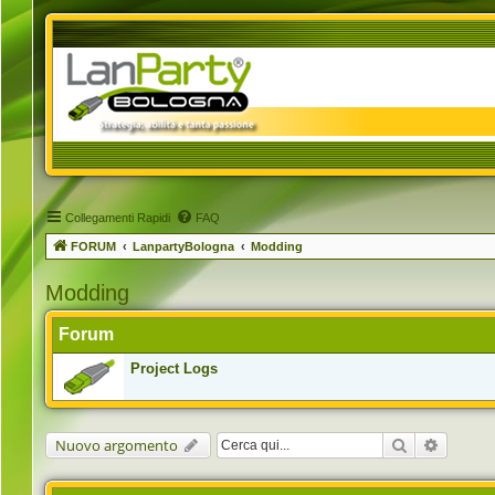
Collegamenti Rapidi
FAQ
FORUM
LanpartyBologna
Modding
Modding
Forum
Project Logs
Cerca
Ricerca 
Nuovo argomento