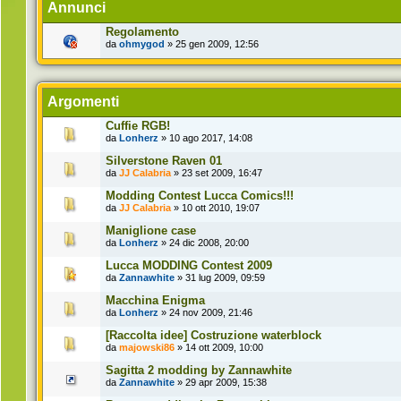
Annunci
Regolamento
da
ohmygod
» 25 gen 2009, 12:56
Argomenti
Cuffie RGB!
da
Lonherz
» 10 ago 2017, 14:08
Silverstone Raven 01
da
JJ Calabria
» 23 set 2009, 16:47
Modding Contest Lucca Comics!!!
da
JJ Calabria
» 10 ott 2010, 19:07
Maniglione case
da
Lonherz
» 24 dic 2008, 20:00
Lucca MODDING Contest 2009
da
Zannawhite
» 31 lug 2009, 09:59
Macchina Enigma
da
Lonherz
» 24 nov 2009, 21:46
[Raccolta idee] Costruzione waterblock
da
majowski86
» 14 ott 2009, 10:00
Sagitta 2 modding by Zannawhite
da
Zannawhite
» 29 apr 2009, 15:38