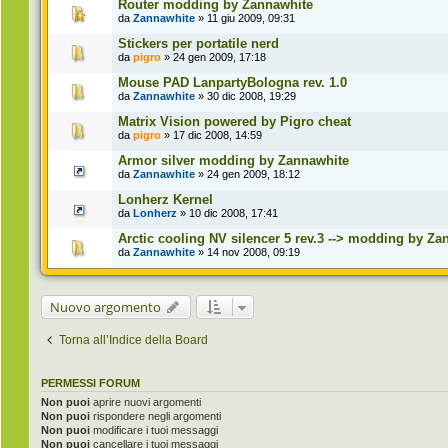
Router modding by Zannawhite
da
Zannawhite
» 11 giu 2009, 09:31
Stickers per portatile nerd
da
pigro
» 24 gen 2009, 17:18
Mouse PAD LanpartyBologna rev. 1.0
da
Zannawhite
» 30 dic 2008, 19:29
Matrix Vision powered by Pigro cheat
da
pigro
» 17 dic 2008, 14:59
Armor silver modding by Zannawhite
da
Zannawhite
» 24 gen 2009, 18:12
Lonherz Kernel
da
Lonherz
» 10 dic 2008, 17:41
Arctic cooling NV silencer 5 rev.3 --> modding by Za
da
Zannawhite
» 14 nov 2008, 09:19
Nuovo argomento
Torna all’Indice della Board
PERMESSI FORUM
Non puoi
aprire nuovi argomenti
Non puoi
rispondere negli argomenti
Non puoi
modificare i tuoi messaggi
Non puoi
cancellare i tuoi messaggi