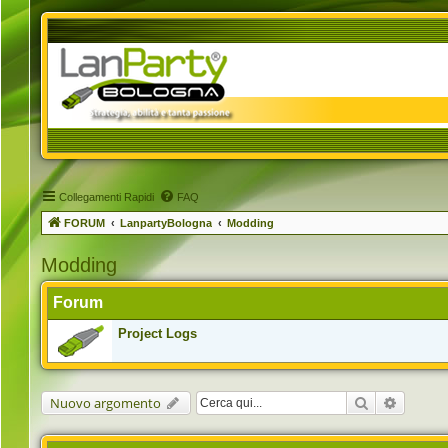
Collegamenti Rapidi
FAQ
FORUM
LanpartyBologna
Modding
Modding
Forum
Project Logs
Cerca
Ricerca 
Nuovo argomento