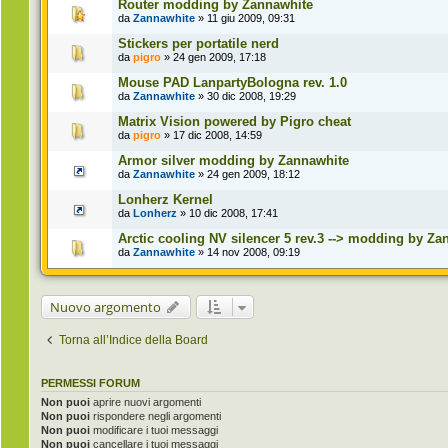
Router modding by Zannawhite
da
Zannawhite
» 11 giu 2009, 09:31
Stickers per portatile nerd
da
pigro
» 24 gen 2009, 17:18
Mouse PAD LanpartyBologna rev. 1.0
da
Zannawhite
» 30 dic 2008, 19:29
Matrix Vision powered by Pigro cheat
da
pigro
» 17 dic 2008, 14:59
Armor silver modding by Zannawhite
da
Zannawhite
» 24 gen 2009, 18:12
Lonherz Kernel
da
Lonherz
» 10 dic 2008, 17:41
Arctic cooling NV silencer 5 rev.3 --> modding by Za
da
Zannawhite
» 14 nov 2008, 09:19
Nuovo argomento
Torna all’Indice della Board
PERMESSI FORUM
Non puoi
aprire nuovi argomenti
Non puoi
rispondere negli argomenti
Non puoi
modificare i tuoi messaggi
Non puoi
cancellare i tuoi messaggi