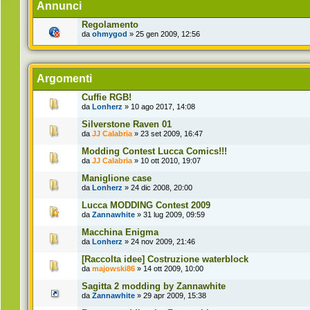
Annunci
Regolamento
da
ohmygod
» 25 gen 2009, 12:56
Argomenti
Cuffie RGB!
da
Lonherz
» 10 ago 2017, 14:08
Silverstone Raven 01
da
JJ Calabria
» 23 set 2009, 16:47
Modding Contest Lucca Comics!!!
da
JJ Calabria
» 10 ott 2010, 19:07
Maniglione case
da
Lonherz
» 24 dic 2008, 20:00
Lucca MODDING Contest 2009
da
Zannawhite
» 31 lug 2009, 09:59
Macchina Enigma
da
Lonherz
» 24 nov 2009, 21:46
[Raccolta idee] Costruzione waterblock
da
majowski86
» 14 ott 2009, 10:00
Sagitta 2 modding by Zannawhite
da
Zannawhite
» 29 apr 2009, 15:38