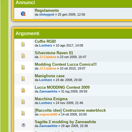
Annunci
Regolamento
da
ohmygod
» 25 gen 2009, 12:56
Argomenti
Cuffie RGB!
da
Lonherz
» 10 ago 2017, 14:08
Silverstone Raven 01
da
JJ Calabria
» 23 set 2009, 16:47
Modding Contest Lucca Comics!!!
da
JJ Calabria
» 10 ott 2010, 19:07
Maniglione case
da
Lonherz
» 24 dic 2008, 20:00
Lucca MODDING Contest 2009
da
Zannawhite
» 31 lug 2009, 09:59
Macchina Enigma
da
Lonherz
» 24 nov 2009, 21:46
[Raccolta idee] Costruzione waterblock
da
majowski86
» 14 ott 2009, 10:00
Sagitta 2 modding by Zannawhite
da
Zannawhite
» 29 apr 2009, 15:38