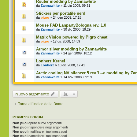
Router modding by Zannawhite
da
Zannawhite
» 11 giu 2009, 09:31
Stickers per portatile nerd
da
pigro
» 24 gen 2009, 17:18
Mouse PAD LanpartyBologna rev. 1.0
da
Zannawhite
» 30 dic 2008, 19:29
Matrix Vision powered by Pigro cheat
da
pigro
» 17 dic 2008, 14:59
Armor silver modding by Zannawhite
da
Zannawhite
» 24 gen 2009, 18:12
Lonherz Kernel
da
Lonherz
» 10 dic 2008, 17:41
Arctic cooling NV silencer 5 rev.3 --> modding by Za
da
Zannawhite
» 14 nov 2008, 09:19
Nuovo argomento
Torna all’Indice della Board
PERMESSI FORUM
Non puoi
aprire nuovi argomenti
Non puoi
rispondere negli argomenti
Non puoi
modificare i tuoi messaggi
Non puoi
cancellare i tuoi messaggi