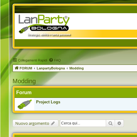
Collegamenti Rapidi
FAQ
FORUM
LanpartyBologna
Modding
Modding
Forum
Project Logs
Cerca
Ricerca 
Nuovo argomento