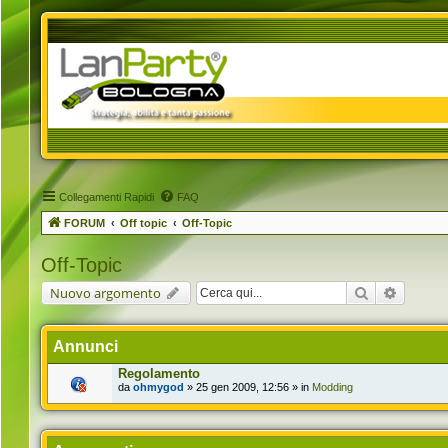
Collegamenti Rapidi
FAQ
FORUM
Off topic
Off-Topic
Off-Topic
Cerca
Ricerca 
Nuovo argomento
Annunci
Regolamento
da
ohmygod
» 25 gen 2009, 12:56 » in
Modding