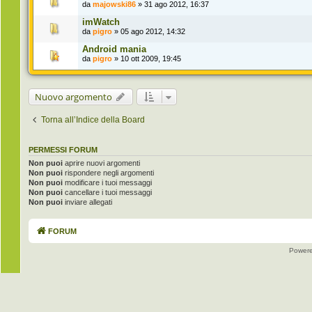
da
majowski86
» 31 ago 2012, 16:37
imWatch
da
pigro
» 05 ago 2012, 14:32
Android mania
da
pigro
» 10 ott 2009, 19:45
Nuovo argomento
Torna all’Indice della Board
PERMESSI FORUM
Non puoi
aprire nuovi argomenti
Non puoi
rispondere negli argomenti
Non puoi
modificare i tuoi messaggi
Non puoi
cancellare i tuoi messaggi
Non puoi
inviare allegati
FORUM
Power