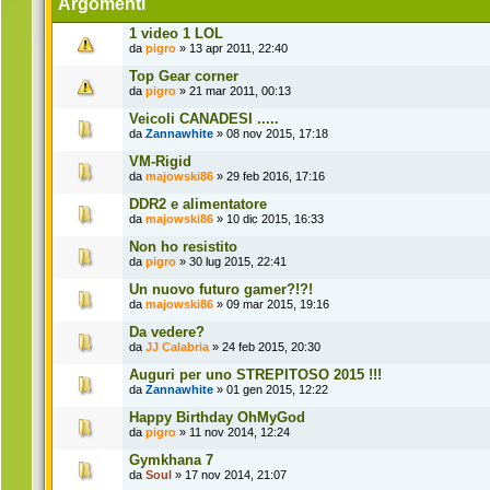
Argomenti
1 video 1 LOL
da
pigro
» 13 apr 2011, 22:40
Top Gear corner
da
pigro
» 21 mar 2011, 00:13
Veicoli CANADESI .....
da
Zannawhite
» 08 nov 2015, 17:18
VM-Rigid
da
majowski86
» 29 feb 2016, 17:16
DDR2 e alimentatore
da
majowski86
» 10 dic 2015, 16:33
Non ho resistito
da
pigro
» 30 lug 2015, 22:41
Un nuovo futuro gamer?!?!
da
majowski86
» 09 mar 2015, 19:16
Da vedere?
da
JJ Calabria
» 24 feb 2015, 20:30
Auguri per uno STREPITOSO 2015 !!!
da
Zannawhite
» 01 gen 2015, 12:22
Happy Birthday OhMyGod
da
pigro
» 11 nov 2014, 12:24
Gymkhana 7
da
Soul
» 17 nov 2014, 21:07