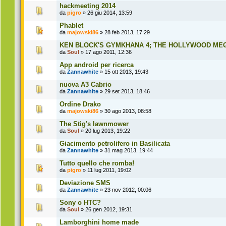
hackmeeting 2014
da
pigro
» 26 giu 2014, 13:59
Phablet
da
majowski86
» 28 feb 2013, 17:29
KEN BLOCK'S GYMKHANA 4; THE HOLLYWOOD ME
da
Soul
» 17 ago 2011, 12:36
App android per ricerca
da
Zannawhite
» 15 ott 2013, 19:43
nuova A3 Cabrio
da
Zannawhite
» 29 set 2013, 18:46
Ordine Drako
da
majowski86
» 30 ago 2013, 08:58
The Stig's lawnmower
da
Soul
» 20 lug 2013, 19:22
Giacimento petrolifero in Basilicata
da
Zannawhite
» 31 mag 2013, 19:44
Tutto quello che romba!
da
pigro
» 11 lug 2011, 19:02
Deviazione SMS
da
Zannawhite
» 23 nov 2012, 00:06
Sony o HTC?
da
Soul
» 26 gen 2012, 19:31
Lamborghini home made