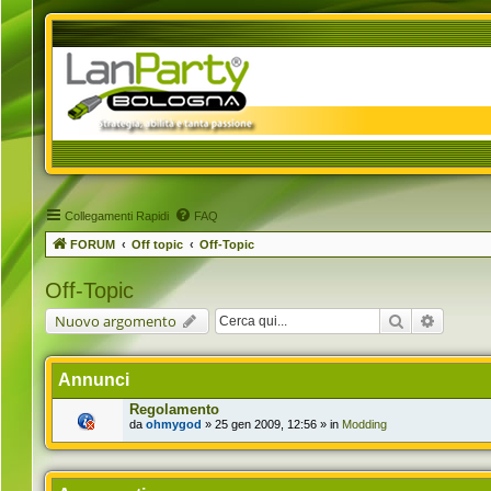
Collegamenti Rapidi
FAQ
FORUM
Off topic
Off-Topic
Off-Topic
Cerca
Ricerca 
Nuovo argomento
Annunci
Regolamento
da
ohmygod
» 25 gen 2009, 12:56 » in
Modding