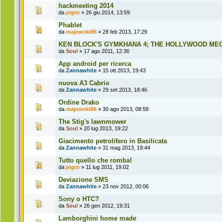
hackmeeting 2014
da
pigro
» 26 giu 2014, 13:59
Phablet
da
majowski86
» 28 feb 2013, 17:29
KEN BLOCK'S GYMKHANA 4; THE HOLLYWOOD ME
da
Soul
» 17 ago 2011, 12:36
App android per ricerca
da
Zannawhite
» 15 ott 2013, 19:43
nuova A3 Cabrio
da
Zannawhite
» 29 set 2013, 18:46
Ordine Drako
da
majowski86
» 30 ago 2013, 08:58
The Stig's lawnmower
da
Soul
» 20 lug 2013, 19:22
Giacimento petrolifero in Basilicata
da
Zannawhite
» 31 mag 2013, 19:44
Tutto quello che romba!
da
pigro
» 11 lug 2011, 19:02
Deviazione SMS
da
Zannawhite
» 23 nov 2012, 00:06
Sony o HTC?
da
Soul
» 26 gen 2012, 19:31
Lamborghini home made