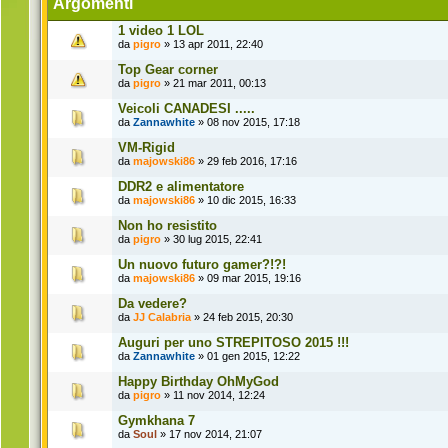
Argomenti
1 video 1 LOL
da
pigro
» 13 apr 2011, 22:40
Top Gear corner
da
pigro
» 21 mar 2011, 00:13
Veicoli CANADESI .....
da
Zannawhite
» 08 nov 2015, 17:18
VM-Rigid
da
majowski86
» 29 feb 2016, 17:16
DDR2 e alimentatore
da
majowski86
» 10 dic 2015, 16:33
Non ho resistito
da
pigro
» 30 lug 2015, 22:41
Un nuovo futuro gamer?!?!
da
majowski86
» 09 mar 2015, 19:16
Da vedere?
da
JJ Calabria
» 24 feb 2015, 20:30
Auguri per uno STREPITOSO 2015 !!!
da
Zannawhite
» 01 gen 2015, 12:22
Happy Birthday OhMyGod
da
pigro
» 11 nov 2014, 12:24
Gymkhana 7
da
Soul
» 17 nov 2014, 21:07