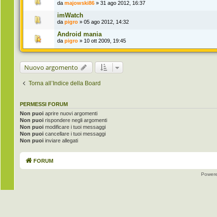
da
majowski86
» 31 ago 2012, 16:37
imWatch
da
pigro
» 05 ago 2012, 14:32
Android mania
da
pigro
» 10 ott 2009, 19:45
Nuovo argomento
Torna all’Indice della Board
PERMESSI FORUM
Non puoi
aprire nuovi argomenti
Non puoi
rispondere negli argomenti
Non puoi
modificare i tuoi messaggi
Non puoi
cancellare i tuoi messaggi
Non puoi
inviare allegati
FORUM
Power