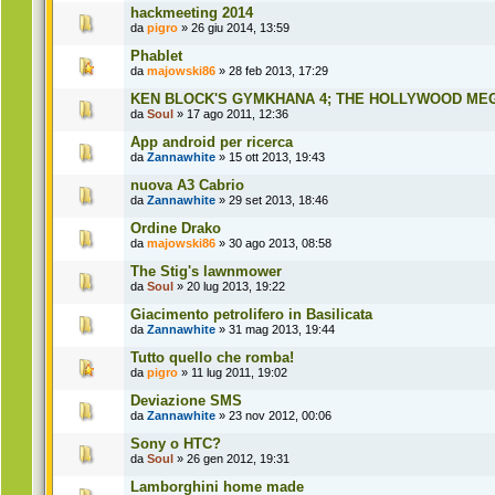
hackmeeting 2014
da
pigro
» 26 giu 2014, 13:59
Phablet
da
majowski86
» 28 feb 2013, 17:29
KEN BLOCK'S GYMKHANA 4; THE HOLLYWOOD ME
da
Soul
» 17 ago 2011, 12:36
App android per ricerca
da
Zannawhite
» 15 ott 2013, 19:43
nuova A3 Cabrio
da
Zannawhite
» 29 set 2013, 18:46
Ordine Drako
da
majowski86
» 30 ago 2013, 08:58
The Stig's lawnmower
da
Soul
» 20 lug 2013, 19:22
Giacimento petrolifero in Basilicata
da
Zannawhite
» 31 mag 2013, 19:44
Tutto quello che romba!
da
pigro
» 11 lug 2011, 19:02
Deviazione SMS
da
Zannawhite
» 23 nov 2012, 00:06
Sony o HTC?
da
Soul
» 26 gen 2012, 19:31
Lamborghini home made