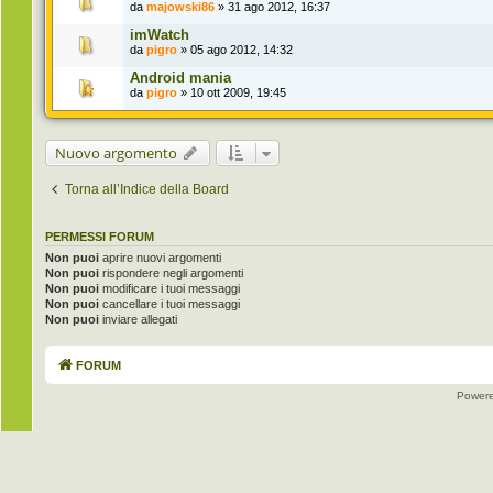
da
majowski86
» 31 ago 2012, 16:37
imWatch
da
pigro
» 05 ago 2012, 14:32
Android mania
da
pigro
» 10 ott 2009, 19:45
Nuovo argomento
Torna all’Indice della Board
PERMESSI FORUM
Non puoi
aprire nuovi argomenti
Non puoi
rispondere negli argomenti
Non puoi
modificare i tuoi messaggi
Non puoi
cancellare i tuoi messaggi
Non puoi
inviare allegati
FORUM
Power