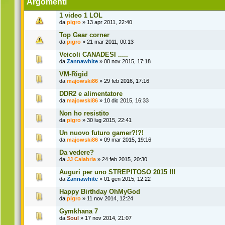
Argomenti
1 video 1 LOL
da
pigro
» 13 apr 2011, 22:40
Top Gear corner
da
pigro
» 21 mar 2011, 00:13
Veicoli CANADESI .....
da
Zannawhite
» 08 nov 2015, 17:18
VM-Rigid
da
majowski86
» 29 feb 2016, 17:16
DDR2 e alimentatore
da
majowski86
» 10 dic 2015, 16:33
Non ho resistito
da
pigro
» 30 lug 2015, 22:41
Un nuovo futuro gamer?!?!
da
majowski86
» 09 mar 2015, 19:16
Da vedere?
da
JJ Calabria
» 24 feb 2015, 20:30
Auguri per uno STREPITOSO 2015 !!!
da
Zannawhite
» 01 gen 2015, 12:22
Happy Birthday OhMyGod
da
pigro
» 11 nov 2014, 12:24
Gymkhana 7
da
Soul
» 17 nov 2014, 21:07