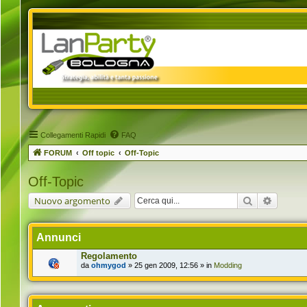
Collegamenti Rapidi
FAQ
FORUM
Off topic
Off-Topic
Off-Topic
Cerca
Ricerca 
Nuovo argomento
Annunci
Regolamento
da
ohmygod
» 25 gen 2009, 12:56 » in
Modding