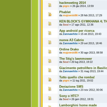
hackmeeting 2014
da
pigro
» 26 giu 2014, 13:59
Phablet
da
majowski86
» 28 feb 2013, 17:29
KEN BLOCK'S GYMKHANA 4; 
da
Soul
» 17 ago 2011, 12:36
App android per ricerca
da
Zannawhite
» 15 ott 2013, 19:43
nuova A3 Cabrio
da
Zannawhite
» 29 set 2013, 18:46
Ordine Drako
da
majowski86
» 30 ago 2013, 08:58
The Stig's lawnmower
da
Soul
» 20 lug 2013, 19:22
Giacimento petrolifero in Basili
da
Zannawhite
» 31 mag 2013, 19:44
Tutto quello che romba!
da
pigro
» 11 lug 2011, 19:02
Deviazione SMS
da
Zannawhite
» 23 nov 2012, 00:06
Sony o HTC?
da
Soul
» 26 gen 2012, 19:31
Lamborghini home made