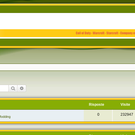
Cerca
Ricerca avanzata
Risposte
Visite
0
232947
odding