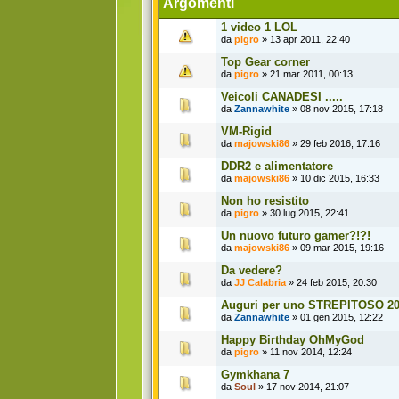
Argomenti
1 video 1 LOL
da
pigro
» 13 apr 2011, 22:40
Top Gear corner
da
pigro
» 21 mar 2011, 00:13
Veicoli CANADESI .....
da
Zannawhite
» 08 nov 2015, 17:18
VM-Rigid
da
majowski86
» 29 feb 2016, 17:16
DDR2 e alimentatore
da
majowski86
» 10 dic 2015, 16:33
Non ho resistito
da
pigro
» 30 lug 2015, 22:41
Un nuovo futuro gamer?!?!
da
majowski86
» 09 mar 2015, 19:16
Da vedere?
da
JJ Calabria
» 24 feb 2015, 20:30
Auguri per uno STREPITOSO 201
da
Zannawhite
» 01 gen 2015, 12:22
Happy Birthday OhMyGod
da
pigro
» 11 nov 2014, 12:24
Gymkhana 7
da
Soul
» 17 nov 2014, 21:07