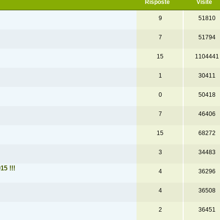
Risposte
Visite
9
51810
7
51794
15
1104441
1
30411
0
50418
7
46406
15
68272
3
34483
5 !!!
4
36296
4
36508
2
36451