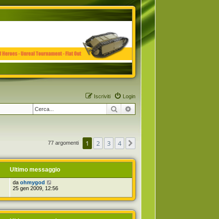
Iscriviti
Login
Cerca
Ricerca avanzata
1
2
3
4
Prossimo
77 argomenti
Ultimo messaggio
da
ohmygod
25 gen 2009, 12:56