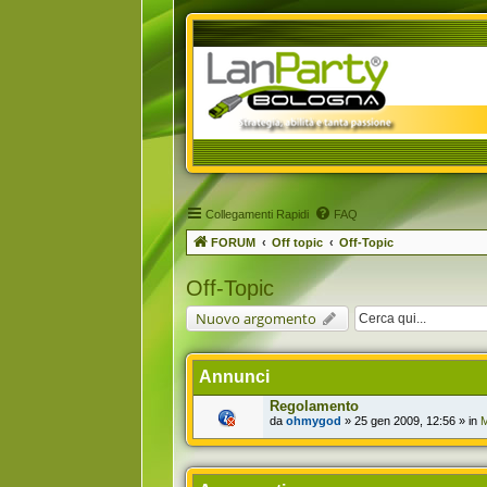
Collegamenti Rapidi
FAQ
FORUM
Off topic
Off-Topic
Off-Topic
Nuovo argomento
Annunci
Regolamento
da
ohmygod
» 25 gen 2009, 12:56 » in
M