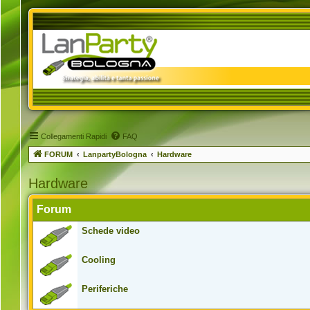
Collegamenti Rapidi
FAQ
FORUM
LanpartyBologna
Hardware
Hardware
Forum
Schede video
Cooling
Periferiche