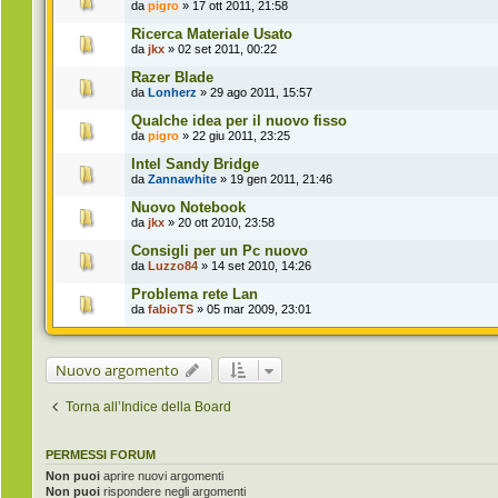
da
pigro
» 17 ott 2011, 21:58
Ricerca Materiale Usato
da
jkx
» 02 set 2011, 00:22
Razer Blade
da
Lonherz
» 29 ago 2011, 15:57
Qualche idea per il nuovo fisso
da
pigro
» 22 giu 2011, 23:25
Intel Sandy Bridge
da
Zannawhite
» 19 gen 2011, 21:46
Nuovo Notebook
da
jkx
» 20 ott 2010, 23:58
Consigli per un Pc nuovo
da
Luzzo84
» 14 set 2010, 14:26
Problema rete Lan
da
fabioTS
» 05 mar 2009, 23:01
Nuovo argomento
Torna all’Indice della Board
PERMESSI FORUM
Non puoi
aprire nuovi argomenti
Non puoi
rispondere negli argomenti