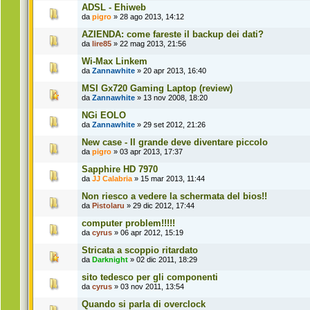
ADSL - Ehiweb
da
pigro
» 28 ago 2013, 14:12
AZIENDA: come fareste il backup dei dati?
da
lire85
» 22 mag 2013, 21:56
Wi-Max Linkem
da
Zannawhite
» 20 apr 2013, 16:40
MSI Gx720 Gaming Laptop (review)
da
Zannawhite
» 13 nov 2008, 18:20
NGi EOLO
da
Zannawhite
» 29 set 2012, 21:26
New case - Il grande deve diventare piccolo
da
pigro
» 03 apr 2013, 17:37
Sapphire HD 7970
da
JJ Calabria
» 15 mar 2013, 11:44
Non riesco a vedere la schermata del bios!!
da
Pistolaru
» 29 dic 2012, 17:44
computer problem!!!!!
da
cyrus
» 06 apr 2012, 15:19
Stricata a scoppio ritardato
da
Darknight
» 02 dic 2011, 18:29
sito tedesco per gli componenti
da
cyrus
» 03 nov 2011, 13:54
Quando si parla di overclock