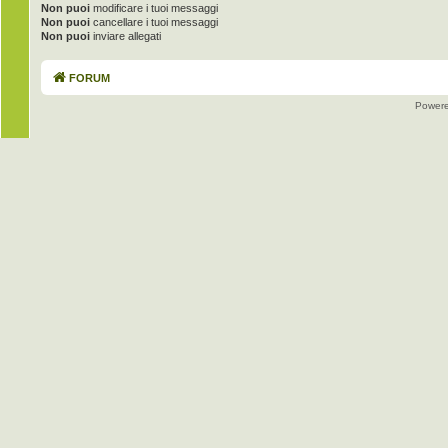
Non puoi
modificare i tuoi messaggi
Non puoi
cancellare i tuoi messaggi
Non puoi
inviare allegati
FORUM
Power