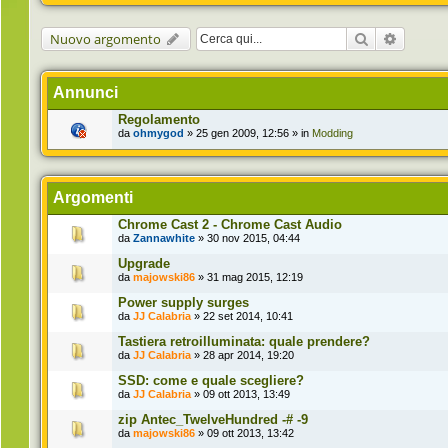
Cerca
Ricerca 
Nuovo argomento
Annunci
Regolamento
da
ohmygod
» 25 gen 2009, 12:56 » in
Modding
Argomenti
Chrome Cast 2 - Chrome Cast Audio
da
Zannawhite
» 30 nov 2015, 04:44
Upgrade
da
majowski86
» 31 mag 2015, 12:19
Power supply surges
da
JJ Calabria
» 22 set 2014, 10:41
Tastiera retroilluminata: quale prendere?
da
JJ Calabria
» 28 apr 2014, 19:20
SSD: come e quale scegliere?
da
JJ Calabria
» 09 ott 2013, 13:49
zip Antec_TwelveHundred -# -9
da
majowski86
» 09 ott 2013, 13:42