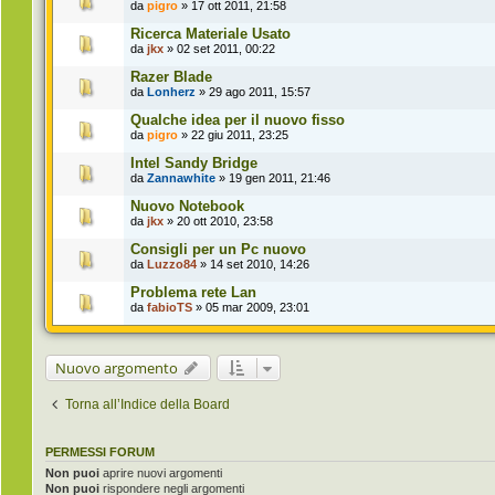
da
pigro
» 17 ott 2011, 21:58
Ricerca Materiale Usato
da
jkx
» 02 set 2011, 00:22
Razer Blade
da
Lonherz
» 29 ago 2011, 15:57
Qualche idea per il nuovo fisso
da
pigro
» 22 giu 2011, 23:25
Intel Sandy Bridge
da
Zannawhite
» 19 gen 2011, 21:46
Nuovo Notebook
da
jkx
» 20 ott 2010, 23:58
Consigli per un Pc nuovo
da
Luzzo84
» 14 set 2010, 14:26
Problema rete Lan
da
fabioTS
» 05 mar 2009, 23:01
Nuovo argomento
Torna all’Indice della Board
PERMESSI FORUM
Non puoi
aprire nuovi argomenti
Non puoi
rispondere negli argomenti