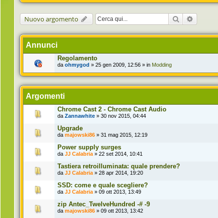
Cerca
Ricerca 
Nuovo argomento
Annunci
Regolamento
da
ohmygod
» 25 gen 2009, 12:56 » in
Modding
Argomenti
Chrome Cast 2 - Chrome Cast Audio
da
Zannawhite
» 30 nov 2015, 04:44
Upgrade
da
majowski86
» 31 mag 2015, 12:19
Power supply surges
da
JJ Calabria
» 22 set 2014, 10:41
Tastiera retroilluminata: quale prendere?
da
JJ Calabria
» 28 apr 2014, 19:20
SSD: come e quale scegliere?
da
JJ Calabria
» 09 ott 2013, 13:49
zip Antec_TwelveHundred -# -9
da
majowski86
» 09 ott 2013, 13:42