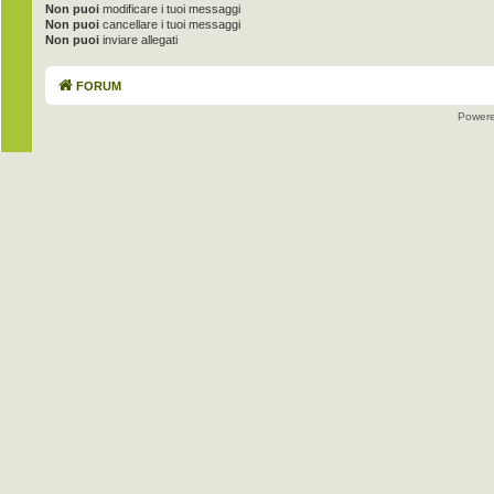
Non puoi
modificare i tuoi messaggi
Non puoi
cancellare i tuoi messaggi
Non puoi
inviare allegati
FORUM
Power