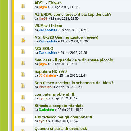
ADSL - Ehiweb
da
pigro
» 28 ago 2013, 14:12
AZIENDA: come fareste il backup dei dati?
da
lire85
» 22 mag 2013, 21:56
Wi-Max Linkem
da
Zannawhite
» 20 apr 2013, 16:40
MSI Gx720 Gaming Laptop (review)
da
Zannawhite
» 13 nov 2008, 18:20
NGi EOLO
da
Zannawhite
» 29 set 2012, 21:26
New case - Il grande deve diventare piccolo
da
pigro
» 03 apr 2013, 17:37
Sapphire HD 7970
da
JJ Calabria
» 15 mar 2013, 11:44
Non riesco a vedere la schermata del bios!!
da
Pistolaru
» 29 dic 2012, 17:44
computer problem!!!!!
da
cyrus
» 06 apr 2012, 15:19
Stricata a scoppio ritardato
da
Darknight
» 02 dic 2011, 18:29
sito tedesco per gli componenti
da
cyrus
» 03 nov 2011, 13:54
Quando si parla di overclock