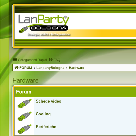
Collegamenti Rapidi
FAQ
FORUM
LanpartyBologna
Hardware
Hardware
Forum
Schede video
Cooling
Periferiche