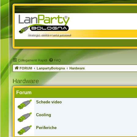
Collegamenti Rapidi
FAQ
FORUM
LanpartyBologna
Hardware
Hardware
Forum
Schede video
Cooling
Periferiche