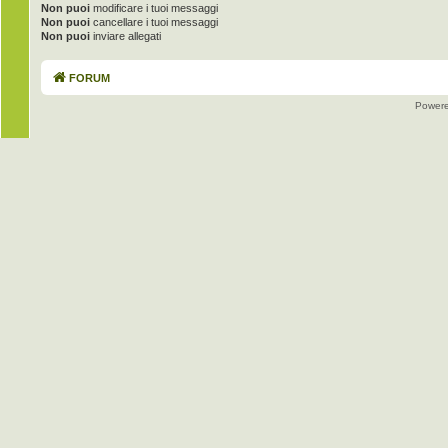
Non puoi
modificare i tuoi messaggi
Non puoi
cancellare i tuoi messaggi
Non puoi
inviare allegati
FORUM
Power