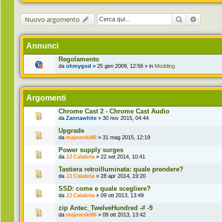
Cerca
Ricerca 
Nuovo argomento
Annunci
Regolamento
da
ohmygod
» 25 gen 2009, 12:56 » in
Modding
Argomenti
Chrome Cast 2 - Chrome Cast Audio
da
Zannawhite
» 30 nov 2015, 04:44
Upgrade
da
majowski86
» 31 mag 2015, 12:19
Power supply surges
da
JJ Calabria
» 22 set 2014, 10:41
Tastiera retroilluminata: quale prendere?
da
JJ Calabria
» 28 apr 2014, 19:20
SSD: come e quale scegliere?
da
JJ Calabria
» 09 ott 2013, 13:49
zip Antec_TwelveHundred -# -9
da
majowski86
» 09 ott 2013, 13:42