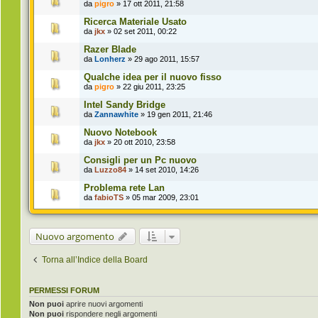
da
pigro
» 17 ott 2011, 21:58
Ricerca Materiale Usato
da
jkx
» 02 set 2011, 00:22
Razer Blade
da
Lonherz
» 29 ago 2011, 15:57
Qualche idea per il nuovo fisso
da
pigro
» 22 giu 2011, 23:25
Intel Sandy Bridge
da
Zannawhite
» 19 gen 2011, 21:46
Nuovo Notebook
da
jkx
» 20 ott 2010, 23:58
Consigli per un Pc nuovo
da
Luzzo84
» 14 set 2010, 14:26
Problema rete Lan
da
fabioTS
» 05 mar 2009, 23:01
Nuovo argomento
Torna all’Indice della Board
PERMESSI FORUM
Non puoi
aprire nuovi argomenti
Non puoi
rispondere negli argomenti