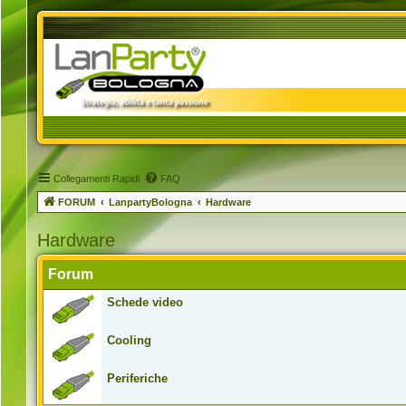
Collegamenti Rapidi
FAQ
FORUM
LanpartyBologna
Hardware
Hardware
Forum
Schede video
Cooling
Periferiche