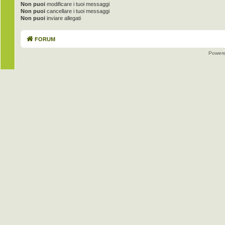
Non puoi
modificare i tuoi messaggi
Non puoi
cancellare i tuoi messaggi
Non puoi
inviare allegati
FORUM
Power