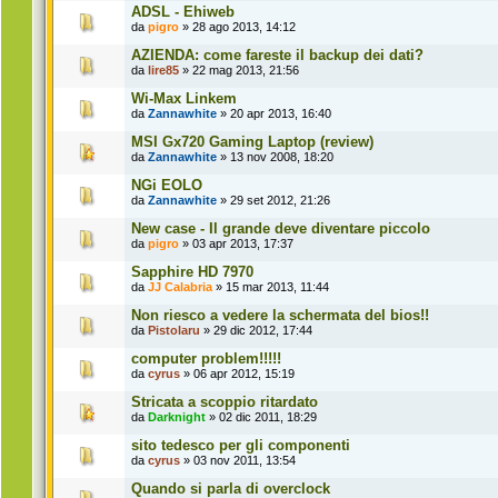
ADSL - Ehiweb
da
pigro
» 28 ago 2013, 14:12
AZIENDA: come fareste il backup dei dati?
da
lire85
» 22 mag 2013, 21:56
Wi-Max Linkem
da
Zannawhite
» 20 apr 2013, 16:40
MSI Gx720 Gaming Laptop (review)
da
Zannawhite
» 13 nov 2008, 18:20
NGi EOLO
da
Zannawhite
» 29 set 2012, 21:26
New case - Il grande deve diventare piccolo
da
pigro
» 03 apr 2013, 17:37
Sapphire HD 7970
da
JJ Calabria
» 15 mar 2013, 11:44
Non riesco a vedere la schermata del bios!!
da
Pistolaru
» 29 dic 2012, 17:44
computer problem!!!!!
da
cyrus
» 06 apr 2012, 15:19
Stricata a scoppio ritardato
da
Darknight
» 02 dic 2011, 18:29
sito tedesco per gli componenti
da
cyrus
» 03 nov 2011, 13:54
Quando si parla di overclock