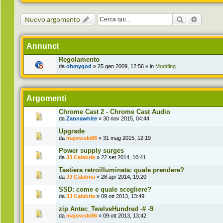
Cerca
Ricerca 
Nuovo argomento
Annunci
Regolamento
da
ohmygod
» 25 gen 2009, 12:56 » in
Modding
Argomenti
Chrome Cast 2 - Chrome Cast Audio
da
Zannawhite
» 30 nov 2015, 04:44
Upgrade
da
majowski86
» 31 mag 2015, 12:19
Power supply surges
da
JJ Calabria
» 22 set 2014, 10:41
Tastiera retroilluminata: quale prendere?
da
JJ Calabria
» 28 apr 2014, 19:20
SSD: come e quale scegliere?
da
JJ Calabria
» 09 ott 2013, 13:49
zip Antec_TwelveHundred -# -9
da
majowski86
» 09 ott 2013, 13:42