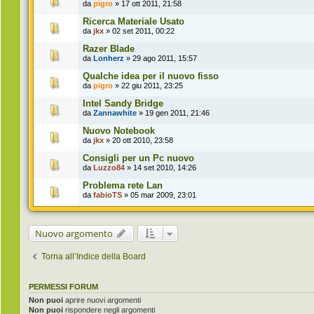
da
pigro
» 17 ott 2011, 21:58
Ricerca Materiale Usato
da
jkx
» 02 set 2011, 00:22
Razer Blade
da
Lonherz
» 29 ago 2011, 15:57
Qualche idea per il nuovo fisso
da
pigro
» 22 giu 2011, 23:25
Intel Sandy Bridge
da
Zannawhite
» 19 gen 2011, 21:46
Nuovo Notebook
da
jkx
» 20 ott 2010, 23:58
Consigli per un Pc nuovo
da
Luzzo84
» 14 set 2010, 14:26
Problema rete Lan
da
fabioTS
» 05 mar 2009, 23:01
Nuovo argomento
Torna all’Indice della Board
PERMESSI FORUM
Non puoi
aprire nuovi argomenti
Non puoi
rispondere negli argomenti