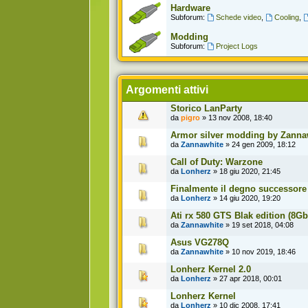
Hardware
Subforum:
Schede video
,
Cooling
,
Modding
Subforum:
Project Logs
Argomenti attivi
Storico LanParty
da
pigro
» 13 nov 2008, 18:40
Armor silver modding by Zanna
da
Zannawhite
» 24 gen 2009, 18:12
Call of Duty: Warzone
da
Lonherz
» 18 giu 2020, 21:45
Finalmente il degno successore 
da
Lonherz
» 14 giu 2020, 19:20
Ati rx 580 GTS Blak edition (8Gb
da
Zannawhite
» 19 set 2018, 04:08
Asus VG278Q
da
Zannawhite
» 10 nov 2019, 18:46
Lonherz Kernel 2.0
da
Lonherz
» 27 apr 2018, 00:01
Lonherz Kernel
da
Lonherz
» 10 dic 2008, 17:41