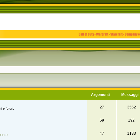
Argomenti
Messaggi
27
3562
i e futuri.
69
192
47
1183
ource