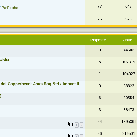
77
647
Periferiche
26
526
Risposte
Visite
0
44602
white
5
102319
1
104027
del Copperhead: Asus Rog Strix Impact II!
0
88823
)
6
80554
3
38473
24
1895361
1
2
26
219501
1
2