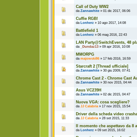
Call of Duty WW2
da
Zannawhite
» 01 dic 2017, 06:06
Cuffie RGB!
da
Lonherz
» 10 ago 2017, 14:08
Battlefield 1
da
Lonherz
» 06 mag 2016, 22:43
LAN Party@SwitchEvents, 48 pla
da
_Dundaz13
» 09 apr 2016, 10:08
MMORPG
da
majowski86
» 17 feb 2016, 16:59
Starcraft 2 [Thread ufficiale]
da
Zannawhite
» 30 giu 2009, 07:41
Chrome Cast 2 - Chrome Cast A
da
Zannawhite
» 30 nov 2015, 04:44
Asus VC239H
da
Zannawhite
» 02 dic 2015, 04:47
Nuova VGA: cosa scegliere?
da
JJ Calabria
» 17 nov 2015, 15:54
Driver della scheda video crasha
da
JJ Calabria
» 28 set 2015, 11:33
Il momento che aspettavo da 8 a
da
Lonherz
» 09 set 2015, 16:02