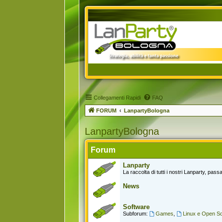
Collegamenti Rapidi
FAQ
FORUM
LanpartyBologna
LanpartyBologna
Forum
Lanparty
La raccolta di tutti i nostri Lanparty, passat
News
Software
Subforum:
Games
,
Linux e Open S