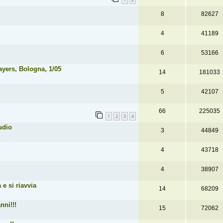
8
82627
4
41189
6
53166
yers, Bologna, 1/05
14
181033
5
42107
66
225035
1
2
3
4
udio
3
44849
4
43718
4
38907
 e si riavvia
14
68209
nni!!!
15
72062