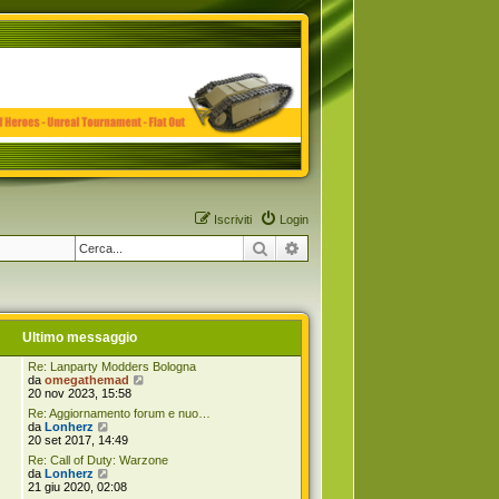
Iscriviti
Login
Cerca
Ricerca avanzata
Ultimo messaggio
Re: Lanparty Modders Bologna
V
da
omegathemad
e
20 nov 2023, 15:58
d
Re: Aggiornamento forum e nuo…
i
V
da
Lonherz
u
e
20 set 2017, 14:49
l
d
t
Re: Call of Duty: Warzone
i
V
i
da
Lonherz
u
e
m
21 giu 2020, 02:08
l