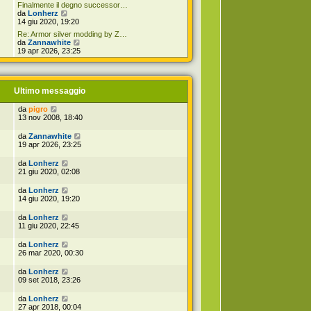
d
o
t
Finalmente il degno successor…
i
m
i
V
da
Lonherz
u
e
m
e
14 giu 2020, 19:20
l
s
o
d
t
s
Re: Armor silver modding by Z…
m
i
i
V
a
da
Zannawhite
e
u
m
e
g
19 apr 2026, 23:25
s
l
o
d
g
s
t
m
i
i
a
i
e
u
o
g
m
s
l
g
o
Ultimo messaggio
s
t
i
m
a
i
o
e
g
m
da
pigro
s
g
o
13 nov 2008, 18:40
s
i
m
a
o
e
da
Zannawhite
g
s
19 apr 2026, 23:25
g
s
i
a
o
da
Lonherz
g
21 giu 2020, 02:08
g
i
da
Lonherz
o
14 giu 2020, 19:20
da
Lonherz
11 giu 2020, 22:45
da
Lonherz
26 mar 2020, 00:30
da
Lonherz
09 set 2018, 23:26
da
Lonherz
27 apr 2018, 00:04