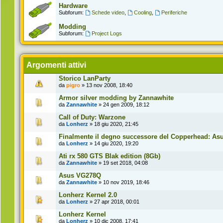
Hardware
Subforum:
Schede video
,
Cooling
,
Periferiche
Modding
Subforum:
Project Logs
Argomenti attivi
Storico LanParty
da
pigro
» 13 nov 2008, 18:40
Armor silver modding by Zannawhite
da
Zannawhite
» 24 gen 2009, 18:12
Call of Duty: Warzone
da
Lonherz
» 18 giu 2020, 21:45
Finalmente il degno successore del Copperhead: Asus
da
Lonherz
» 14 giu 2020, 19:20
Ati rx 580 GTS Blak edition (8Gb)
da
Zannawhite
» 19 set 2018, 04:08
Asus VG278Q
da
Zannawhite
» 10 nov 2019, 18:46
Lonherz Kernel 2.0
da
Lonherz
» 27 apr 2018, 00:01
Lonherz Kernel
da
Lonherz
» 10 dic 2008, 17:41