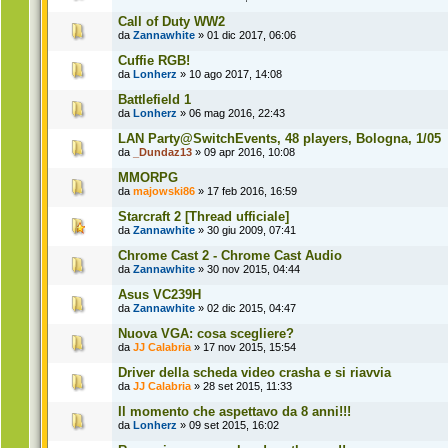
Call of Duty WW2
da
Zannawhite
» 01 dic 2017, 06:06
Cuffie RGB!
da
Lonherz
» 10 ago 2017, 14:08
Battlefield 1
da
Lonherz
» 06 mag 2016, 22:43
LAN Party@SwitchEvents, 48 players, Bologna, 1/05
da
_Dundaz13
» 09 apr 2016, 10:08
MMORPG
da
majowski86
» 17 feb 2016, 16:59
Starcraft 2 [Thread ufficiale]
da
Zannawhite
» 30 giu 2009, 07:41
Chrome Cast 2 - Chrome Cast Audio
da
Zannawhite
» 30 nov 2015, 04:44
Asus VC239H
da
Zannawhite
» 02 dic 2015, 04:47
Nuova VGA: cosa scegliere?
da
JJ Calabria
» 17 nov 2015, 15:54
Driver della scheda video crasha e si riavvia
da
JJ Calabria
» 28 set 2015, 11:33
Il momento che aspettavo da 8 anni!!!
da
Lonherz
» 09 set 2015, 16:02