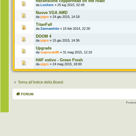
Recensione copperhead on the road!
da
Lonherz
» 25 lug 2015, 02:49
Nuove VGA AMD
da
pigro
» 24 giu 2015, 14:18
TitanFall
da
Zannawhite
» 15 feb 2014, 22:30
DOOM 4
da
pigro
» 15 giu 2015, 14:36
Upgrade
da
majowski86
» 31 mag 2015, 12:19
HAF estivo - Green Fresh
da
pigro
» 24 mag 2015, 18:00
Torna all’Indice della Board
FORUM
Power