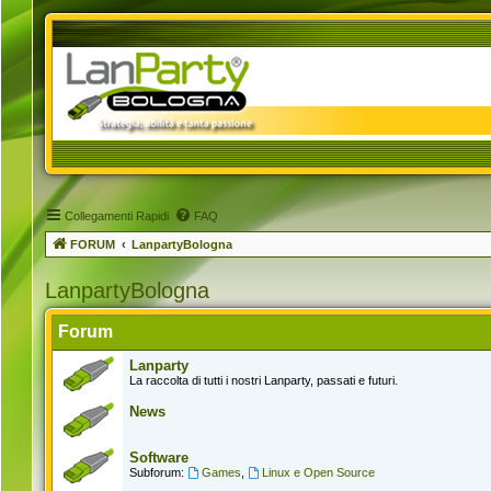
Collegamenti Rapidi
FAQ
FORUM
LanpartyBologna
LanpartyBologna
Forum
Lanparty
La raccolta di tutti i nostri Lanparty, passati e futuri.
News
Software
Subforum:
Games
,
Linux e Open Source