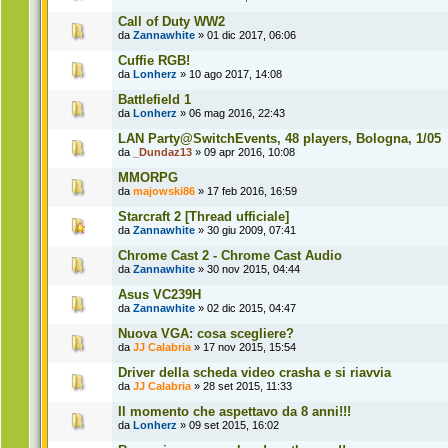
Call of Duty WW2
da
Zannawhite
» 01 dic 2017, 06:06
Cuffie RGB!
da
Lonherz
» 10 ago 2017, 14:08
Battlefield 1
da
Lonherz
» 06 mag 2016, 22:43
LAN Party@SwitchEvents, 48 players, Bologna, 1/05
da
_Dundaz13
» 09 apr 2016, 10:08
MMORPG
da
majowski86
» 17 feb 2016, 16:59
Starcraft 2 [Thread ufficiale]
da
Zannawhite
» 30 giu 2009, 07:41
Chrome Cast 2 - Chrome Cast Audio
da
Zannawhite
» 30 nov 2015, 04:44
Asus VC239H
da
Zannawhite
» 02 dic 2015, 04:47
Nuova VGA: cosa scegliere?
da
JJ Calabria
» 17 nov 2015, 15:54
Driver della scheda video crasha e si riavvia
da
JJ Calabria
» 28 set 2015, 11:33
Il momento che aspettavo da 8 anni!!!
da
Lonherz
» 09 set 2015, 16:02