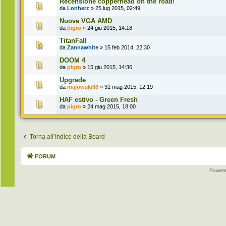
Recensione copperhead on the road!
da
Lonherz
» 25 lug 2015, 02:49
Nuove VGA AMD
da
pigro
» 24 giu 2015, 14:18
TitanFall
da
Zannawhite
» 15 feb 2014, 22:30
DOOM 4
da
pigro
» 15 giu 2015, 14:36
Upgrade
da
majowski86
» 31 mag 2015, 12:19
HAF estivo - Green Fresh
da
pigro
» 24 mag 2015, 18:00
Torna all’Indice della Board
FORUM
Power