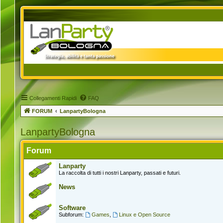
Collegamenti Rapidi
FAQ
FORUM
LanpartyBologna
LanpartyBologna
Forum
Lanparty
La raccolta di tutti i nostri Lanparty, passati e futuri.
News
Software
Subforum:
Games
,
Linux e Open Source