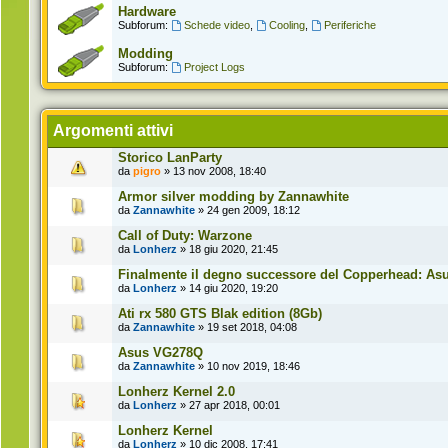
Hardware
Subforum:
Schede video
,
Cooling
,
Periferiche
Modding
Subforum:
Project Logs
Argomenti attivi
Storico LanParty
da
pigro
» 13 nov 2008, 18:40
Armor silver modding by Zannawhite
da
Zannawhite
» 24 gen 2009, 18:12
Call of Duty: Warzone
da
Lonherz
» 18 giu 2020, 21:45
Finalmente il degno successore del Copperhead: Asus
da
Lonherz
» 14 giu 2020, 19:20
Ati rx 580 GTS Blak edition (8Gb)
da
Zannawhite
» 19 set 2018, 04:08
Asus VG278Q
da
Zannawhite
» 10 nov 2019, 18:46
Lonherz Kernel 2.0
da
Lonherz
» 27 apr 2018, 00:01
Lonherz Kernel
da
Lonherz
» 10 dic 2008, 17:41