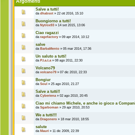
Argomenti
Salve a tutti!
da
dhabsot
» 22 ott 2016, 15:10
Buongiorno a tutti!
da
Nytrox93
» 14 set 2015, 13:06
Ciao ragazzi
da
ragefactory
» 09 apr 2014, 10:12
salve
da
BarbaMento
» 05 mar 2014, 17:36
Un saluto a tutti!
da
P.l.a.t.a
» 08 ago 2011, 22:30
Volcano79
da
volcano79
» 07 dic 2010, 22:33
Bongiur
da
Soul
» 25 ago 2010, 21:27
Salve a tutti!!
da
Cyberiena
» 02 ago 2010, 20:45
Ciao mi chiamo Michele, e anche io gioco a Compan
da
Sgarboman
» 29 apr 2010, 20:53
We a tutti!!!
da
Dragonero
» 18 mar 2010, 18:55
salute
da
Mauri
» 11 dic 2009, 22:39