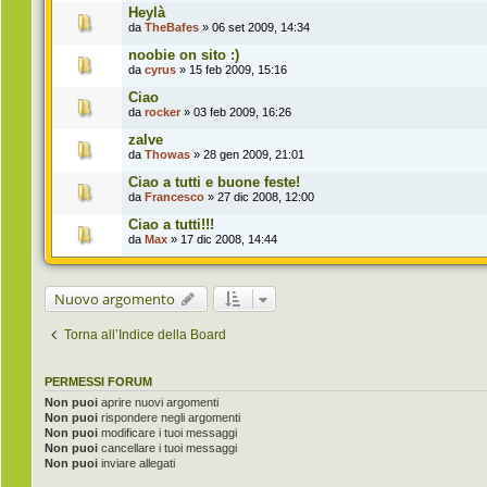
Heylà
da
TheBafes
» 06 set 2009, 14:34
noobie on sito :)
da
cyrus
» 15 feb 2009, 15:16
Ciao
da
rocker
» 03 feb 2009, 16:26
zalve
da
Thowas
» 28 gen 2009, 21:01
Ciao a tutti e buone feste!
da
Francesco
» 27 dic 2008, 12:00
Ciao a tutti!!!
da
Max
» 17 dic 2008, 14:44
Nuovo argomento
Torna all’Indice della Board
PERMESSI FORUM
Non puoi
aprire nuovi argomenti
Non puoi
rispondere negli argomenti
Non puoi
modificare i tuoi messaggi
Non puoi
cancellare i tuoi messaggi
Non puoi
inviare allegati