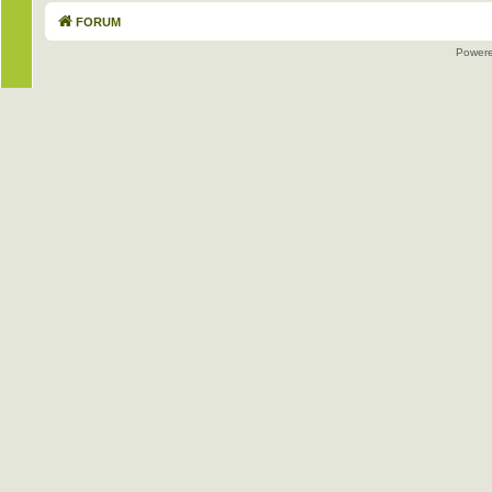
FORUM
Power