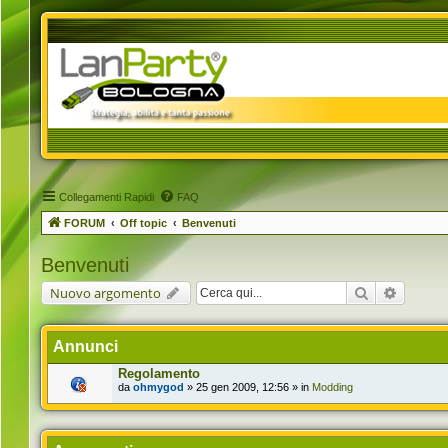
Collegamenti Rapidi
FAQ
FORUM
Off topic
Benvenuti
Benvenuti
Cerca
Ricerca 
Nuovo argomento
Annunci
Regolamento
da
ohmygod
» 25 gen 2009, 12:56 » in
Modding