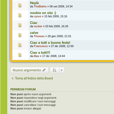
Heylà
da
TheBafes
» 06 set 2009, 14:34
noobie on sito :)
da
cyrus
» 15 feb 2009, 15:16
Ciao
da
rocker
» 03 feb 2009, 16:26
zalve
da
Thowas
» 28 gen 2009, 21:01
Ciao a tutti e buone feste!
da
Francesco
» 27 dic 2008, 12:00
Ciao a tutti!!!
da
Max
» 17 dic 2008, 14:44
Nuovo argomento
Torna all’Indice della Board
PERMESSI FORUM
Non puoi
aprire nuovi argomenti
Non puoi
rispondere negli argomenti
Non puoi
modificare i tuoi messaggi
Non puoi
cancellare i tuoi messaggi
Non puoi
inviare allegati