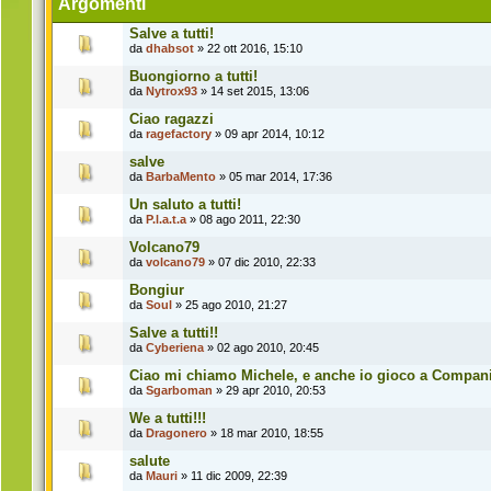
Argomenti
Salve a tutti!
da
dhabsot
» 22 ott 2016, 15:10
Buongiorno a tutti!
da
Nytrox93
» 14 set 2015, 13:06
Ciao ragazzi
da
ragefactory
» 09 apr 2014, 10:12
salve
da
BarbaMento
» 05 mar 2014, 17:36
Un saluto a tutti!
da
P.l.a.t.a
» 08 ago 2011, 22:30
Volcano79
da
volcano79
» 07 dic 2010, 22:33
Bongiur
da
Soul
» 25 ago 2010, 21:27
Salve a tutti!!
da
Cyberiena
» 02 ago 2010, 20:45
Ciao mi chiamo Michele, e anche io gioco a Compan
da
Sgarboman
» 29 apr 2010, 20:53
We a tutti!!!
da
Dragonero
» 18 mar 2010, 18:55
salute
da
Mauri
» 11 dic 2009, 22:39