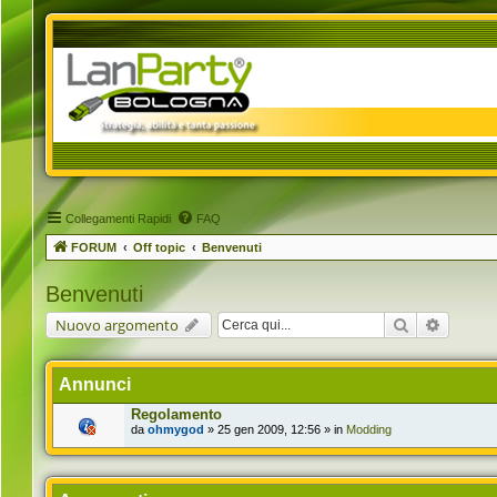
Collegamenti Rapidi
FAQ
FORUM
Off topic
Benvenuti
Benvenuti
Cerca
Ricerca 
Nuovo argomento
Annunci
Regolamento
da
ohmygod
» 25 gen 2009, 12:56 » in
Modding