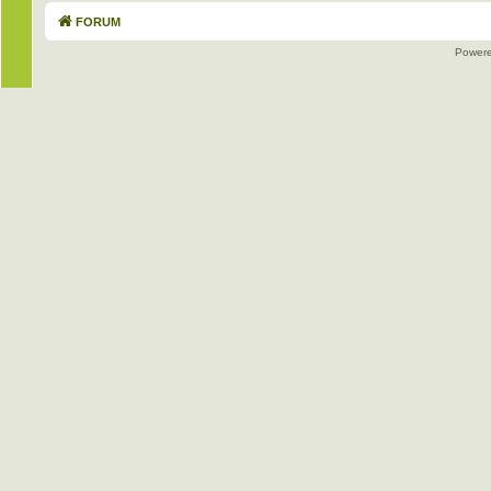
FORUM
Power