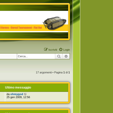
Iscriviti
Login
Cerca
Ricerca avanzata
17 argomenti • Pagina
1
di
1
Ultimo messaggio
da
ohmygod
25 gen 2009, 12:56