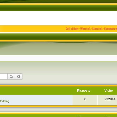
Cerca
Ricerca avanzata
Risposte
Visite
0
232944
odding