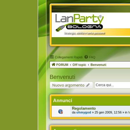
Collegamenti Rapidi
FAQ
FORUM
Off topic
Benvenuti
Benvenuti
Nuovo argomento
Annunci
Regolamento
da
ohmygod
» 25 gen 2009, 12:56 » in
M