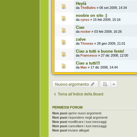
Heylà
da
TheBafes
» 06 set 2009, 14:34
noobie on sito :)
da
cyrus
» 15 feb 2009, 15:16
Ciao
da
rocker
» 03 feb 2009, 16:26
zalve
da
Thowas
» 28 gen 2009, 21:01
Ciao a tutti e buone feste!
da
Francesco
» 27 dic 2008, 12:00
Ciao a tutti!!!
da
Max
» 17 dic 2008, 14:44
Nuovo argomento
Torna all’Indice della Board
PERMESSI FORUM
Non puoi
aprire nuovi argomenti
Non puoi
rispondere negli argomenti
Non puoi
modificare i tuoi messaggi
Non puoi
cancellare i tuoi messaggi
Non puoi
inviare allegati