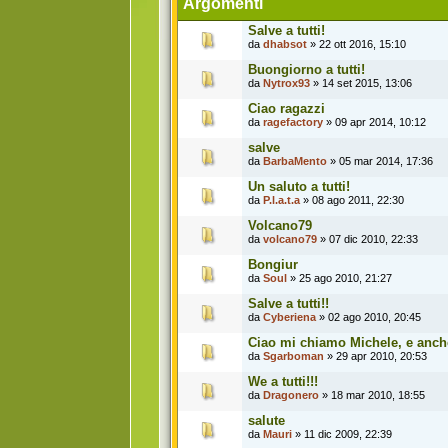
Argomenti
Salve a tutti!
da
dhabsot
» 22 ott 2016, 15:10
Buongiorno a tutti!
da
Nytrox93
» 14 set 2015, 13:06
Ciao ragazzi
da
ragefactory
» 09 apr 2014, 10:12
salve
da
BarbaMento
» 05 mar 2014, 17:36
Un saluto a tutti!
da
P.l.a.t.a
» 08 ago 2011, 22:30
Volcano79
da
volcano79
» 07 dic 2010, 22:33
Bongiur
da
Soul
» 25 ago 2010, 21:27
Salve a tutti!!
da
Cyberiena
» 02 ago 2010, 20:45
Ciao mi chiamo Michele, e anch
da
Sgarboman
» 29 apr 2010, 20:53
We a tutti!!!
da
Dragonero
» 18 mar 2010, 18:55
salute
da
Mauri
» 11 dic 2009, 22:39