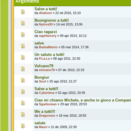
Argomenti
Salve a tutti!
da
dhabsot
» 22 ott 2016, 15:10
Buongiorno a tutti!
da
Nytrox93
» 14 set 2015, 13:06
Ciao ragazzi
da
ragefactory
» 09 apr 2014, 10:12
salve
da
BarbaMento
» 05 mar 2014, 17:36
Un saluto a tutti!
da
P.l.a.t.a
» 08 ago 2011, 22:30
Volcano79
da
volcano79
» 07 dic 2010, 22:33
Bongiur
da
Soul
» 25 ago 2010, 21:27
Salve a tutti!!
da
Cyberiena
» 02 ago 2010, 20:45
Ciao mi chiamo Michele, e anche io gioco a Compan
da
Sgarboman
» 29 apr 2010, 20:53
We a tutti!!!
da
Dragonero
» 18 mar 2010, 18:55
salute
da
Mauri
» 11 dic 2009, 22:39