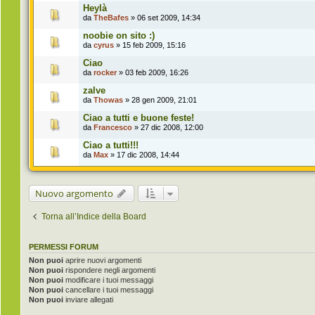
Heylà
da
TheBafes
» 06 set 2009, 14:34
noobie on sito :)
da
cyrus
» 15 feb 2009, 15:16
Ciao
da
rocker
» 03 feb 2009, 16:26
zalve
da
Thowas
» 28 gen 2009, 21:01
Ciao a tutti e buone feste!
da
Francesco
» 27 dic 2008, 12:00
Ciao a tutti!!!
da
Max
» 17 dic 2008, 14:44
Nuovo argomento
Torna all’Indice della Board
PERMESSI FORUM
Non puoi
aprire nuovi argomenti
Non puoi
rispondere negli argomenti
Non puoi
modificare i tuoi messaggi
Non puoi
cancellare i tuoi messaggi
Non puoi
inviare allegati