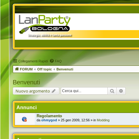
Collegamenti Rapidi
FAQ
FORUM
Off topic
Benvenuti
Benvenuti
Cerca
Ricerca 
Nuovo argomento
Annunci
Regolamento
da
ohmygod
» 25 gen 2009, 12:56 » in
Modding