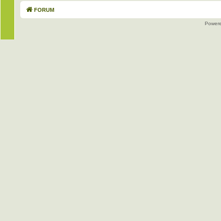
FORUM
Power