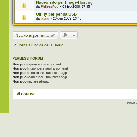
Nuovo sito per Image-Hosting
da
PhileasFog
» 03 feb 2009, 17:35
Utility per penna USB
da
pigro
» 26 gen 2009, 13:43
Nuovo argomento
Torna all’Indice della Board
PERMESSI FORUM
Non puoi
aprire nuovi argomenti
Non puoi
rispondere negli argomenti
Non puoi
modificare i tuoi messaggi
Non puoi
cancellare i tuoi messaggi
Non puoi
inviare allegati
FORUM
Power