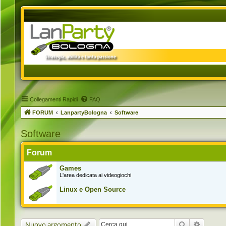
Collegamenti Rapidi
FAQ
FORUM
LanpartyBologna
Software
Software
Forum
Games
L'area dedicata ai videogiochi
Linux e Open Source
Cerca
Ricerca 
Nuovo argomento