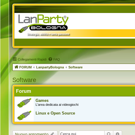
Collegamenti Rapidi
FAQ
FORUM
LanpartyBologna
Software
Software
Forum
Games
L'area dedicata ai videogiochi
Linux e Open Source
Cerca
Ricerca 
Nuovo argomento