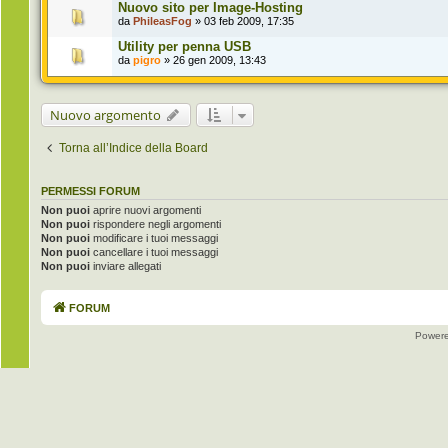
Nuovo sito per Image-Hosting
da
PhileasFog
» 03 feb 2009, 17:35
Utility per penna USB
da
pigro
» 26 gen 2009, 13:43
Nuovo argomento
Torna all’Indice della Board
PERMESSI FORUM
Non puoi
aprire nuovi argomenti
Non puoi
rispondere negli argomenti
Non puoi
modificare i tuoi messaggi
Non puoi
cancellare i tuoi messaggi
Non puoi
inviare allegati
FORUM
Power