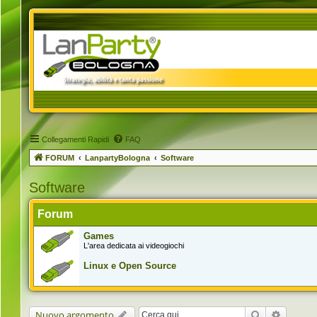
Collegamenti Rapidi
FAQ
FORUM
LanpartyBologna
Software
Software
Forum
Games
L'area dedicata ai videogiochi
Linux e Open Source
Cerca
Ricerca 
Nuovo argomento