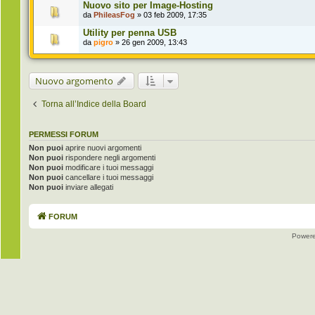
Nuovo sito per Image-Hosting
da
PhileasFog
» 03 feb 2009, 17:35
Utility per penna USB
da
pigro
» 26 gen 2009, 13:43
Nuovo argomento
Torna all’Indice della Board
PERMESSI FORUM
Non puoi
aprire nuovi argomenti
Non puoi
rispondere negli argomenti
Non puoi
modificare i tuoi messaggi
Non puoi
cancellare i tuoi messaggi
Non puoi
inviare allegati
FORUM
Power