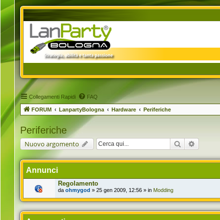
Collegamenti Rapidi
FAQ
FORUM
LanpartyBologna
Hardware
Periferiche
Periferiche
Cerca
Ricerca 
Nuovo argomento
Annunci
Regolamento
da
ohmygod
» 25 gen 2009, 12:56 » in
Modding