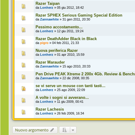
Razer Taipan
da
Lonherz
» 05 giu 2012, 18:42
Razer SPHEX Serious Gaming Special Edition
da
Zannawhite
» 31 gen 2011, 20:30
Pessimo accostamento...
da
Lonherz
» 12 giu 2011, 19:24
Razer DeathAdder Black in Black
da
pigro
» 04 feb 2011, 21:33
Nuova periferica Razer
da
Lonherz
» 01 apr 2010, 15:59
Razer Marauder
da
Zannawhite
» 15 ago 2010, 20:33
Pen Drive PEAK Xtreme 2 200x 4Gb. Review & Benc
da
Zannawhite
» 22 dic 2008, 00:35
se vi serve un mouse con tanti tasti...
da
Lonherz
» 25 ago 2009, 22:09
A volte i sogni si avverano...
da
Lonherz
» 11 giu 2009, 00:41
Razer Lachesis
da
Lonherz
» 26 feb 2009, 16:34
Nuovo argomento