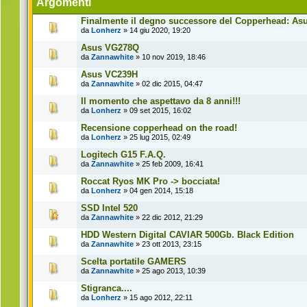
Argomenti
Finalmente il degno successore del Copperhead: Asus
da
Lonherz
» 14 giu 2020, 19:20
Asus VG278Q
da
Zannawhite
» 10 nov 2019, 18:46
Asus VC239H
da
Zannawhite
» 02 dic 2015, 04:47
Il momento che aspettavo da 8 anni!!!
da
Lonherz
» 09 set 2015, 16:02
Recensione copperhead on the road!
da
Lonherz
» 25 lug 2015, 02:49
Logitech G15 F.A.Q.
da
Zannawhite
» 25 feb 2009, 16:41
Roccat Ryos MK Pro -> bocciata!
da
Lonherz
» 04 gen 2014, 15:18
SSD Intel 520
da
Zannawhite
» 22 dic 2012, 21:29
HDD Western Digital CAVIAR 500Gb. Black Edition
da
Zannawhite
» 23 ott 2013, 23:15
Scelta portatile GAMERS
da
Zannawhite
» 25 ago 2013, 10:39
Stigranca....
da
Lonherz
» 15 ago 2012, 22:11