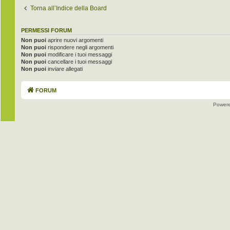
Torna all’Indice della Board
PERMESSI FORUM
Non puoi
aprire nuovi argomenti
Non puoi
rispondere negli argomenti
Non puoi
modificare i tuoi messaggi
Non puoi
cancellare i tuoi messaggi
Non puoi
inviare allegati
FORUM
Power