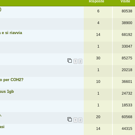
Risposte
Visite
)
6
80538
4
38900
 e si riavvia
14
68192
1
33047
30
85275
1
2
1
20218
eo per COH2?
10
36601
Asus 1gb
1
24732
1
18533
.
20
60568
1
2
asi
14
44315