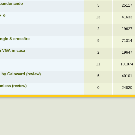
abbandonando
5
25117
o_o
13
41633
2
19627
gle & crossfire
9
71314
a VGA in casa
2
19647
11
101874
by Gainward (review)
5
40101
less (review)
0
24820