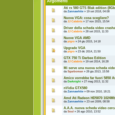
Argomenti
Ati rx 580 GTS Blak edition (8Gb
da
Zannawhite
» 19 set 2018, 04:08
Nuova VGA: cosa scegliere?
da
JJ Calabria
» 17 nov 2015, 15:54
Driver della scheda video crasha
da
JJ Calabria
» 28 set 2015, 11:33
Nuove VGA AMD
da
pigro
» 24 giu 2015, 14:18
Upgrade VGA
da
pigro
» 23 dic 2014, 21:50
GTX 750 Ti Darbee Edition
da
JJ Calabria
» 19 set 2014, 16:28
Mi serve una nuova scheda vid
da
Sgarboman
» 28 giu 2013, 15:58
Amico vorrebbe far fuori 5850 
da
Darknight
» 27 mag 2013, 11:32
nVidia GTX580
da
Zannawhite
» 09 nov 2010, 18:21
Amd Ati Radeon HD5870 1024Mb
da
Zannawhite
» 23 set 2009, 08:58
A.A.A. nuova scheda video cerc
da
Soul
» 26 ago 2010, 13:52