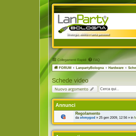
Collegamenti Rapidi
FAQ
FORUM
LanpartyBologna
Hardware
Sche
Schede video
Nuovo argomento
Annunci
Regolamento
da
ohmygod
» 25 gen 2009, 12:56 » in
M