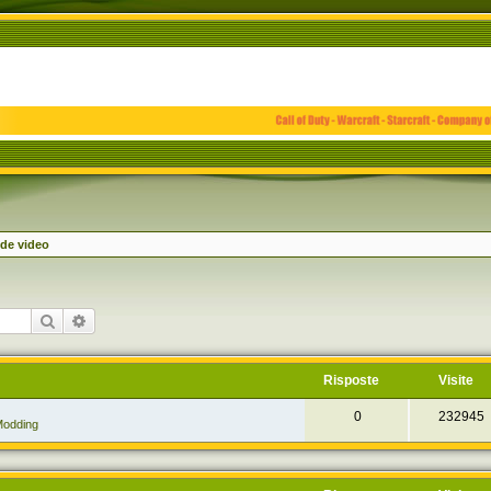
de video
Cerca
Ricerca avanzata
Risposte
Visite
0
232945
odding