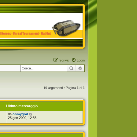
Iscriviti
Login
Cerca
Ricerca avanzata
19 argomenti • Pagina
1
di
1
Ultimo messaggio
da
ohmygod
25 gen 2009, 12:56