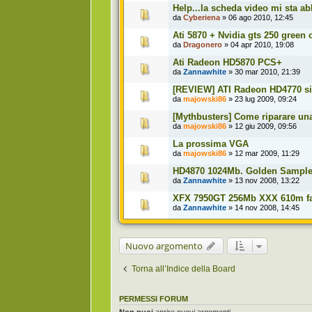
Help...la scheda video mi sta 
da
Cyberiena
» 06 ago 2010, 12:45
Ati 5870 + Nvidia gts 250 green 
da
Dragonero
» 04 apr 2010, 19:08
Ati Radeon HD5870 PCS+
da
Zannawhite
» 30 mar 2010, 21:39
[REVIEW] ATI Radeon HD4770 sin
da
majowski86
» 23 lug 2009, 09:24
[Mythbusters] Come riparare un
da
majowski86
» 12 giu 2009, 09:56
La prossima VGA
da
majowski86
» 12 mar 2009, 11:29
HD4870 1024Mb. Golden Sample 
da
Zannawhite
» 13 nov 2008, 13:22
XFX 7950GT 256Mb XXX 610m fan
da
Zannawhite
» 14 nov 2008, 14:45
Nuovo argomento
Torna all’Indice della Board
PERMESSI FORUM