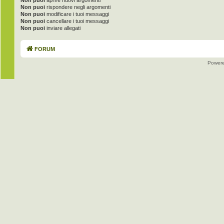
Non puoi
aprire nuovi argomenti
Non puoi
rispondere negli argomenti
Non puoi
modificare i tuoi messaggi
Non puoi
cancellare i tuoi messaggi
Non puoi
inviare allegati
FORUM
Power