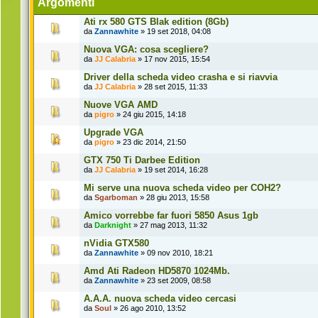
Argomenti
Ati rx 580 GTS Blak edition (8Gb)
da
Zannawhite
» 19 set 2018, 04:08
Nuova VGA: cosa scegliere?
da
JJ Calabria
» 17 nov 2015, 15:54
Driver della scheda video crasha e si riavvia
da
JJ Calabria
» 28 set 2015, 11:33
Nuove VGA AMD
da
pigro
» 24 giu 2015, 14:18
Upgrade VGA
da
pigro
» 23 dic 2014, 21:50
GTX 750 Ti Darbee Edition
da
JJ Calabria
» 19 set 2014, 16:28
Mi serve una nuova scheda video per COH2?
da
Sgarboman
» 28 giu 2013, 15:58
Amico vorrebbe far fuori 5850 Asus 1gb
da
Darknight
» 27 mag 2013, 11:32
nVidia GTX580
da
Zannawhite
» 09 nov 2010, 18:21
Amd Ati Radeon HD5870 1024Mb.
da
Zannawhite
» 23 set 2009, 08:58
A.A.A. nuova scheda video cercasi
da
Soul
» 26 ago 2010, 13:52