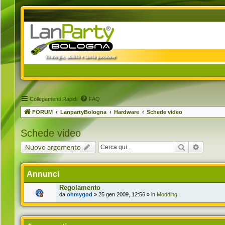
Collegamenti Rapidi
FAQ
FORUM
LanpartyBologna
Hardware
Schede video
Schede video
Cerca
Ricerca 
Nuovo argomento
Annunci
Regolamento
da
ohmygod
» 25 gen 2009, 12:56 » in
Modding