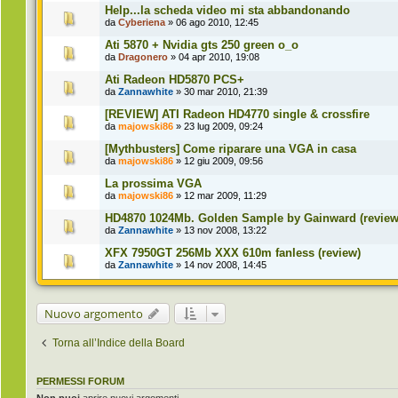
Help...la scheda video mi sta abbandonando
da
Cyberiena
» 06 ago 2010, 12:45
Ati 5870 + Nvidia gts 250 green o_o
da
Dragonero
» 04 apr 2010, 19:08
Ati Radeon HD5870 PCS+
da
Zannawhite
» 30 mar 2010, 21:39
[REVIEW] ATI Radeon HD4770 single & crossfire
da
majowski86
» 23 lug 2009, 09:24
[Mythbusters] Come riparare una VGA in casa
da
majowski86
» 12 giu 2009, 09:56
La prossima VGA
da
majowski86
» 12 mar 2009, 11:29
HD4870 1024Mb. Golden Sample by Gainward (review
da
Zannawhite
» 13 nov 2008, 13:22
XFX 7950GT 256Mb XXX 610m fanless (review)
da
Zannawhite
» 14 nov 2008, 14:45
Nuovo argomento
Torna all’Indice della Board
PERMESSI FORUM