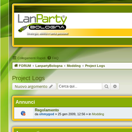
Collegamenti Rapidi
FAQ
FORUM
LanpartyBologna
Modding
Project Logs
Project Logs
Cerca
Ricerca 
Nuovo argomento
Annunci
Regolamento
da
ohmygod
» 25 gen 2009, 12:56 » in
Modding