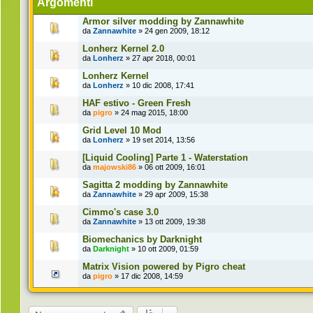
Argomenti
Armor silver modding by Zannawhite
da
Zannawhite
» 24 gen 2009, 18:12
Lonherz Kernel 2.0
da
Lonherz
» 27 apr 2018, 00:01
Lonherz Kernel
da
Lonherz
» 10 dic 2008, 17:41
HAF estivo - Green Fresh
da
pigro
» 24 mag 2015, 18:00
Grid Level 10 Mod
da
Lonherz
» 19 set 2014, 13:56
[Liquid Cooling] Parte 1 - Waterstation
da
majowski86
» 06 ott 2009, 16:01
Sagitta 2 modding by Zannawhite
da
Zannawhite
» 29 apr 2009, 15:38
Cimmo's case 3.0
da
Zannawhite
» 13 ott 2009, 19:38
Biomechanics by Darknight
da
Darknight
» 10 ott 2009, 01:59
Matrix Vision powered by Pigro cheat
da
pigro
» 17 dic 2008, 14:59