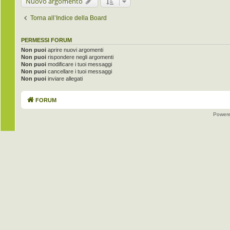
Nuovo argomento
Torna all’Indice della Board
PERMESSI FORUM
Non puoi
aprire nuovi argomenti
Non puoi
rispondere negli argomenti
Non puoi
modificare i tuoi messaggi
Non puoi
cancellare i tuoi messaggi
Non puoi
inviare allegati
FORUM
Power