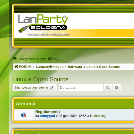
Collegamenti Rapidi
FAQ
FORUM
LanpartyBologna
Software
Linux e Open Source
Linux e Open Source
Cerca
Ricerca 
Nuovo argomento
Annunci
Regolamento
da
ohmygod
» 25 gen 2009, 12:56 » in
Modding