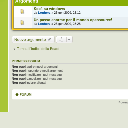
Argomenti
Kde4 su windows
da
Lonherz
» 26 gen 2009, 23:12
Un passo enorme per il mondo opensource!
da
Lonherz
» 26 gen 2009, 23:28
Nuovo argomento
Torna all’Indice della Board
PERMESSI FORUM
Non puoi
aprire nuovi argomenti
Non puoi
rispondere negli argomenti
Non puoi
modificare i tuoi messaggi
Non puoi
cancellare i tuoi messaggi
Non puoi
inviare allegati
FORUM
Power