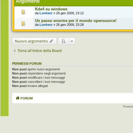
Argomenti
Kde4 su windows
da
Lonherz
» 26 gen 2009, 23:12
Un passo enorme per il mondo opensource!
da
Lonherz
» 26 gen 2009, 23:28
Nuovo argomento
Torna all’Indice della Board
PERMESSI FORUM
Non puoi
aprire nuovi argomenti
Non puoi
rispondere negli argomenti
Non puoi
modificare i tuoi messaggi
Non puoi
cancellare i tuoi messaggi
Non puoi
inviare allegati
FORUM
Power