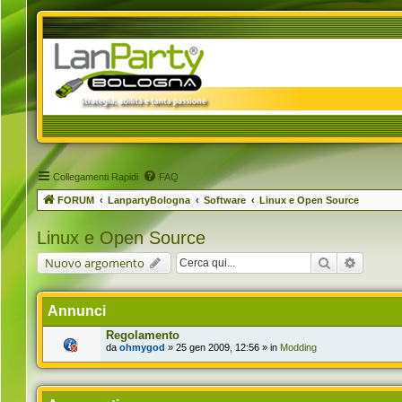
Collegamenti Rapidi
FAQ
FORUM
LanpartyBologna
Software
Linux e Open Source
Linux e Open Source
Cerca
Ricerca 
Nuovo argomento
Annunci
Regolamento
da
ohmygod
» 25 gen 2009, 12:56 » in
Modding