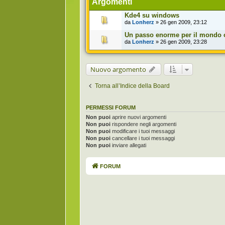
Argomenti
Kde4 su windows
da
Lonherz
» 26 gen 2009, 23:12
Un passo enorme per il mondo 
da
Lonherz
» 26 gen 2009, 23:28
Nuovo argomento
Torna all’Indice della Board
PERMESSI FORUM
Non puoi
aprire nuovi argomenti
Non puoi
rispondere negli argomenti
Non puoi
modificare i tuoi messaggi
Non puoi
cancellare i tuoi messaggi
Non puoi
inviare allegati
FORUM