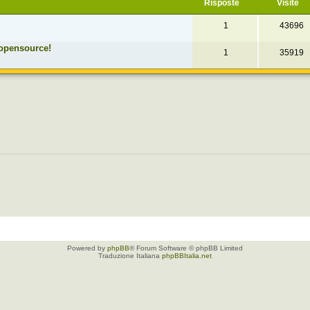
Risposte
Visite
1
43696
opensource!
1
35919
Powered by
phpBB
® Forum Software © phpBB Limited
Traduzione Italiana
phpBBItalia.net