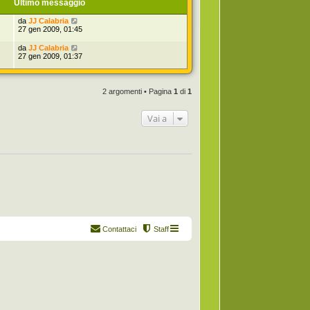
Ultimo messaggio
da
JJ Calabria
27 gen 2009, 01:45
da
JJ Calabria
27 gen 2009, 01:37
2 argomenti • Pagina
1
di
1
Vai a
Contattaci
Staff