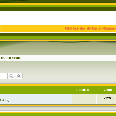
x e Open Source
Cerca
Ricerca avanzata
Risposte
Visite
0
232950
odding