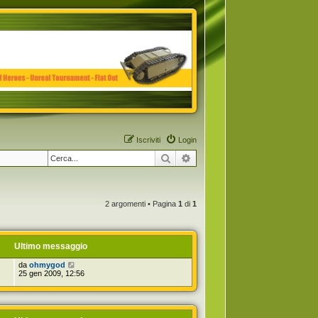
Iscriviti
Login
Cerca
Ricerca avanzata
2 argomenti • Pagina
1
di
1
Ultimo messaggio
da
ohmygod
25 gen 2009, 12:56