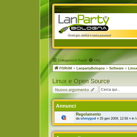
Collegamenti Rapidi
FAQ
FORUM
LanpartyBologna
Software
Linu
Linux e Open Source
Nuovo argomento
Annunci
Regolamento
da
ohmygod
» 25 gen 2009, 12:56 » in
M