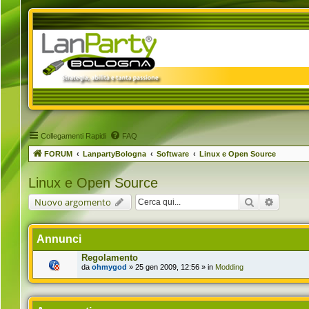
Collegamenti Rapidi
FAQ
FORUM
LanpartyBologna
Software
Linux e Open Source
Linux e Open Source
Cerca
Ricerca 
Nuovo argomento
Annunci
Regolamento
da
ohmygod
» 25 gen 2009, 12:56 » in
Modding