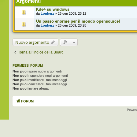
Argomenti
Kde4 su windows
da
Lonherz
» 26 gen 2009, 23:12
Un passo enorme per il mondo opensource!
da
Lonherz
» 26 gen 2009, 23:28
Nuovo argomento
Torna all’Indice della Board
PERMESSI FORUM
Non puoi
aprire nuovi argomenti
Non puoi
rispondere negli argomenti
Non puoi
modificare i tuoi messaggi
Non puoi
cancellare i tuoi messaggi
Non puoi
inviare allegati
FORUM
Power