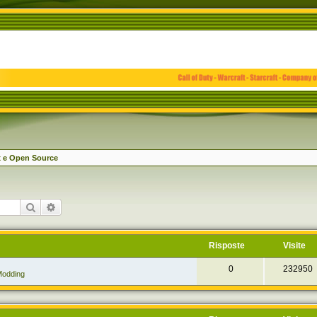
x e Open Source
Cerca
Ricerca avanzata
Risposte
Visite
0
232950
odding