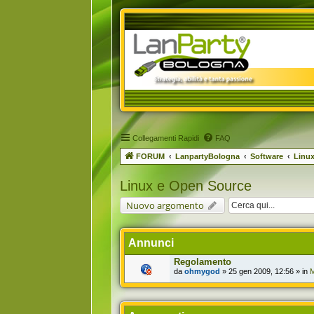
Collegamenti Rapidi
FAQ
FORUM
LanpartyBologna
Software
Linu
Linux e Open Source
Nuovo argomento
Annunci
Regolamento
da
ohmygod
» 25 gen 2009, 12:56 » in
M