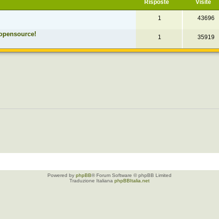
Risposte
Visite
1
43696
opensource!
1
35919
Powered by
phpBB
® Forum Software © phpBB Limited
Traduzione Italiana
phpBBItalia.net