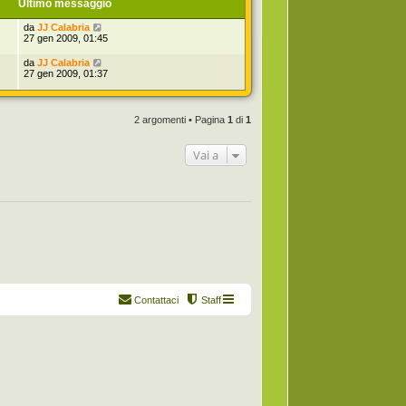
Ultimo messaggio
da
JJ Calabria
27 gen 2009, 01:45
da
JJ Calabria
27 gen 2009, 01:37
2 argomenti • Pagina
1
di
1
Vai a
Contattaci
Staff