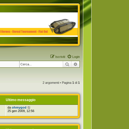
Iscriviti
Login
Cerca
Ricerca avanzata
2 argomenti • Pagina
1
di
1
Ultimo messaggio
da
ohmygod
25 gen 2009, 12:56