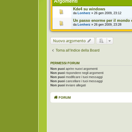
Argomenti
Kde4 su windows
da
Lonherz
» 26 gen 2009, 23:12
Un passo enorme per il mondo 
da
Lonherz
» 26 gen 2009, 23:28
Nuovo argomento
Torna all’Indice della Board
PERMESSI FORUM
Non puoi
aprire nuovi argomenti
Non puoi
rispondere negli argomenti
Non puoi
modificare i tuoi messaggi
Non puoi
cancellare i tuoi messaggi
Non puoi
inviare allegati
FORUM