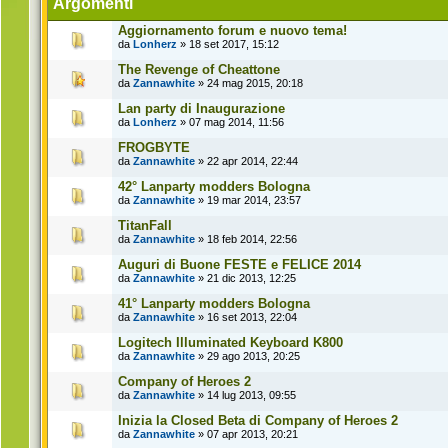
Argomenti
Aggiornamento forum e nuovo tema!
da
Lonherz
» 18 set 2017, 15:12
The Revenge of Cheattone
da
Zannawhite
» 24 mag 2015, 20:18
Lan party di Inaugurazione
da
Lonherz
» 07 mag 2014, 11:56
FROGBYTE
da
Zannawhite
» 22 apr 2014, 22:44
42° Lanparty modders Bologna
da
Zannawhite
» 19 mar 2014, 23:57
TitanFall
da
Zannawhite
» 18 feb 2014, 22:56
Auguri di Buone FESTE e FELICE 2014
da
Zannawhite
» 21 dic 2013, 12:25
41° Lanparty modders Bologna
da
Zannawhite
» 16 set 2013, 22:04
Logitech Illuminated Keyboard K800
da
Zannawhite
» 29 ago 2013, 20:25
Company of Heroes 2
da
Zannawhite
» 14 lug 2013, 09:55
Inizia la Closed Beta di Company of Heroes 2
da
Zannawhite
» 07 apr 2013, 20:21