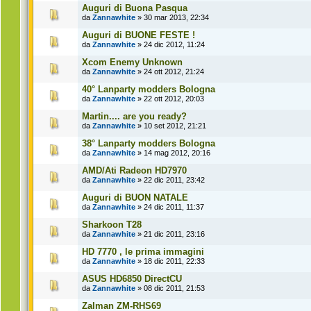
Auguri di Buona Pasqua
da
Zannawhite
» 30 mar 2013, 22:34
Auguri di BUONE FESTE !
da
Zannawhite
» 24 dic 2012, 11:24
Xcom Enemy Unknown
da
Zannawhite
» 24 ott 2012, 21:24
40° Lanparty modders Bologna
da
Zannawhite
» 22 ott 2012, 20:03
Martin.... are you ready?
da
Zannawhite
» 10 set 2012, 21:21
38° Lanparty modders Bologna
da
Zannawhite
» 14 mag 2012, 20:16
AMD/Ati Radeon HD7970
da
Zannawhite
» 22 dic 2011, 23:42
Auguri di BUON NATALE
da
Zannawhite
» 24 dic 2011, 11:37
Sharkoon T28
da
Zannawhite
» 21 dic 2011, 23:16
HD 7770 , le prima immagini
da
Zannawhite
» 18 dic 2011, 22:33
ASUS HD6850 DirectCU
da
Zannawhite
» 08 dic 2011, 21:53
Zalman ZM-RHS69