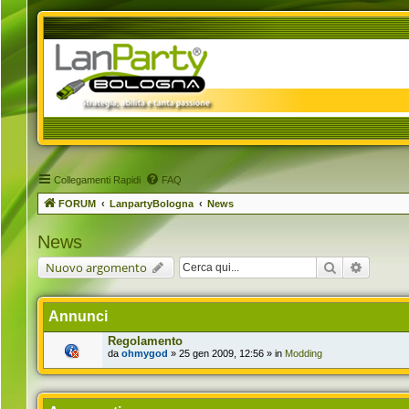
Collegamenti Rapidi
FAQ
FORUM
LanpartyBologna
News
News
Cerca
Ricerca 
Nuovo argomento
Annunci
Regolamento
da
ohmygod
» 25 gen 2009, 12:56 » in
Modding