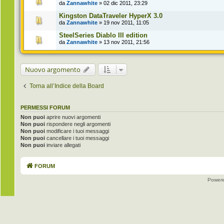
da
Zannawhite
» 02 dic 2011, 23:29
Kingston DataTraveler HyperX 3.0
da
Zannawhite
» 19 nov 2011, 11:05
SteelSeries Diablo III edition
da
Zannawhite
» 13 nov 2011, 21:56
Nuovo argomento
Torna all’Indice della Board
PERMESSI FORUM
Non puoi
aprire nuovi argomenti
Non puoi
rispondere negli argomenti
Non puoi
modificare i tuoi messaggi
Non puoi
cancellare i tuoi messaggi
Non puoi
inviare allegati
FORUM
Power