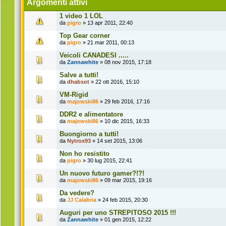
Argomenti attivi
1 video 1 LOL
da
pigro
» 13 apr 2011, 22:40
Top Gear corner
da
pigro
» 21 mar 2011, 00:13
Veicoli CANADESI .....
da
Zannawhite
» 08 nov 2015, 17:18
Salve a tutti!
da
dhabsot
» 22 ott 2016, 15:10
VM-Rigid
da
majowski86
» 29 feb 2016, 17:16
DDR2 e alimentatore
da
majowski86
» 10 dic 2015, 16:33
Buongiorno a tutti!
da
Nytrox93
» 14 set 2015, 13:06
Non ho resistito
da
pigro
» 30 lug 2015, 22:41
Un nuovo futuro gamer?!?!
da
majowski86
» 09 mar 2015, 19:16
Da vedere?
da
JJ Calabria
» 24 feb 2015, 20:30
Auguri per uno STREPITOSO 2015 !!!
da
Zannawhite
» 01 gen 2015, 12:22