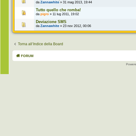
da
Zannawhite
» 31 mag 2013, 19:44
Tutto quello che romba!
da
pigro
» 11 lug 2011, 19:02
Deviazione SMS
da
Zannawhite
» 23 nov 2012, 00:06
Torna all’Indice della Board
FORUM
Power