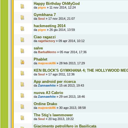
Happy Birthday OhMyGod
da
pigro
» 11 nov 2014, 12:24
Gymkhana 7
da
Soul
» 17 nov 2014, 21:07
hackmeeting 2014
da
pigro
» 26 giu 2014, 13:59
Ciao ragazzi
da
ragefactory
» 09 apr 2014, 10:12
salve
da
BarbaMento
» 05 mar 2014, 17:36
Phablet
da
majowski86
» 28 feb 2013, 17:29
KEN BLOCK'S GYMKHANA 4; THE HOLLYWOOD ME
da
Soul
» 17 ago 2011, 12:36
App android per ricerca
da
Zannawhite
» 15 ott 2013, 19:43
nuova A3 Cabrio
da
Zannawhite
» 29 set 2013, 18:46
Ordine Drako
da
majowski86
» 30 ago 2013, 08:58
The Stig's lawnmower
da
Soul
» 20 lug 2013, 19:22
Giacimento petrolifero in Basilicata