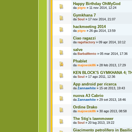
Happy Birthday OhMyGod
da
pigro
» 11 nov 2014, 12:24
Gymkhana 7
da
Soul
» 17 nov 2014, 21:07
hackmeeting 2014
da
pigro
» 26 giu 2014, 13:59
Ciao ragazzi
da
ragefactory
» 09 apr 2014, 10:12
salve
da
BarbaMento
» 05 mar 2014, 17:36
Phablet
da
majowski86
» 28 feb 2013, 17:29
KEN BLOCK'S GYMKHANA 4; 
da
Soul
» 17 ago 2011, 12:36
App android per ricerca
da
Zannawhite
» 15 ott 2013, 19:43
nuova A3 Cabrio
da
Zannawhite
» 29 set 2013, 18:46
Ordine Drako
da
majowski86
» 30 ago 2013, 08:58
The Stig's lawnmower
da
Soul
» 20 lug 2013, 19:22
Giacimento petrolifero in Basili