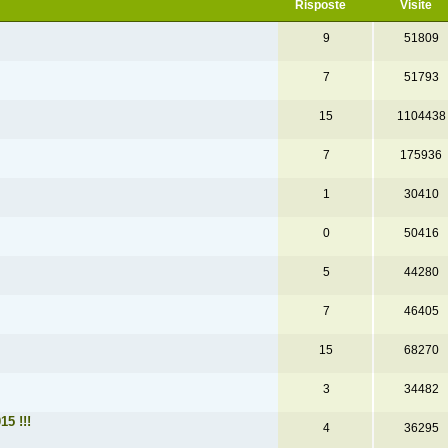
Risposte
Visite
9
51809
7
51793
15
1104438
7
175936
1
30410
0
50416
5
44280
7
46405
15
68270
3
34482
5 !!!
4
36295