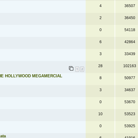
4
36507
2
36450
0
54118
6
42864
3
33439
28
102163
1
2
THE HOLLYWOOD MEGAMERCIAL
8
50977
3
34637
0
53670
10
53523
0
53925
cata