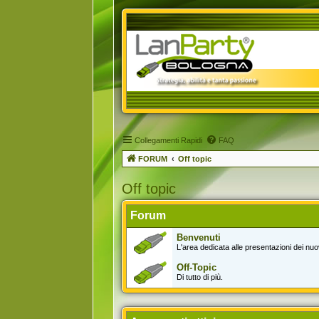
Collegamenti Rapidi
FAQ
FORUM
Off topic
Off topic
Forum
Benvenuti
L'area dedicata alle presentazioni dei nuov
Off-Topic
Di tutto di più.