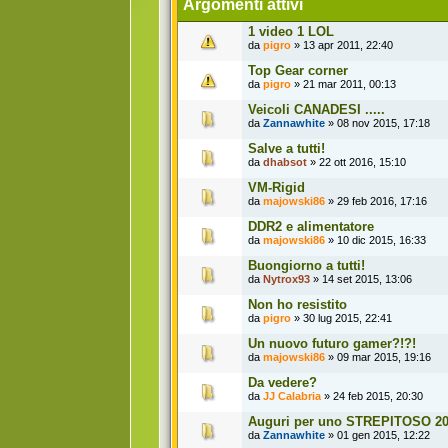
Argomenti attivi
1 video 1 LOL
da
pigro
» 13 apr 2011, 22:40
Top Gear corner
da
pigro
» 21 mar 2011, 00:13
Veicoli CANADESI .....
da
Zannawhite
» 08 nov 2015, 17:18
Salve a tutti!
da
dhabsot
» 22 ott 2016, 15:10
VM-Rigid
da
majowski86
» 29 feb 2016, 17:16
DDR2 e alimentatore
da
majowski86
» 10 dic 2015, 16:33
Buongiorno a tutti!
da
Nytrox93
» 14 set 2015, 13:06
Non ho resistito
da
pigro
» 30 lug 2015, 22:41
Un nuovo futuro gamer?!?!
da
majowski86
» 09 mar 2015, 19:16
Da vedere?
da
JJ Calabria
» 24 feb 2015, 20:30
Auguri per uno STREPITOSO 201
da
Zannawhite
» 01 gen 2015, 12:22