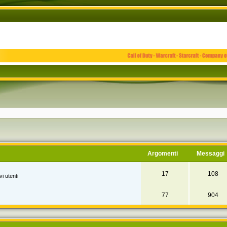
Argomenti
Messaggi
17
108
i utenti
77
904