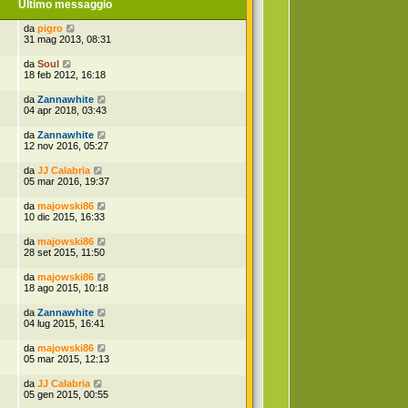
o
Ultimo messaggio
t
m
i
e
m
da
pigro
s
o
31 mag 2013, 08:31
s
m
a
e
da
Soul
g
s
18 feb 2012, 16:18
g
s
i
a
o
da
Zannawhite
g
04 apr 2018, 03:43
g
i
da
Zannawhite
o
12 nov 2016, 05:27
da
JJ Calabria
05 mar 2016, 19:37
da
majowski86
10 dic 2015, 16:33
da
majowski86
28 set 2015, 11:50
da
majowski86
18 ago 2015, 10:18
da
Zannawhite
04 lug 2015, 16:41
da
majowski86
05 mar 2015, 12:13
da
JJ Calabria
05 gen 2015, 00:55