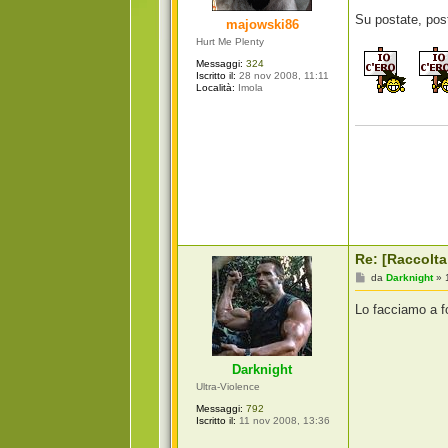
g
i
Su postate, pos
majowski86
o
Hurt Me Plenty
Messaggi:
324
Iscritto il:
28 nov 2008, 11:11
Località:
Imola
Re: [Raccolta
M
da
Darknight
»
e
s
Lo facciamo a f
s
a
g
g
i
Darknight
o
Ultra-Violence
Messaggi:
792
Iscritto il:
11 nov 2008, 13:36