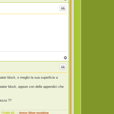
o
p
T
o
p
ater block, o meglio la sua superficie a
water block, oppure con delle appendici che
tezza ??
 - TG800-BZ -
-
Armor Silver modding