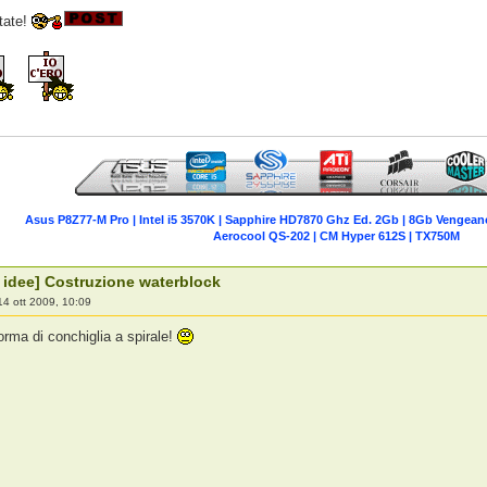
tate!
Asus P8Z77-M Pro | Intel i5 3570K | Sapphire HD7870 Ghz Ed. 2Gb | 8Gb Vengean
Aerocool QS-202 | CM Hyper 612S | TX750M
 idee] Costruzione waterblock
14 ott 2009, 10:09
orma di conchiglia a spirale!