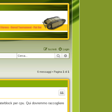
Iscriviti
Login
Cerca
Ricerca avanzata
6 messaggi • Pagina
1
di
1
 waterblock per cpu. Qui dovremmo raccogliere