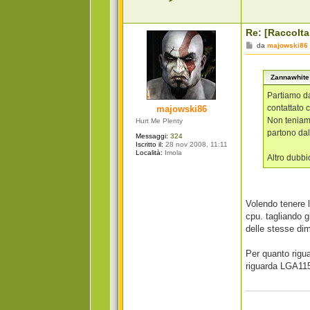
o
n
t
a
Re: [Raccolta
t
t
M
da
majowski86
a
e
Z
s
a
s
n
Zannawhite 
a
n
g
a
g
Partiamo da
w
i
contattato 
majowski86
h
o
i
Non teniamo
Hurt Me Plenty
t
partono dal
e
Messaggi:
324
Iscritto il:
28 nov 2008, 11:11
Località:
Imola
Altro dubbi
Volendo tenere l
cpu. tagliando g
delle stesse di
Per quanto rigu
riguarda LGA115