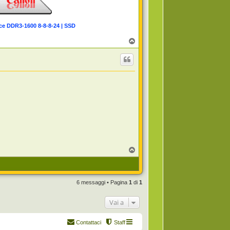
ce DDR3-1600 8-8-8-24 | SSD
T
o
p
T
o
p
6 messaggi • Pagina
1
di
1
Vai a
Contattaci
Staff