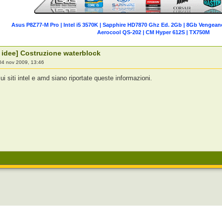
Asus P8Z77-M Pro | Intel i5 3570K | Sapphire HD7870 Ghz Ed. 2Gb | 8Gb Vengean
Aerocool QS-202 | CM Hyper 612S | TX750M
 idee] Costruzione waterblock
04 nov 2009, 13:46
 siti intel e amd siano riportate queste informazioni.