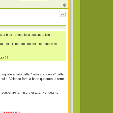
T
o
p
ter block, o meglio la sua superficie a
water block, oppure con delle appendici che
ezza ??
uguale al lato della "parte sporgente" della
nulla. Volendo fare la base quadrata la terrei
 recuperare la misura esatta. Per quanto