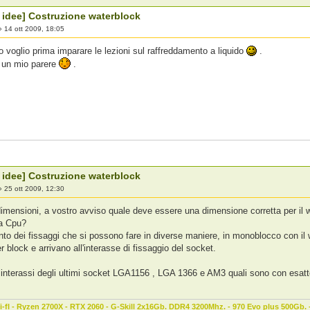
 idee] Costruzione waterblock
»
14 ott 2009, 18:05
io voglio prima imparare le lezioni sul raffreddamento a liquido
.
 un mio parere
.
 idee] Costruzione waterblock
»
25 ott 2009, 12:30
imensioni, a vostro avviso quale deve essere una dimensione corretta per il w
la Cpu?
to dei fissaggi che si possono fare in diverse maniere, in monoblocco con il 
r block e arrivano all'interasse di fissaggio del socket.
li interassi degli ultimi socket LGA1156 , LGA 1366 e AM3 quali sono con esat
-fI - Ryzen 2700X - RTX 2060 - G-Skill 2x16Gb. DDR4 3200Mhz. - 970 Evo plus 500Gb.