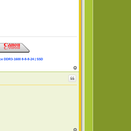
ce DDR3-1600 8-8-8-24 | SSD
T
o
p
T