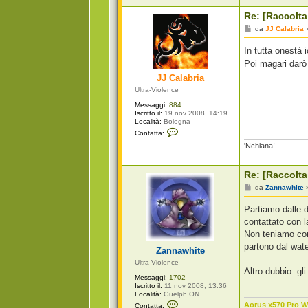
Re: [Raccolta
M
da
JJ Calabria
e
s
In tutta onestà 
s
a
Poi magari darò
g
JJ Calabria
g
i
Ultra-Violence
o
Messaggi:
884
Iscritto il:
19 nov 2008, 14:19
Località:
Bologna
C
Contatta:
o
'Nchiana!
n
t
a
t
Re: [Raccolta
t
a
M
da
Zannawhite
J
e
J
s
Partiamo dalle d
C
s
a
a
contattato con 
l
g
Non teniamo con
a
g
b
i
partono dal wate
Zannawhite
r
o
i
Ultra-Violence
a
Altro dubbio: g
Messaggi:
1702
Iscritto il:
11 nov 2008, 13:36
Località:
Guelph ON
C
Aorus x570 Pro Wi
Contatta: