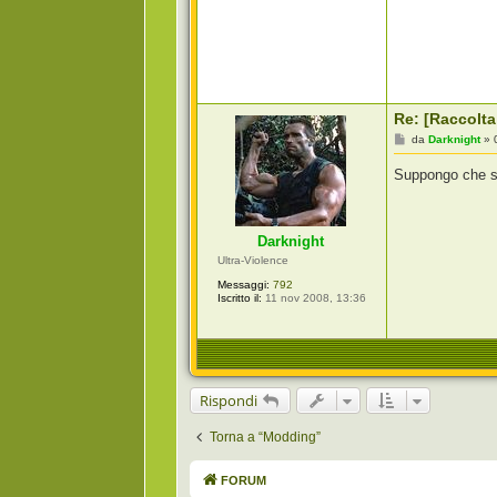
Re: [Raccolta
M
da
Darknight
»
e
s
Suppongo che sui
s
a
g
g
i
Darknight
o
Ultra-Violence
Messaggi:
792
Iscritto il:
11 nov 2008, 13:36
Rispondi
Torna a “Modding”
FORUM