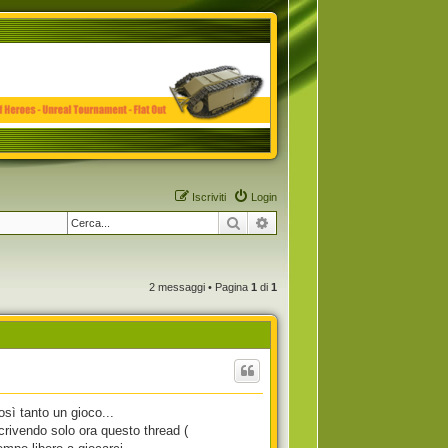
Iscriviti
Login
Cerca
Ricerca avanzata
2 messaggi • Pagina
1
di
1
sì tanto un gioco...
ivendo solo ora questo thread (