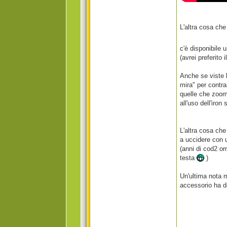
L'altra cosa che
c'è disponibile 
(avrei preferito
Anche se viste l
mira" per contras
quelle che zoom
all'uso dell'iron 
L'altra cosa che
a uccidere con u
(anni di cod2 o
testa
)
Un'ultima nota m
accessorio ha de