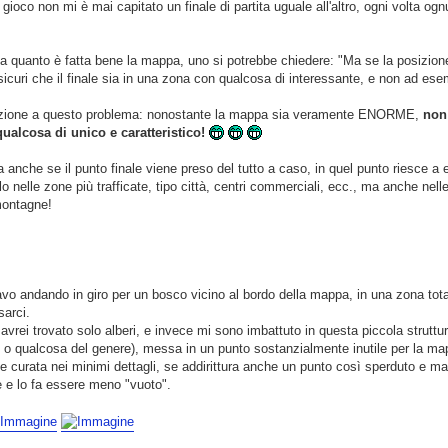
i gioco non mi è mai capitato un finale di partita uguale all'altro, ogni volta o
 a quanto è fatta bene la mappa, uno si potrebbe chiedere: "Ma se la posizion
sicuri che il finale sia in una zona con qualcosa di interessante, e non ad es
uzione a questo problema: nonostante la mappa sia veramente ENORME,
non
qualcosa di unico e caratteristico!
a anche se il punto finale viene preso del tutto a caso, in quel punto riesce a
 nelle zone più trafficate, tipo città, centri commerciali, ecc., ma anche nel
montagne!
vo andando in giro per un bosco vicino al bordo della mappa, in una zona tot
sarci.
vrei trovato solo alberi, e invece mi sono imbattuto in questa piccola strutt
i o qualcosa del genere), messa in un punto sostanzialmente inutile per la ma
e curata nei minimi dettagli, se addirittura anche un punto così sperduto e m
e e lo fa essere meno "vuoto".