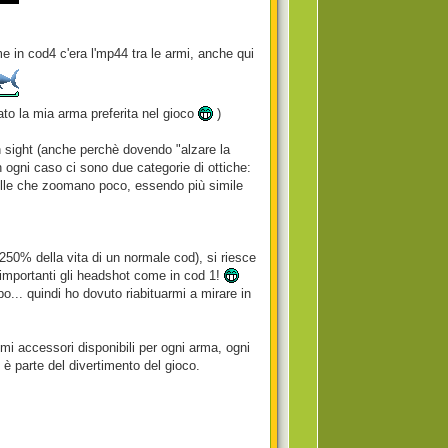
e in cod4 c'era l'mp44 tra le armi, anche qui
ntato la mia arma preferita nel gioco
)
on sight (anche perchè dovendo "alzare la
 In ogni caso ci sono due categorie di ottiche:
elle che zoomano poco, essendo più simile
l 250% della vita di un normale cod), si riesce
e importanti gli headshot come in cod 1!
.. quindi ho dovuto riabituarmi a mirare in
imi accessori disponibili per ogni arma, ogni
 è parte del divertimento del gioco.