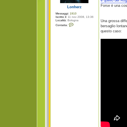
e quello del Rog
g
i
Forse è una cos
Lonherz
o
Messaggi:
1910
Iscritto il:
11 nov 2008, 13:36
Località:
Bologna
Una grossa diffe
C
Contatta:
bersaglio lontan
o
n
questo caso:
t
a
t
t
a
L
o
n
h
e
r
z