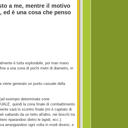
sto a me, mentre il motivo
o, ed è una cosa che penso
almente è tutta esplorabile, poi man mano
fine a una zona di pochi metri di diametro, in
 viene generato un punto casuale della
ci (ad esempio determinate zone
ALE, quindi la zona finale di combattimento
nte sarà lo scontro finale (mi è capitato di
li saltando da un tetto all'altro, nei boschi tra
ero riparandosi dietro le lapidi, ecc.).
ova arrangiandosi ogni volta in modi diversi, e