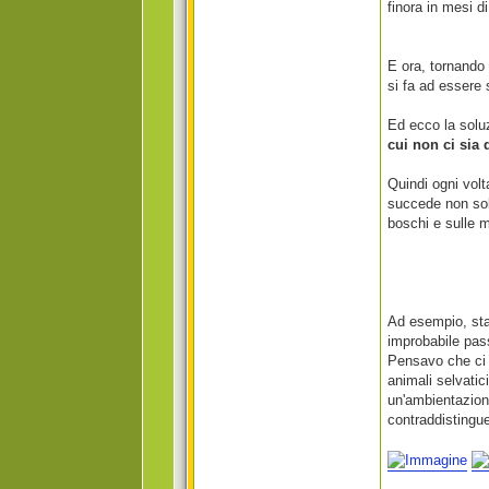
finora in mesi d
E ora, tornando
si fa ad essere 
Ed ecco la sol
cui non ci sia 
Quindi ogni volt
succede non solo
boschi e sulle 
Ad esempio, sta
improbabile pas
Pensavo che ci a
animali selvatic
un'ambientazion
contraddistingu