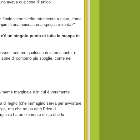
gnuno aveva qualcosa di unico.
e finale viene scelta totalmente a caso, come
empio in una noiosa zona spoglia e vuota?"
 c'è un singolo punto di tutta la mappa in
 esserci sempre qualcosa di interessante, e
le zone di contorno più spoglie, come nei
almente marginale e in cui è veramente
ura di legno (che immagino serva per avvistare
ppa, ma che mi ha dato l'idea di
arginale ha un elemento unico che lo