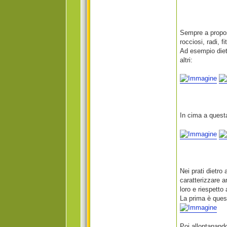
Sempre a proposi
rocciosi, radi, fi
Ad esempio dietr
altri:
In cima a questa
Nei prati dietro
caratterizzare 
loro e riespetto 
La prima è quest
Poi allontanando