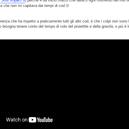
 Strix Impact II
) perchè è da inizio marzo che dedico ogni momento del mio te
a che non mi capitava dai tempi di cod 1!
renza che ha rispetto a praticamente tutti gli altri cod, è che i colpi non sono
o bisogna tenere conto del tempo di volo del proiettile e della gravità, e più è