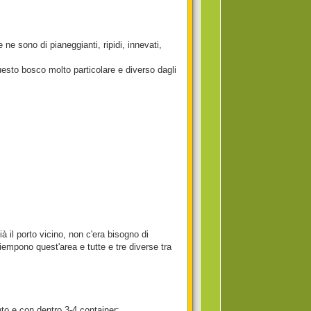
ne sono di pianeggianti, ripidi, innevati,
uesto bosco molto particolare e diverso dagli
ià il porto vicino, non c'era bisogno di
empono quest'area e tutte e tre diverse tra
to e con dentro 3-4 container: