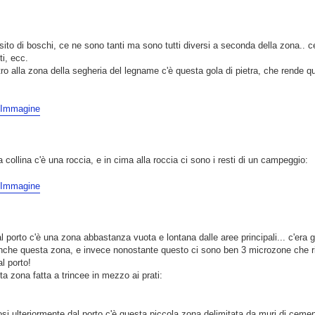
to di boschi, ce ne sono tanti ma sono tutti diversi a seconda della zona.. ce 
tti, ecc.
o alla zona della segheria del legname c'è questa gola di pietra, che rende q
 collina c'è una roccia, e in cima alla roccia ci sono i resti di un campeggio:
 al porto c'è una zona abbastanza vuota e lontana dalle aree principali... c'era g
anche questa zona, e invece nonostante questo ci sono ben 3 microzone che ri
al porto!
a zona fatta a trincee in mezzo ai prati:
si ulteriormente dal porto c'è questa piccola zona delimitata da muri di cemen