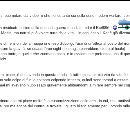
 si può notare dal video, è che nonostante sia della serie modern warfare, com
un residuato bellico della seconda guerra mondiale, ed è il
Kar98k
!!!
 il Mosin, ma non si può volere tutto dalla vita... in ogni caso il Kar è già dive
e dimensioni della mappa si è reso d'obbligo l'uso di un'ottica al posto dell'ir
tare la gravità, se usassi l'iron sight i bersagli sparirebbero dietro al fucile).
ano tanto, e quelle che zoomano poco, e io ovviamente preferisco una di qu
sight.
 mi piace, è che avendo in questa modalità tutti i giocatori più vita (la vita è i
n solo colpo di fucile soltanto colpendo in testa, quindi sono tornati a esser
rmai mi avevano niubbizzato gravemente abituandomi a mirare sempre nel corpo.
inore che mi piace molto è la customizzazione delle armi, in cui, tra i tantiss
i pro ma anche dei contro, e trovare il giusto bilanciamento per il proprio stile