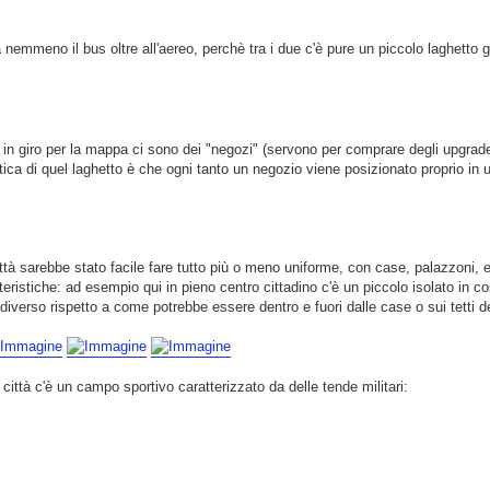
 nemmeno il bus oltre all'aereo, perchè tra i due c'è pure un piccolo laghetto
si in giro per la mappa ci sono dei "negozi" (servono per comprare degli upgrade
ca di quel laghetto è che ogni tanto un negozio viene posizionato proprio in u
ttà sarebbe stato facile fare tutto più o meno uniforme, con case, palazzoni, e
teristiche: ad esempio qui in pieno centro cittadino c'è un piccolo isolato in 
verso rispetto a come potrebbe essere dentro e fuori dalle case o sui tetti de
città c'è un campo sportivo caratterizzato da delle tende militari: