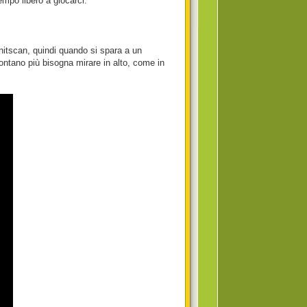
mpo libero a giocarci.
 hitscan, quindi quando si spara a un
 lontano più bisogna mirare in alto, come in