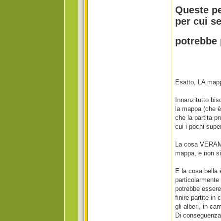
Queste pe
per cui s
potrebbe 
Esatto, LA mappa
Innanzitutto bis
la mappa (che è
che la partita p
cui i pochi supe
La cosa VERAMEN
mappa, e non si 
E la cosa bella 
particolarmente
potrebbe essere 
finire partite in
gli alberi, in c
Di conseguenza o