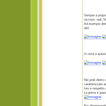
Sempre a proposi
rocciosi, radi, fi
Ad esempio dietr
altri:
In cima a questa
Nei prati dietro
caratterizzare 
loro e riespetto 
La prima è quest
Poi allontanando