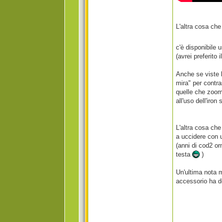
L'altra cosa che
c'è disponibile 
(avrei preferito
Anche se viste l
mira" per contras
quelle che zoom
all'uso dell'iron 
L'altra cosa che
a uccidere con u
(anni di cod2 o
testa
)
Un'ultima nota m
accessorio ha de