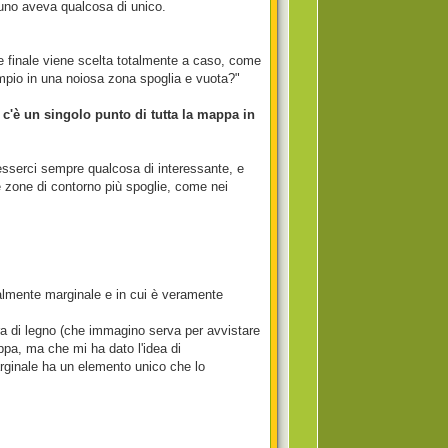
gnuno aveva qualcosa di unico.
e finale viene scelta totalmente a caso, come
empio in una noiosa zona spoglia e vuota?"
 c'è un singolo punto di tutta la mappa in
 esserci sempre qualcosa di interessante, e
le zone di contorno più spoglie, come nei
almente marginale e in cui è veramente
ura di legno (che immagino serva per avvistare
ppa, ma che mi ha dato l'idea di
arginale ha un elemento unico che lo