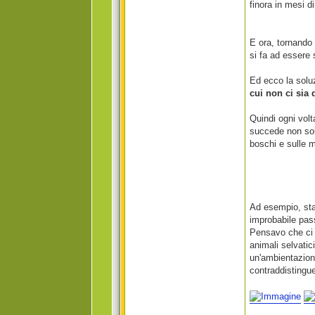
finora in mesi d
E ora, tornando
si fa ad essere 
Ed ecco la sol
cui non ci sia 
Quindi ogni volt
succede non solo
boschi e sulle 
Ad esempio, sta
improbabile pas
Pensavo che ci a
animali selvatic
un'ambientazion
contraddistingu