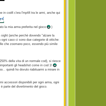
e in cod4 c'era l'mp44 tra le armi, anche qui
ntato la mia arma preferita nel gioco
)
on sight (anche perchè dovendo "alzare la
 In ogni caso ci sono due categorie di ottiche:
elle che zoomano poco, essendo più simile
l 250% della vita di un normale cod), si riesce
e importanti gli headshot come in cod 1!
.. quindi ho dovuto riabituarmi a mirare in
imi accessori disponibili per ogni arma, ogni
 è parte del divertimento del gioco.