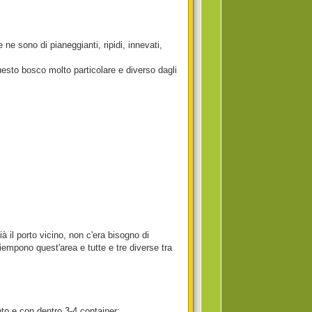
ne sono di pianeggianti, ripidi, innevati,
uesto bosco molto particolare e diverso dagli
ià il porto vicino, non c'era bisogno di
empono quest'area e tutte e tre diverse tra
to e con dentro 3-4 container: