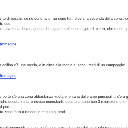
to di boschi, ce ne sono tanti ma sono tutti diversi a seconda della zona.. ce 
tti, ecc.
o alla zona della segheria del legname c'è questa gola di pietra, che rende q
 collina c'è una roccia, e in cima alla roccia ci sono i resti di un campeggio:
 al porto c'è una zona abbastanza vuota e lontana dalle aree principali... c'era g
anche questa zona, e invece nonostante questo ci sono ben 3 microzone che ri
al porto!
a zona fatta a trincee in mezzo ai prati:
si ulteriormente dal porto c'è questa piccola zona delimitata da muri di cemen