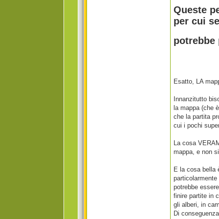
Queste pe
per cui s
potrebbe 
Esatto, LA mappa
Innanzitutto bis
la mappa (che è
che la partita p
cui i pochi supe
La cosa VERAMEN
mappa, e non si 
E la cosa bella 
particolarmente
potrebbe essere 
finire partite in
gli alberi, in c
Di conseguenza o