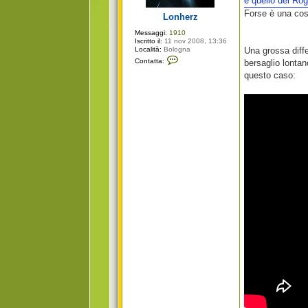
e quello del Rog
g
i
Forse è una cos
Lonherz
o
Messaggi:
1910
Iscritto il:
11 nov 2008, 13:36
Località:
Bologna
Una grossa diffe
C
Contatta:
bersaglio lontan
o
n
questo caso:
t
a
t
t
a
L
o
n
h
e
r
z