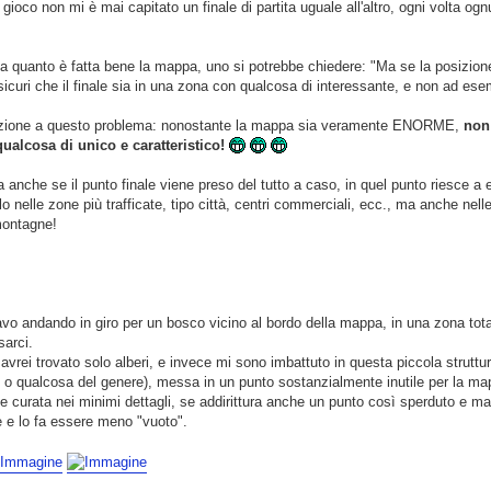
i gioco non mi è mai capitato un finale di partita uguale all'altro, ogni volta o
 a quanto è fatta bene la mappa, uno si potrebbe chiedere: "Ma se la posizion
sicuri che il finale sia in una zona con qualcosa di interessante, e non ad es
uzione a questo problema: nonostante la mappa sia veramente ENORME,
non
qualcosa di unico e caratteristico!
a anche se il punto finale viene preso del tutto a caso, in quel punto riesce a
 nelle zone più trafficate, tipo città, centri commerciali, ecc., ma anche nel
montagne!
vo andando in giro per un bosco vicino al bordo della mappa, in una zona tot
sarci.
vrei trovato solo alberi, e invece mi sono imbattuto in questa piccola strutt
i o qualcosa del genere), messa in un punto sostanzialmente inutile per la ma
e curata nei minimi dettagli, se addirittura anche un punto così sperduto e m
e e lo fa essere meno "vuoto".