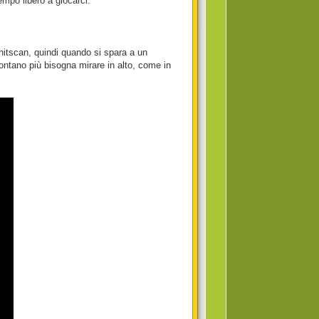
mpo libero a giocarci.
 hitscan, quindi quando si spara a un
 lontano più bisogna mirare in alto, come in