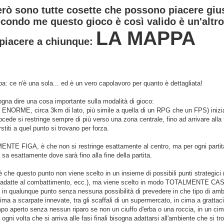
rò sono tutte cosette che possono piacere giu
econdo me questo gioco è così valido è un'altr
LA MAPPA
piacere a chiunque:
: ce n'è una sola... ed è un vero capolavoro per quanto è dettagliata!
ogna dire una cosa importante sulla modalità di gioco:
 ENORME, circa 3km di lato, più simile a quella di un RPG che un FPS) inizi
rocede si restringe sempre di più verso una zona centrale, fino ad arrivare alla 
rstiti a quel punto si trovano per forza.
TE FIGA, è che non si restringe esattamente al centro, ma per ogni partita
sa esattamente dove sarà fino alla fine della partita.
è che questo punto non viene scelto in un insieme di possibili punti strategi
 adatte al combattimento, ecc.), ma viene scelto in modo TOTALMENTE CASU
in qualunque punto senza nessuna possibilità di prevedere in che tipo di ambie
 cima a scarpate innevate, tra gli scaffali di un supermercato, in cima a grattacie
ampo aperto senza nessun riparo se non un ciuffo d'erba o una roccia, in un cimit
gni volta che si arriva alle fasi finali bisogna adattarsi all'ambiente che si tr