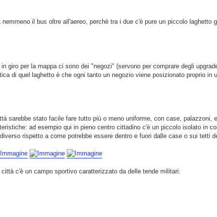
 nemmeno il bus oltre all'aereo, perchè tra i due c'è pure un piccolo laghetto
si in giro per la mappa ci sono dei "negozi" (servono per comprare degli upgrade
ca di quel laghetto è che ogni tanto un negozio viene posizionato proprio in u
ttà sarebbe stato facile fare tutto più o meno uniforme, con case, palazzoni, e
teristiche: ad esempio qui in pieno centro cittadino c'è un piccolo isolato in 
verso rispetto a come potrebbe essere dentro e fuori dalle case o sui tetti de
città c'è un campo sportivo caratterizzato da delle tende militari: