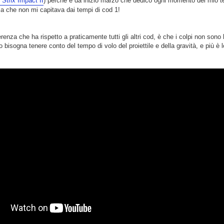
 Strix Impact II
) perchè è da inizio marzo che dedico ogni momento del mio te
a che non mi capitava dai tempi di cod 1!
renza che ha rispetto a praticamente tutti gli altri cod, è che i colpi non sono
o bisogna tenere conto del tempo di volo del proiettile e della gravità, e più è