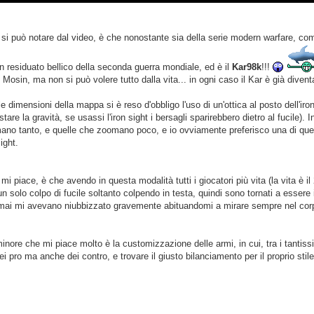
 si può notare dal video, è che nonostante sia della serie modern warfare, com
un residuato bellico della seconda guerra mondiale, ed è il
Kar98k
!!!
 il Mosin, ma non si può volere tutto dalla vita... in ogni caso il Kar è già dive
e dimensioni della mappa si è reso d'obbligo l'uso di un'ottica al posto dell'ir
tare la gravità, se usassi l'iron sight i bersagli sparirebbero dietro al fucile).
ano tanto, e quelle che zoomano poco, e io ovviamente preferisco una di qu
sight.
 mi piace, è che avendo in questa modalità tutti i giocatori più vita (la vita è i
n solo colpo di fucile soltanto colpendo in testa, quindi sono tornati a esser
rmai mi avevano niubbizzato gravemente abituandomi a mirare sempre nel corpo.
inore che mi piace molto è la customizzazione delle armi, in cui, tra i tantiss
i pro ma anche dei contro, e trovare il giusto bilanciamento per il proprio stile