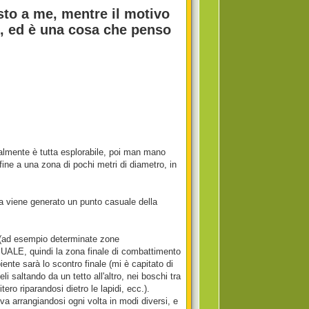
sto a me, mentre il motivo
o, ed è una cosa che penso
almente è tutta esplorabile, poi man mano
fine a una zona di pochi metri di diametro, in
 viene generato un punto casuale della
ci (ad esempio determinate zone
ALE, quindi la zona finale di combattimento
nte sarà lo scontro finale (mi è capitato di
li saltando da un tetto all'altro, nei boschi tra
ero riparandosi dietro le lapidi, ecc.).
ova arrangiandosi ogni volta in modi diversi, e