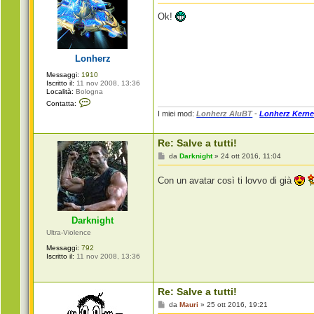
e
s
Ok!
s
a
g
g
i
Lonherz
o
Messaggi:
1910
Iscritto il:
11 nov 2008, 13:36
Località:
Bologna
C
Contatta:
o
I miei mod:
Lonherz AluBT
-
Lonherz Kerne
n
t
a
Re: Salve a tutti!
t
t
M
da
Darknight
»
24 ott 2016, 11:04
a
e
L
s
o
Con un avatar così ti lovvo di già
s
n
a
h
g
e
g
r
i
z
Darknight
o
Ultra-Violence
Messaggi:
792
Iscritto il:
11 nov 2008, 13:36
Re: Salve a tutti!
M
da
Mauri
»
25 ott 2016, 19:21
e