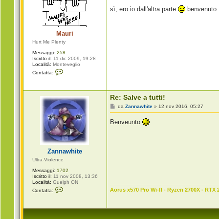
s
sì, ero io dall'altra parte
benvenuto
s
a
g
g
Mauri
i
o
Hurt Me Plenty
Messaggi:
258
Iscritto il:
11 dic 2009, 19:28
Località:
Monteveglio
C
Contatta:
o
n
t
a
Re: Salve a tutti!
t
t
M
da
Zannawhite
»
12 nov 2016, 05:27
a
e
M
s
Benveunto
a
s
u
a
r
g
i
g
i
Zannawhite
o
Ultra-Violence
Messaggi:
1702
Iscritto il:
11 nov 2008, 13:36
Località:
Guelph ON
C
Aorus x570 Pro Wi-fI - Ryzen 2700X - RTX 
Contatta:
o
n
t
a
t