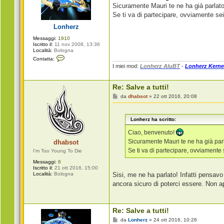
g
a
Sicuramente Mauri te ne ha già parlato
r
g
Se ti va di partecipare, ovviamente se
o
g
i
Lonherz
o
Messaggi:
1910
Iscritto il:
11 nov 2008, 13:36
Località:
Bologna
C
Contatta:
o
I miei mod:
Lonherz AluBT
-
Lonherz Kerne
n
t
a
Re: Salve a tutti!
t
t
M
da
dhabsot
»
22 ott 2016, 20:08
a
e
L
s
o
s
n
Lonherz ha scritto:
a
h
g
e
g
Ciao, benvenuto!
r
i
z
Sicuramente Mauri te ne ha già parl
dhabsot
o
Se ti va di partecipare, ovviamente 
I'm Too Young To Die
Messaggi:
6
Iscritto il:
21 ott 2016, 15:00
Località:
Bologna
Sisi, me ne ha parlato! Infatti pensav
ancora sicuro di poterci essere. Non a
Re: Salve a tutti!
M
da
Lonherz
»
24 ott 2016, 10:26