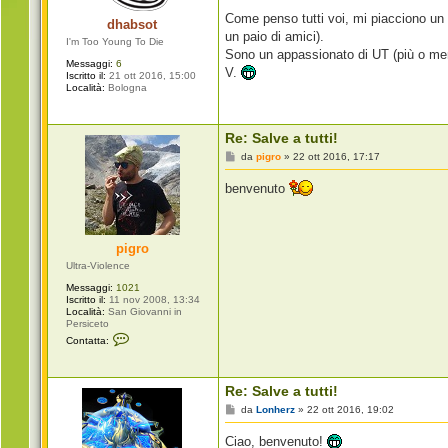
g
i
Come penso tutti voi, mi piacciono un 
dhabsot
o
un paio di amici).
I'm Too Young To Die
Sono un appassionato di UT (più o meno
Messaggi:
6
V.
Iscritto il:
21 ott 2016, 15:00
Località:
Bologna
Re: Salve a tutti!
M
da
pigro
»
22 ott 2016, 17:17
e
s
benvenuto
s
a
g
g
i
pigro
o
Ultra-Violence
Messaggi:
1021
Iscritto il:
11 nov 2008, 13:34
Località:
San Giovanni in
Persiceto
C
Contatta:
o
n
t
a
Re: Salve a tutti!
t
t
M
da
Lonherz
»
22 ott 2016, 19:02
a
e
p
s
Ciao, benvenuto!
i
s