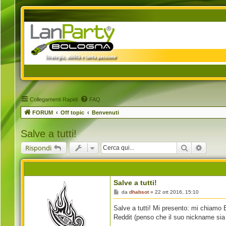
Collegamenti Rapidi
FAQ
FORUM
Off topic
Benvenuti
Salve a tutti!
Cerca
Ricerca
Rispondi
Salve a tutti!
M
da
dhabsot
»
22 ott 2016, 15:10
e
s
Salve a tutti! Mi presento: mi chiamo
s
a
Reddit (penso che il suo nickname sia 
g