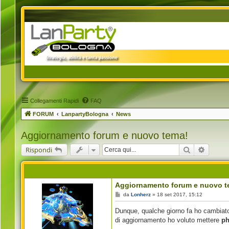
Collegamenti Rapidi
FAQ
FORUM
LanpartyBologna
News
Aggiornamento forum e nuovo tema!
Cerca
Ricerca
Rispondi
Aggiornamento forum e nuovo t
M
da
Lonherz
»
18 set 2017, 15:12
e
s
Dunque, qualche giorno fa ho cambiat
s
a
di aggiornamento ho voluto mettere
ph
g