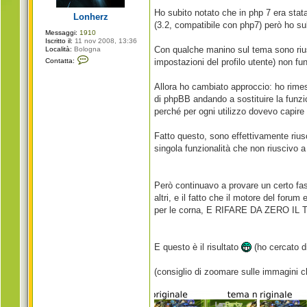
g
i
Ho subito notato che in php 7 era sta
Lonherz
o
(3.2, compatibile con php7) però ho su
Messaggi:
1910
Iscritto il:
11 nov 2008, 13:36
Con qualche manino sul tema sono rius
Località:
Bologna
C
Contatta:
impostazioni del profilo utente) non f
o
n
t
Allora ho cambiato approccio: ho rimes
a
t
di phpBB andando a sostituire la funzi
t
perché per ogni utilizzo dovevo capire 
a
L
o
Fatto questo, sono effettivamente rius
n
h
singola funzionalità che non riuscivo 
e
r
z
Però continuavo a provare un certo fas
altri, e il fatto che il motore del foru
per le corna, E RIFARE DA ZERO IL TE
E questo è il risultato
(ho cercato di
(consiglio di zoomare sulle immagini c