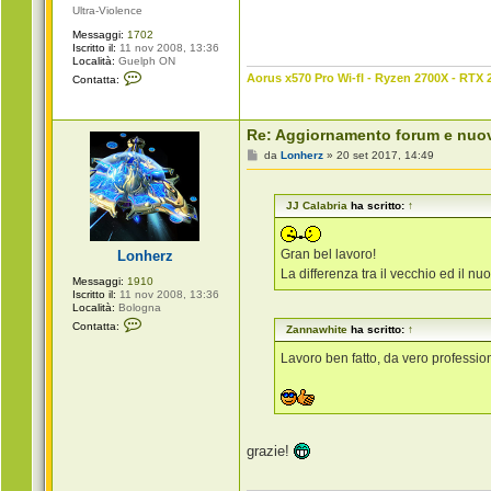
i
Ultra-Violence
a
Messaggi:
1702
Iscritto il:
11 nov 2008, 13:36
Località:
Guelph ON
C
Aorus x570 Pro Wi-fI - Ryzen 2700X - RTX 
Contatta:
o
n
t
a
Re: Aggiornamento forum e nuo
t
t
M
da
Lonherz
»
20 set 2017, 14:49
a
e
Z
s
a
s
n
JJ Calabria
ha scritto:
↑
a
n
g
a
g
w
i
Gran bel lavoro!
Lonherz
h
o
i
La differenza tra il vecchio ed il n
Messaggi:
1910
t
Iscritto il:
11 nov 2008, 13:36
e
Località:
Bologna
C
Contatta:
Zannawhite
ha scritto:
↑
o
n
Lavoro ben fatto, da vero profession
t
a
t
t
a
L
o
grazie!
n
h
e
r