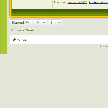
I miei mod:
Lonherz AluBT
-
Lonherz Kerne
z
Rispondi
Torna a “News”
FORUM
Power