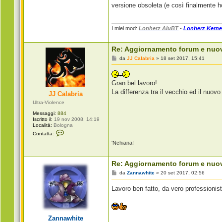
versione obsoleta (e così finalmente ho
I miei mod:
Lonherz AluBT
-
Lonherz Kerne
Re: Aggiornamento forum e nuo
M
da
JJ Calabria
»
18 set 2017, 15:41
e
s
s
a
Gran bel lavoro!
g
La differenza tra il vecchio ed il nuov
JJ Calabria
g
i
Ultra-Violence
o
Messaggi:
884
Iscritto il:
19 nov 2008, 14:19
Località:
Bologna
C
Contatta:
o
'Nchiana!
n
t
a
t
Re: Aggiornamento forum e nuo
t
a
M
da
Zannawhite
»
20 set 2017, 02:56
J
e
J
s
Lavoro ben fatto, da vero professionist
C
s
a
a
l
g
a
g
b
i
Zannawhite
r
o