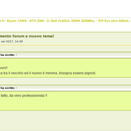
-fI - Ryzen 2700X - RTX 2060 - G-Skill 2x16Gb. DDR4 3200Mhz. - 970 Evo plus 500Gb.
mento forum e nuovo tema!
 set 2017, 14:49
ha scritto:
↑
voro!
za tra il vecchio ed il nuovo è minima, bisogna essere pignoli.
ha scritto:
↑
fatto, da vero professionista !!