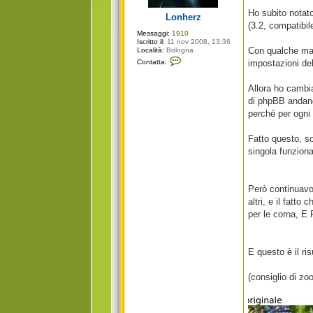
g
i
Ho subito notat
Lonherz
o
(3.2, compatibil
Messaggi:
1910
Iscritto il:
11 nov 2008, 13:36
Con qualche man
Località:
Bologna
C
Contatta:
impostazioni del
o
n
t
Allora ho cambia
a
t
di phpBB andando
t
perché per ogni 
a
L
o
Fatto questo, s
n
h
singola funzion
e
r
z
Però continuavo 
altri, e il fatt
per le corna, E
E questo è il ri
(consiglio di z