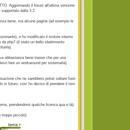
O. Aggiornando il forum all'ultima versione
 supportato dalla 3.2.
tanza bene, ma alcune pagine (ad esempio le
zionante), e ho modificato il motore interno
e da php7 (è stato un bello sbattimento
tuirla).
onava abbastanza bene tranne che per una
otevo fare un workaround per sistemarla).
nsazione che ne sarebbero potuti saltare fuori
lo in futuro, così ho deciso di prendere il toro
 tema, prendendomi qualche licenza qua e là):
o troppo piccolo)