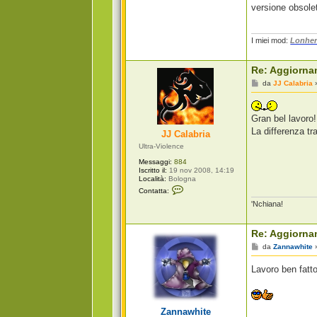
versione obsolet
I miei mod:
Lonher
Re: Aggiorna
M
da
JJ Calabria
e
s
s
a
Gran bel lavoro!
g
La differenza tr
JJ Calabria
g
i
Ultra-Violence
o
Messaggi:
884
Iscritto il:
19 nov 2008, 14:19
Località:
Bologna
C
Contatta:
o
'Nchiana!
n
t
a
t
Re: Aggiorna
t
a
M
da
Zannawhite
J
e
J
s
Lavoro ben fatto
C
s
a
a
l
g
a
g
b
i
Zannawhite
r
o