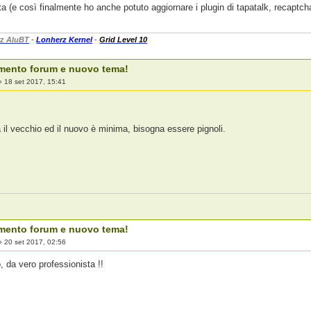
a (e così finalmente ho anche potuto aggiornare i plugin di tapatalk, recaptch
z AluBT
-
Lonherz Kernel
-
Grid Level 10
mento forum e nuovo tema!
»
18 set 2017, 15:41
a il vecchio ed il nuovo è minima, bisogna essere pignoli.
mento forum e nuovo tema!
»
20 set 2017, 02:56
, da vero professionista !!