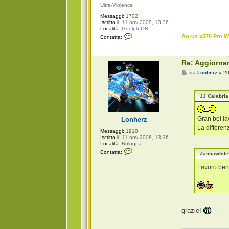
i
Ultra-Violence
a
Messaggi:
1702
Iscritto il:
11 nov 2008, 13:36
Località:
Guelph ON
C
Aorus x570 Pro Wi
Contatta:
o
n
t
a
Re: Aggiorna
t
t
M
da
Lonherz
»
20
a
e
Z
s
a
s
n
JJ Calabria
a
n
g
a
g
w
i
Gran bel la
Lonherz
h
o
i
La differen
Messaggi:
1910
t
Iscritto il:
11 nov 2008, 13:36
e
Località:
Bologna
C
Contatta:
Zannawhite
o
n
Lavoro ben 
t
a
t
t
a
L
o
grazie!
n
h
e
r