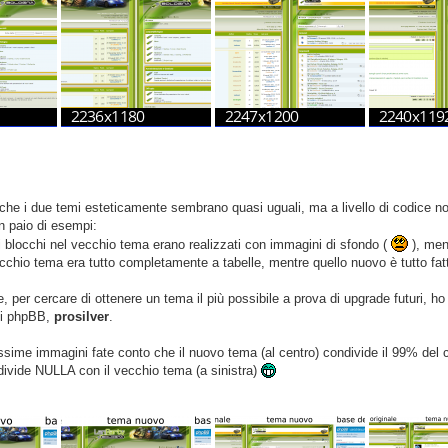
 che i due temi esteticamente sembrano quasi uguali, ma a livello di codice
n paio di esempi:
 dei blocchi nel vecchio tema erano realizzati con immagini di sfondo (
), ment
vecchio tema era tutto completamente a tabelle, mentre quello nuovo è tutto fat
e, per cercare di ottenere un tema il più possibile a prova di upgrade futuri,
 di phpBB,
prosilver
.
rossime immagini fate conto che il nuovo tema (al centro) condivide il 99% del c
ivide NULLA con il vecchio tema (a sinistra)