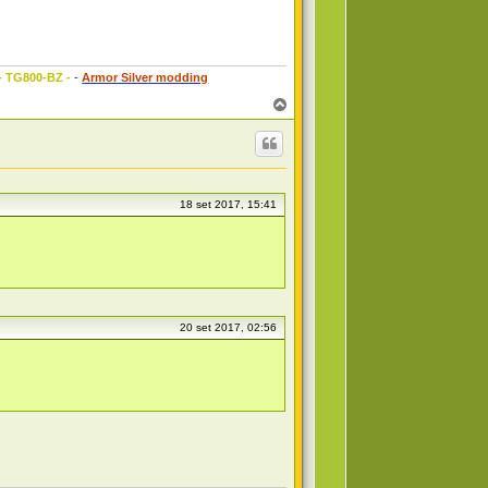
 - TG800-BZ -
-
Armor Silver modding
T
o
p
18 set 2017, 15:41
20 set 2017, 02:56