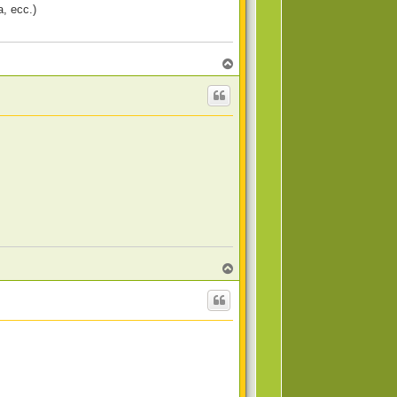
a, ecc.)
T
o
p
T
o
p