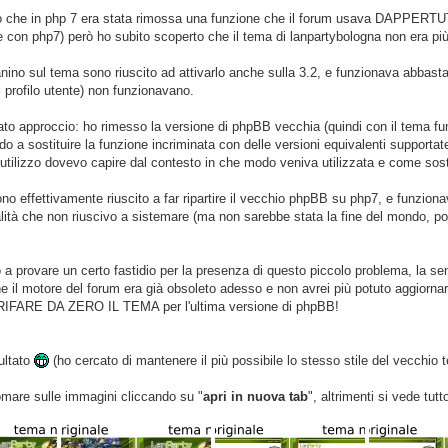
o che in php 7 era stata rimossa una funzione che il forum usava DAPPERTUTT
e con php7) però ho subito scoperto che il tema di lanpartybologna non era più
ino sul tema sono riuscito ad attivarlo anche sulla 3.2, e funzionava abbas
 profilo utente) non funzionavano.
to approccio: ho rimesso la versione di phpBB vecchia (quindi con il tema fun
 a sostituire la funzione incriminata con delle versioni equivalenti supportat
utilizzo dovevo capire dal contesto in che modo veniva utilizzata e come sosti
ono effettivamente riuscito a far ripartire il vecchio phpBB su php7, e funzi
alità che non riuscivo a sistemare (ma non sarebbe stata la fine del mondo, p
a provare un certo fastidio per la presenza di questo piccolo problema, la se
o che il motore del forum era già obsoleto adesso e non avrei più potuto aggiornar
 RIFARE DA ZERO IL TEMA per l'ultima versione di phpBB!
sultato
(ho cercato di mantenere il più possibile lo stesso stile del vecchio
oomare sulle immagini cliccando su "
apri in nuova tab
", altrimenti si vede tutt