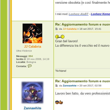
versione obsoleta (e così finalmente ho
I miei mod:
Lonherz AluBT
-
Lonherz Kerne
Re: Aggiornamento forum e nuo
M
da
JJ Calabria
»
18 set 2017, 15:41
e
s
s
a
Gran bel lavoro!
g
La differenza tra il vecchio ed il nuov
JJ Calabria
g
i
Ultra-Violence
o
Messaggi:
884
Iscritto il:
19 nov 2008, 14:19
Località:
Bologna
C
Contatta:
o
'Nchiana!
n
t
a
t
Re: Aggiornamento forum e nuo
t
a
M
da
Zannawhite
»
20 set 2017, 02:56
J
e
J
s
Lavoro ben fatto, da vero professionist
C
s
a
a
l
g
a
g
b
i
Zannawhite
r
o