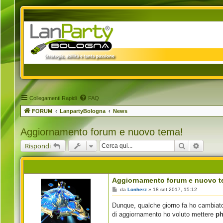
Collegamenti Rapidi
FAQ
FORUM
LanpartyBologna
News
Aggiornamento forum e nuovo tema!
Cerca
Ricerca
Rispondi
Aggiornamento forum e nuovo t
M
da
Lonherz
»
18 set 2017, 15:12
e
s
Dunque, qualche giorno fa ho cambiat
s
a
di aggiornamento ho voluto mettere
ph
g