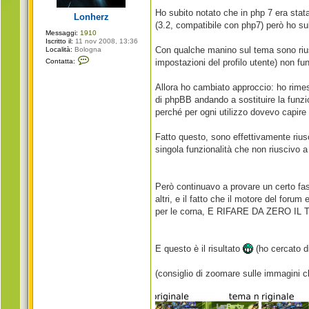
g
i
Ho subito notato che in php 7 era sta
Lonherz
o
(3.2, compatibile con php7) però ho su
Messaggi:
1910
Iscritto il:
11 nov 2008, 13:36
Con qualche manino sul tema sono rius
Località:
Bologna
C
Contatta:
impostazioni del profilo utente) non f
o
n
t
Allora ho cambiato approccio: ho rimes
a
t
di phpBB andando a sostituire la funzi
t
perché per ogni utilizzo dovevo capire 
a
L
o
Fatto questo, sono effettivamente rius
n
h
singola funzionalità che non riuscivo 
e
r
z
Però continuavo a provare un certo fas
altri, e il fatto che il motore del foru
per le corna, E RIFARE DA ZERO IL TE
E questo è il risultato
(ho cercato di
(consiglio di zoomare sulle immagini c