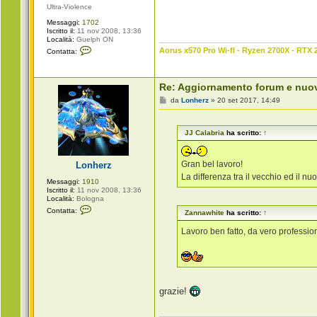
i
Ultra-Violence
a
Messaggi:
1702
Iscritto il:
11 nov 2008, 13:36
Località:
Guelph ON
C
Aorus x570 Pro Wi-fI - Ryzen 2700X - RTX 
Contatta:
o
n
t
a
Re: Aggiornamento forum e nuo
t
t
M
da
Lonherz
»
20 set 2017, 14:49
a
e
Z
s
a
s
n
JJ Calabria
ha scritto:
↑
a
n
g
a
g
w
i
Gran bel lavoro!
Lonherz
h
o
i
La differenza tra il vecchio ed il n
Messaggi:
1910
t
Iscritto il:
11 nov 2008, 13:36
e
Località:
Bologna
C
Contatta:
Zannawhite
ha scritto:
↑
o
n
Lavoro ben fatto, da vero profession
t
a
t
t
a
L
o
grazie!
n
h
e
r