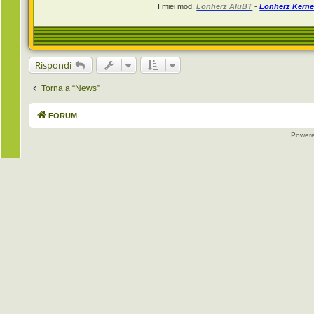
I miei mod:
Lonherz AluBT
-
Lonherz Kerne
z
Rispondi
Torna a “News”
FORUM
Power