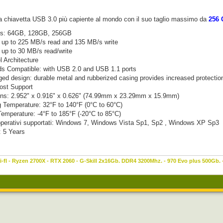
la chiavetta USB 3.0 più capiente al mondo con il suo taglio massimo da
256 
es: 64GB, 128GB, 256GB
 up to 225 MB/s read and 135 MB/s write
 up to 30 MB/s read/write
 Architecture
s Compatible: with USB 2.0 and USB 1.1 ports
ged design: durable metal and rubberized casing provides increased protectio
st Support
ns: 2.952" x 0.916" x 0.626" (74.99mm x 23.29mm x 15.9mm)
g Temperature: 32°F to 140°F (0°C to 60°C)
emperature: -4°F to 185°F (-20°C to 85°C)
operativi supportati: Windows 7, Windows Vista Sp1, Sp2 , Windows XP Sp3
: 5 Years
-fI - Ryzen 2700X - RTX 2060 - G-Skill 2x16Gb. DDR4 3200Mhz. - 970 Evo plus 500Gb.