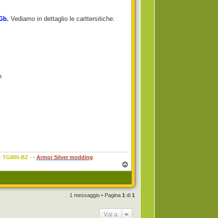
Gb.
Vediamo in dettaglio le carttersitiche:
n
 - TG800-BZ -
-
Armor Silver modding
T
o
p
1 messaggio • Pagina
1
di
1
Vai a