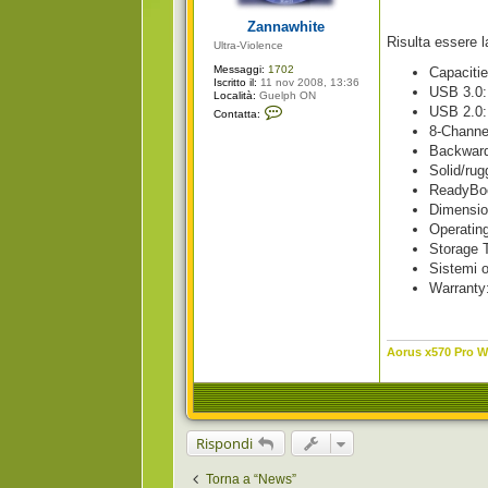
g
i
Zannawhite
o
Risulta essere 
Ultra-Violence
Messaggi:
1702
Capaciti
Iscritto il:
11 nov 2008, 13:36
USB 3.0:
Località:
Guelph ON
C
USB 2.0:
Contatta:
o
8-Channel
n
t
Backward
a
Solid/rug
t
t
ReadyBoo
a
Dimensio
Z
a
Operatin
n
Storage T
n
a
Sistemi 
w
Warranty
h
i
t
e
Aorus x570 Pro Wi
Rispondi
Torna a “News”