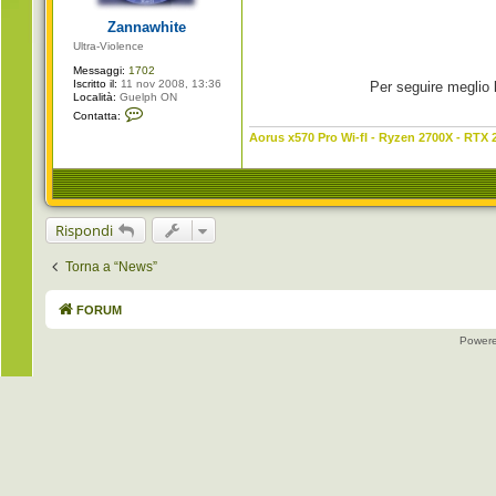
g
i
Zannawhite
o
Ultra-Violence
Messaggi:
1702
Iscritto il:
11 nov 2008, 13:36
Per seguire meglio l
Località:
Guelph ON
C
Contatta:
o
n
Aorus x570 Pro Wi-fI - Ryzen 2700X - RTX 
t
a
t
t
a
Z
Rispondi
a
n
n
Torna a “News”
a
w
h
i
FORUM
t
e
Power