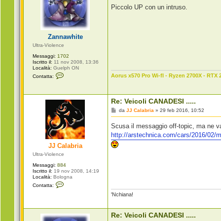
s
Piccolo UP con un intruso.
s
a
g
g
i
Zannawhite
o
Ultra-Violence
Messaggi:
1702
Iscritto il:
11 nov 2008, 13:36
Località:
Guelph ON
C
Aorus x570 Pro Wi-fI - Ryzen 2700X - RTX 
Contatta:
o
n
t
a
Re: Veicoli CANADESI .....
t
t
M
da
JJ Calabria
»
29 feb 2016, 10:52
a
e
Z
s
Scusa il messaggio off-topic, ma ne va
a
s
n
a
http://arstechnica.com/cars/2016/02/m
n
g
a
JJ Calabria
g
w
i
Ultra-Violence
h
o
i
Messaggi:
884
t
Iscritto il:
19 nov 2008, 14:19
e
Località:
Bologna
C
Contatta:
o
'Nchiana!
n
t
a
t
Re: Veicoli CANADESI .....
t