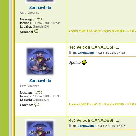
o
g
i
Zannawhite
o
Ultra-Violence
Messaggi:
1702
Iscritto il:
11 nov 2008, 13:36
Località:
Guelph ON
C
Aorus x570 Pro Wi-fI - Ryzen 2700X - RTX 
Contatta:
o
n
t
a
Re: Veicoli CANADESI .....
t
t
M
da
Zannawhite
»
02 dic 2015, 04:32
a
e
Z
s
Update
a
s
n
a
n
g
a
g
w
i
Zannawhite
h
o
i
Ultra-Violence
t
e
Messaggi:
1702
Iscritto il:
11 nov 2008, 13:36
Località:
Guelph ON
C
Aorus x570 Pro Wi-fI - Ryzen 2700X - RTX 
Contatta:
o
n
t
a
Re: Veicoli CANADESI .....
t
t
M
da
Zannawhite
»
03 dic 2015, 15:02
a
e
Z
s
a