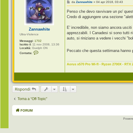
a
M
da
Zannawhite
»
04 apr 2018, 03:43
J
e
J
s
Penso che devo ravvivare un po' que
C
s
a
a
Credo di aggiungere una sezione "alett
l
g
a
g
b
i
E' incredibile, non siamo ancora uscit
Zannawhite
r
o
apprezzabili. I Canadesi si sono tutti
i
Ultra-Violence
a
auto, si riniziano a vedere i vecchi "boli
Messaggi:
1702
Iscritto il:
11 nov 2008, 13:36
Località:
Guelph ON
Peccato che questa settimana hanno pr
C
Contatta:
o
n
t
Aorus x570 Pro Wi-fI - Ryzen 2700X - RTX 
a
t
t
a
Z
a
n
Rispondi
n
a
w
Torna a “Off-Topic”
h
i
t
FORUM
e
Power