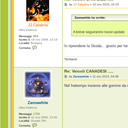
t
t
M
da
JJ Calabria
»
10 nov 2015, 10:15
a
e
p
s
i
s
g
Zannawhite ha scritto:
a
r
g
o
JJ Calabria
g
i
Ultra-Violence
o
A breve seguiranno nuovi update
Messaggi:
884
Iscritto il:
19 nov 2008, 14:19
Località:
Bologna
Io riprenderei la Skoda... giusto per fa
C
Contatta:
o
n
t
'Nchiana!
a
t
t
a
Re: Veicoli CANADESI .....
J
M
da
Zannawhite
»
11 nov 2015, 04:38
J
e
C
s
a
Nel frattempo insieme alle gomme da n
s
l
a
a
g
b
g
r
i
i
Zannawhite
o
a
Ultra-Violence
Messaggi:
1702
Iscritto il:
11 nov 2008, 13:36
Località:
Guelph ON
C
Contatta:
o