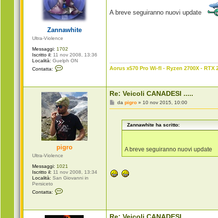
s
a
A breve seguiranno nuovi update
g
g
i
Zannawhite
o
Ultra-Violence
Messaggi:
1702
Iscritto il:
11 nov 2008, 13:36
Località:
Guelph ON
C
Aorus x570 Pro Wi-fI - Ryzen 2700X - RTX 
Contatta:
o
n
t
a
Re: Veicoli CANADESI .....
t
t
M
da
pigro
»
10 nov 2015, 10:00
a
e
Z
s
a
s
n
Zannawhite ha scritto:
a
n
g
a
g
w
i
pigro
h
o
A breve seguiranno nuovi update
i
Ultra-Violence
t
e
Messaggi:
1021
Iscritto il:
11 nov 2008, 13:34
Località:
San Giovanni in
Persiceto
C
Contatta:
o
n
t
a
Re: Veicoli CANADESI .....