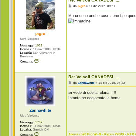
Re: Veicoli CANADESI .....
M
da
pigro
»
11 dic 2015, 09:51
e
s
Ma ci sono anche cose serie tipo que
s
a
g
g
i
pigro
o
Ultra-Violence
Messaggi:
1021
Iscritto il:
11 nov 2008, 13:34
Località:
San Giovanni in
Persiceto
C
Contatta:
o
n
t
a
Re: Veicoli CANADESI .....
t
t
M
da
Zannawhite
»
14 dic 2015, 04:22
a
e
p
s
Si vede di quella robina lì !!
i
s
g
a
Intanto ho aggiornato la home
r
g
o
g
i
Zannawhite
o
Ultra-Violence
Messaggi:
1702
Iscritto il:
11 nov 2008, 13:36
Località:
Guelph ON
C
Aorus x570 Pro Wi-fI - Ryzen 2700X - RTX 
Contatta: