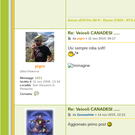
n
t
a
t
t
Aorus x570 Pro Wi-fI - Ryzen 2700X - RTX 
a
Z
a
n
Re: Veicoli CANADESI .....
n
M
da
pigro
»
11 nov 2015, 09:17
a
e
w
s
h
Usi sempre roba soft!
s
i
a
t
g
e
g
i
pigro
o
Ultra-Violence
Messaggi:
1021
Iscritto il:
11 nov 2008, 13:34
Località:
San Giovanni in
Persiceto
C
Contatta:
o
n
t
a
Re: Veicoli CANADESI .....
t
t
M
da
Zannawhite
»
14 nov 2015, 22:22
a
e
p
s
Aggiornato primo post
i
s
g
a
r
g