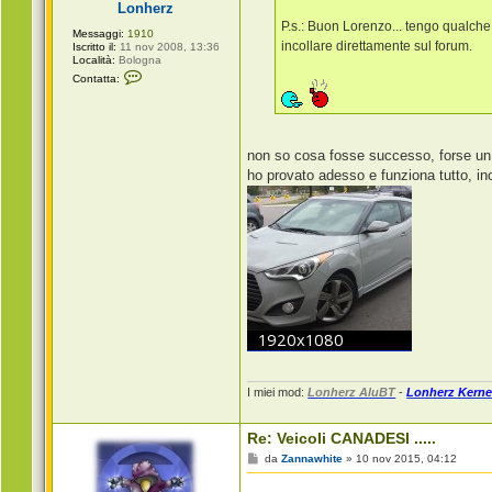
Lonherz
o
P.s.: Buon Lorenzo... tengo qualche 
Messaggi:
1910
incollare direttamente sul forum.
Iscritto il:
11 nov 2008, 13:36
Località:
Bologna
C
Contatta:
o
n
t
a
t
t
non so cosa fosse successo, forse u
a
ho provato adesso e funziona tutto, ino
L
o
n
h
e
r
z
I miei mod:
Lonherz AluBT
-
Lonherz Kerne
Re: Veicoli CANADESI .....
M
da
Zannawhite
»
10 nov 2015, 04:12
e
s