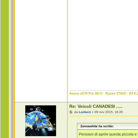
Aorus x570 Pro Wi-fI - Ryzen 2700X - RTX 
Re: Veicoli CANADESI .....
M
da
Lonherz
»
09 nov 2015, 16:35
e
s
s
Zannawhite ha scritto:
a
g
g
Pensavo di aprire questa piccola e 
i