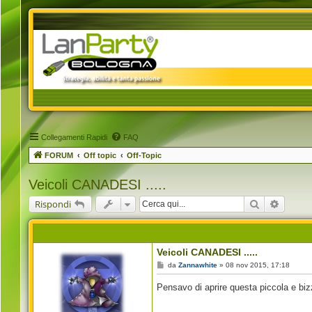
Collegamenti Rapidi
FAQ
FORUM
Off topic
Off-Topic
Veicoli CANADESI .....
Cerca
Ricerca
Rispondi
Veicoli CANADESI .....
M
da
Zannawhite
»
08 nov 2015, 17:18
e
s
Pensavo di aprire questa piccola e biz
s
a
g