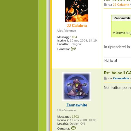
t
t
M
da
JJ Calabria
a
e
p
s
i
s
g
Zannawhite 
a
r
g
o
JJ Calabria
g
i
Ultra-Violence
o
A breve se
Messaggi:
884
Iscritto il:
19 nov 2008, 14:19
Località:
Bologna
Io riprenderei l
C
Contatta:
o
n
t
'Nchiana!
a
t
t
a
Re: Veicoli CA
J
M
da
Zannawhite
J
e
C
s
a
Nel frattempo i
s
l
a
a
g
b
g
r
i
i
Zannawhite
o
a
Ultra-Violence
Messaggi:
1702
Iscritto il:
11 nov 2008, 13:36
Località:
Guelph ON
C
Contatta:
o