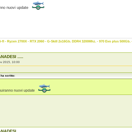
anno nuovi update
-fI - Ryzen 2700X - RTX 2060 - G-Skill 2x16Gb. DDR4 3200Mhz. - 970 Evo plus 500Gb.
NADESI .....
ov 2015, 10:00
ha scritto:
guiranno nuovi update
NADESI .....