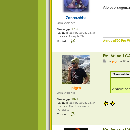
s
a
A breve seguir
g
g
i
Zannawhite
o
Ultra-Violence
Messaggi:
1702
Iscritto il:
11 nov 2008, 13:36
Località:
Guelph ON
C
Aorus x570 Pro Wi
Contatta:
o
n
t
a
Re: Veicoli CA
t
t
M
da
pigro
»
10 n
a
e
Z
s
a
s
n
Zannawhite 
a
n
g
a
g
w
i
pigro
h
o
A breve se
i
Ultra-Violence
t
e
Messaggi:
1021
Iscritto il:
11 nov 2008, 13:34
Località:
San Giovanni in
Persiceto
C
Contatta:
o
n
t
a
Re: Veicoli CA