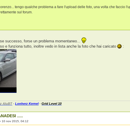
Lorenzo... tengo qualche problema a fare l'upload delle foto, una volta che faccio l'
irettamente sul forum.
sse successo, forse un problema momentaneo...
o e funziona tutto, inoltre vedo in lista anche la foto che hai caricato
:
z AluBT
-
Lonherz Kernel
-
Grid Level 10
NADESI .....
»
10 nov 2015, 04:12