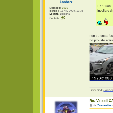
Lonherz
o
P.s.: Buon 
Messaggi:
1910
incollare d
Iscritto il:
11 nov 2008, 13:36
Località:
Bologna
C
Contatta:
o
n
t
a
t
t
non so cosa fo
a
ho provato adess
L
o
n
h
e
r
z
I miei mod:
Lonher
Re: Veicoli CA
M
da
Zannawhite
e
s