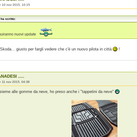
»
10 nov 2015, 10:15
ha scritto:
guiranno nuovi update
a Skoda... giusto per fargli vedere che c'è un nuovo pilota in città
!
NADESI .....
»
11 nov 2015, 04:38
nsieme alle gomme da neve, ho preso anche i "tappetini da neve"