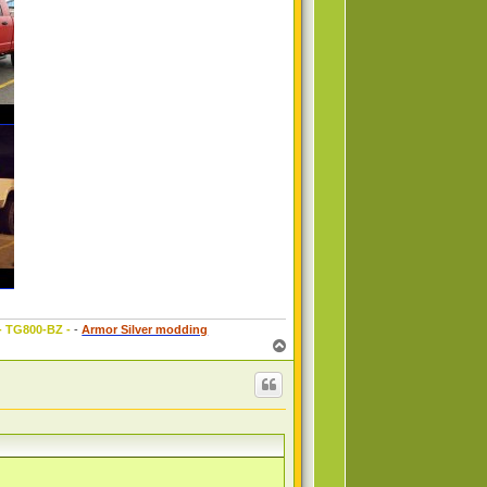
 - TG800-BZ -
-
Armor Silver modding
T
o
p