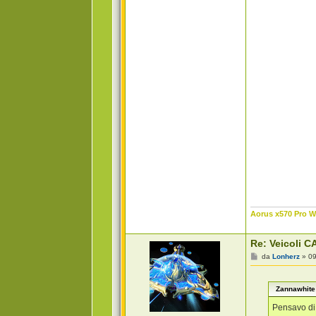
Aorus x570 Pro Wi
Re: Veicoli CA
M
da
Lonherz
»
09
e
s
s
Zannawhite 
a
g
g
Pensavo di 
i