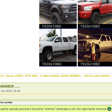
-fI - Ryzen 2700X - RTX 2060 - G-Skill 2x16Gb. DDR4 3200Mhz. - 970 Evo plus 500Gb.
NADESI .....
 nov 2015, 16:35
ha scritto:
aprire questa piccola e bizzarra "rubrica" dedicata a ciò che ogni tanto incrocio