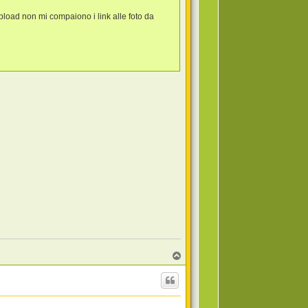
upload non mi compaiono i link alle foto da
T
o
p