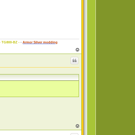
 - TG800-BZ -
-
Armor Silver modding
T
o
p
T
o
p