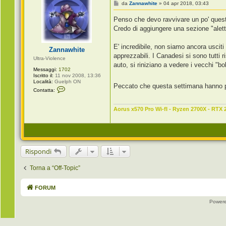
a
M
da
Zannawhite
»
04 apr 2018, 03:43
J
e
J
s
Penso che devo ravvivare un po' que
C
s
a
a
Credo di aggiungere una sezione "alett
l
g
a
g
b
i
E' incredibile, non siamo ancora uscit
Zannawhite
r
o
apprezzabili. I Canadesi si sono tutti
i
Ultra-Violence
a
auto, si riniziano a vedere i vecchi "boli
Messaggi:
1702
Iscritto il:
11 nov 2008, 13:36
Località:
Guelph ON
Peccato che questa settimana hanno pr
C
Contatta:
o
n
t
Aorus x570 Pro Wi-fI - Ryzen 2700X - RTX 
a
t
t
a
Z
a
n
Rispondi
n
a
w
Torna a “Off-Topic”
h
i
t
FORUM
e
Power