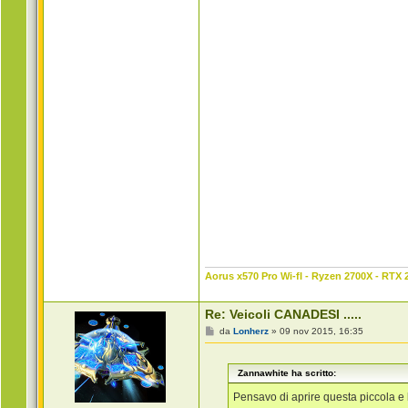
Aorus x570 Pro Wi-fI - Ryzen 2700X - RTX 
Re: Veicoli CANADESI .....
M
da
Lonherz
»
09 nov 2015, 16:35
e
s
s
Zannawhite ha scritto:
a
g
g
Pensavo di aprire questa piccola e 
i