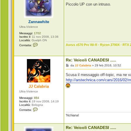
s
Piccolo UP con un intruso.
s
a
g
g
i
Zannawhite
o
Ultra-Violence
Messaggi:
1702
Iscritto il:
11 nov 2008, 13:36
Località:
Guelph ON
C
Aorus x570 Pro Wi-fI - Ryzen 2700X - RTX 
Contatta:
o
n
t
a
Re: Veicoli CANADESI .....
t
t
M
da
JJ Calabria
»
29 feb 2016, 10:52
a
e
Z
s
Scusa il messaggio off-topic, ma ne va
a
s
n
a
http://arstechnica.com/cars/2016/02/m
n
g
a
JJ Calabria
g
w
i
Ultra-Violence
h
o
i
Messaggi:
884
t
Iscritto il:
19 nov 2008, 14:19
e
Località:
Bologna
C
Contatta:
o
'Nchiana!
n
t
a
t
Re: Veicoli CANADESI .....
t