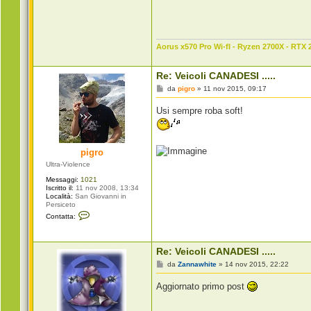
n
t
a
t
t
Aorus x570 Pro Wi-fI - Ryzen 2700X - RTX 
a
Z
a
n
Re: Veicoli CANADESI .....
n
M
da
pigro
»
11 nov 2015, 09:17
a
e
w
s
h
Usi sempre roba soft!
s
i
a
t
g
e
g
i
pigro
o
Ultra-Violence
Messaggi:
1021
Iscritto il:
11 nov 2008, 13:34
Località:
San Giovanni in
Persiceto
C
Contatta:
o
n
t
a
Re: Veicoli CANADESI .....
t
t
M
da
Zannawhite
»
14 nov 2015, 22:22
a
e
p
s
Aggiornato primo post
i
s
g
a
r
g