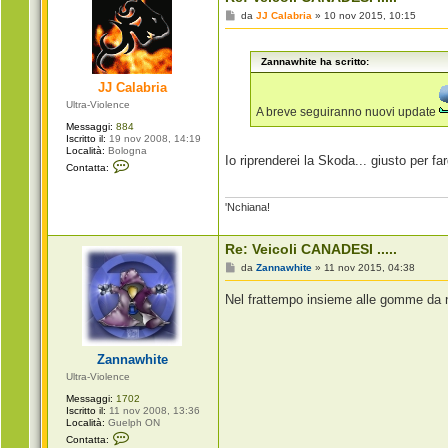
t
t
M
da
JJ Calabria
»
10 nov 2015, 10:15
a
e
p
s
i
s
g
Zannawhite ha scritto:
a
r
g
o
JJ Calabria
g
i
Ultra-Violence
o
A breve seguiranno nuovi update
Messaggi:
884
Iscritto il:
19 nov 2008, 14:19
Località:
Bologna
Io riprenderei la Skoda... giusto per fa
C
Contatta:
o
n
t
'Nchiana!
a
t
t
a
Re: Veicoli CANADESI .....
J
M
da
Zannawhite
»
11 nov 2015, 04:38
J
e
C
s
a
Nel frattempo insieme alle gomme da n
s
l
a
a
g
b
g
r
i
i
Zannawhite
o
a
Ultra-Violence
Messaggi:
1702
Iscritto il:
11 nov 2008, 13:36
Località:
Guelph ON
C
Contatta:
o