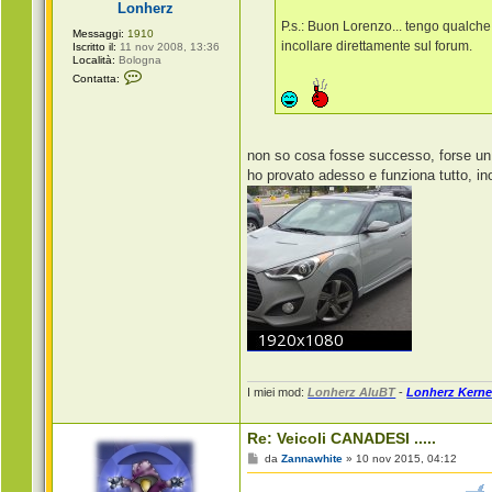
Lonherz
o
P.s.: Buon Lorenzo... tengo qualche 
Messaggi:
1910
incollare direttamente sul forum.
Iscritto il:
11 nov 2008, 13:36
Località:
Bologna
C
Contatta:
o
n
t
a
t
t
non so cosa fosse successo, forse u
a
ho provato adesso e funziona tutto, ino
L
o
n
h
e
r
z
I miei mod:
Lonherz AluBT
-
Lonherz Kerne
Re: Veicoli CANADESI .....
M
da
Zannawhite
»
10 nov 2015, 04:12
e
s