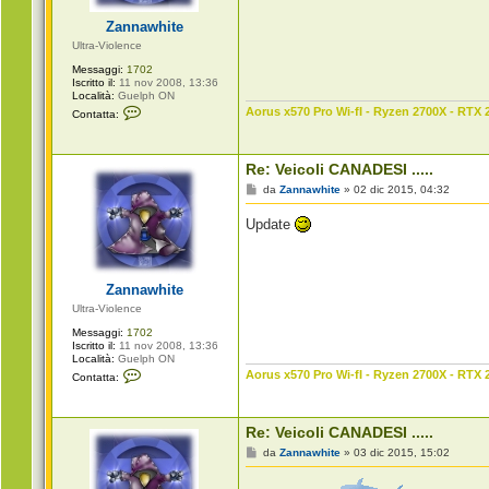
o
g
i
Zannawhite
o
Ultra-Violence
Messaggi:
1702
Iscritto il:
11 nov 2008, 13:36
Località:
Guelph ON
C
Aorus x570 Pro Wi-fI - Ryzen 2700X - RTX 
Contatta:
o
n
t
a
Re: Veicoli CANADESI .....
t
t
M
da
Zannawhite
»
02 dic 2015, 04:32
a
e
Z
s
Update
a
s
n
a
n
g
a
g
w
i
Zannawhite
h
o
i
Ultra-Violence
t
e
Messaggi:
1702
Iscritto il:
11 nov 2008, 13:36
Località:
Guelph ON
C
Aorus x570 Pro Wi-fI - Ryzen 2700X - RTX 
Contatta:
o
n
t
a
Re: Veicoli CANADESI .....
t
t
M
da
Zannawhite
»
03 dic 2015, 15:02
a
e
Z
s
a