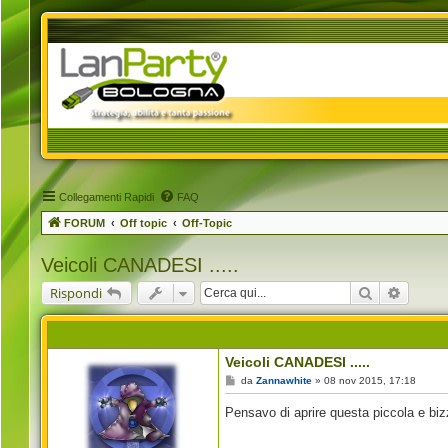
Collegamenti Rapidi
FAQ
FORUM
Off topic
Off-Topic
Veicoli CANADESI .....
Cerca
Ricerca
Rispondi
Veicoli CANADESI .....
M
da
Zannawhite
»
08 nov 2015, 17:18
e
s
Pensavo di aprire questa piccola e biz
s
a
g