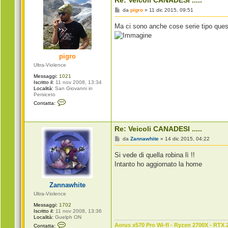
Re: Veicoli CANADESI .....
M
da
pigro
»
11 dic 2015, 09:51
e
s
Ma ci sono anche cose serie tipo que
s
a
g
g
i
pigro
o
Ultra-Violence
Messaggi:
1021
Iscritto il:
11 nov 2008, 13:34
Località:
San Giovanni in
Persiceto
C
Contatta:
o
n
t
a
Re: Veicoli CANADESI .....
t
t
M
da
Zannawhite
»
14 dic 2015, 04:22
a
e
p
s
Si vede di quella robina lì !!
i
s
g
a
Intanto ho aggiornato la home
r
g
o
g
i
Zannawhite
o
Ultra-Violence
Messaggi:
1702
Iscritto il:
11 nov 2008, 13:36
Località:
Guelph ON
C
Aorus x570 Pro Wi-fI - Ryzen 2700X - RTX 
Contatta: