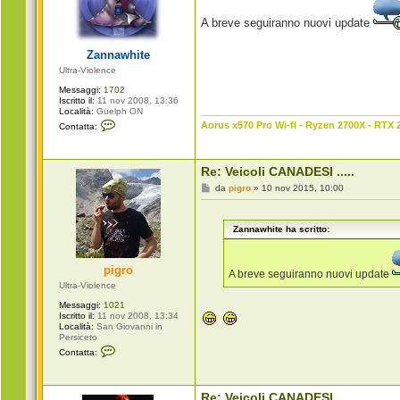
s
a
A breve seguiranno nuovi update
g
g
i
Zannawhite
o
Ultra-Violence
Messaggi:
1702
Iscritto il:
11 nov 2008, 13:36
Località:
Guelph ON
C
Aorus x570 Pro Wi-fI - Ryzen 2700X - RTX 
Contatta:
o
n
t
a
Re: Veicoli CANADESI .....
t
t
M
da
pigro
»
10 nov 2015, 10:00
a
e
Z
s
a
s
n
Zannawhite ha scritto:
a
n
g
a
g
w
i
pigro
h
o
A breve seguiranno nuovi update
i
Ultra-Violence
t
e
Messaggi:
1021
Iscritto il:
11 nov 2008, 13:34
Località:
San Giovanni in
Persiceto
C
Contatta:
o
n
t
a
Re: Veicoli CANADESI .....